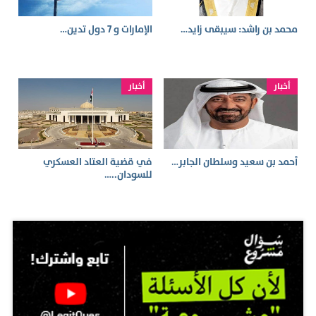
محمد بن راشد: سيبقى زايد…
الإمارات و 7 دول تدين…
أخبار
أخبار
أحمد بن سعيد وسلطان الجابر…
في قضية العتاد العسكري
للسودان..…