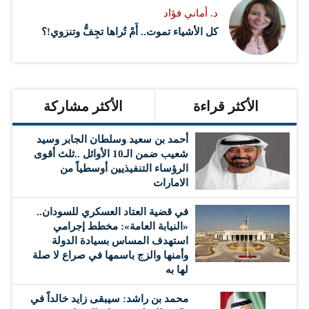
د. أماني فؤاد
كل الأشياء تموت.. أَمْ تُراها تجِفُّ وتنزوي!؟
الأكثر قراءة
الأكثر مشاركة
أحمد بن سعيد وسلطان الجابر وسيد
شعيب ضمن الـ10 الأوائل ..ثلث أقوى
الرؤساء التنفيذيين أوسطياً من
الامارات
في قضية العتاد العسكري للسودان..
«النيابة العامة»: مخطط إجرامي
استهدف المساس بسيادة الدولة
وأمنها والزج باسمها في صراع لا صلة
لها به
محمد بن راشد: سيبقى زايد خالداً في