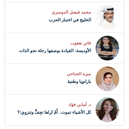
محمد فيصل الدوسري ​
‏الخليج في اختبار الحرب
فاتن يعقوب
الأوديسة: القيادة بوصفها رحلة نحو الذات
ميرة الجناحي
بارانويا وطنية
د. أماني فؤاد
كل الأشياء تموت.. أَمْ تُراها تجِفُّ وتنزوي!؟