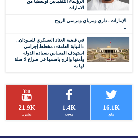
الرؤساء التنفيذيين أوسطياً من
الامارات
الإمارات.. داري ومرباي ومرسى الروح
..
في قضية العتاد العسكري للسودان..
«النيابة العامة»: مخطط إجرامي
استهدف المساس بسيادة الدولة
وأمنها والزج باسمها في صراع لا صلة
لها به
21.9K
1.4K
16.1K
متابع
معجب
مشترك