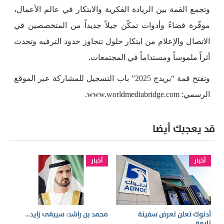
وتجمع القمة بين الريادة الفكرية والابتكار في عالم الأعمال،
موفّرة فضاءً وأدوات تمكّن جيلاً جديداً من المتخصصين في
الاتصال والإعلام من ابتكار حلول تتجاوز حدود الترفيه وتحدث
أثراً ملموساً ومستداماً في المجتمعات.
وتفتح قمة “بريدج 2025” باب التسجيل للمشاركة عبر الموقع
الرسمي: www.worldmediabridge.com.
قد يعجبك أيضا
أخبار
أخبار
أدنوك تعلن تعرض سفينة
محمد بن راشد: سيبقى زايد…
تابعة…