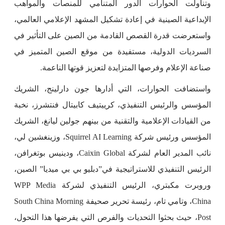
وتناولت الحوارات الدور المتنامي للمنصات والمواهب
الإبداعية الصينية في إعادة تشكيل المشهد الإعلامي العالمي،
واستعرضت قدرة القصص القادمة من الصين على التأثير في
السرديات الدولية، مستفيدة من موقع الصين المتميز في
صناعة الإعلام وفرصها المتزايدة لتعزيز قوتها الناعمة.
واستضافت الحوارات، التي أدارها جون دارلينج، الشريك
المؤسس والرئيس التنفيذي، كرييتيف كابيتال فنتشرز، نخبة
من القيادات الإعلامية والتقنية من بينهم جولين ليانغ، الشريك
المؤسس ورئيس شركة Squirrel AI Learning، وزينغشين لي،
نائب المدير العام لشركة Caixin Global، ودينيس بوتغرافن،
الرئيس التنفيذي للاستراتيجية في”دبليو بي بي ميديا” الصين،
وروبرت مكبتري، الرئيس التنفيذي لشركة WPP Media
China، وتامي تام، رئيسة تحرير صحيفة South China Morning
Post، حيث بحثوا التحديات والفرص التي يفرضها هذا التحول،