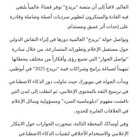
العالم، لافتاً إلى أن منصة “بريدج” توفر فضاءً عالمياً يلتقي
فيه القادة والمبتكرون لتطوير سرديات أصيلة وشاملة وقادرة
على إحداث أثر عميق ومستدام.
وتواصل جولة “بريدج” العالمية دورها في إثراء النقاش الدولي
حول مستقبل الإعلام وتطوراته المتسارعة، من خلال مبادرة
“تواصل الحوار” التي تجمع رؤى وأفكاراً من مختلف محطاتها
تمهيداً لصياغة برامج وشراكات قمة “بريدج 2025” في أبوظبي.
وبدأت الجولة في نيويورك حيث تناولت دور الذكاء الاصطناعي
في ترسيخ الثقة بالمحتوى الإعلامي، ثم انتقلت إلى لندن التي
ناقشت مفهوم “دبلوماسية السرد” ومسؤولية وسائل الإعلام
في العلاقات العابرة للحدود.
وفي أوساكا، المحطة الثالثة، تمحورت الحوارات حول الابتكار
الإعلامي والاستخدام الأخلاقي لتقنيات الذكاء الاصطناعي