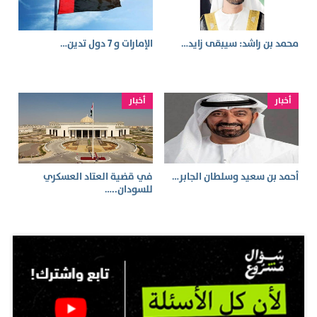
محمد بن راشد: سيبقى زايد…
الإمارات و 7 دول تدين…
أخبار
أخبار
أحمد بن سعيد وسلطان الجابر…
في قضية العتاد العسكري
للسودان..…