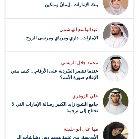
بنتُ الإمارات.. إيمانٌ وتمكين
عبدالواسع الهاشمي
الإمارات.. داري ومرباي ومرسى الروح ..
محمد جلال الريسي
عندما تنتصر السّردية على الأرقام… كيف يبني
الإعلام صورة الأمم؟
علي الزوهري
جامع الشيخ زايد الكبير رسالة الإمارات التي لا
تحتاج إلى ترجمة
مها علي أبو حليقة
الأوديسة: بين عتمة هوميروس وشاشات الـ