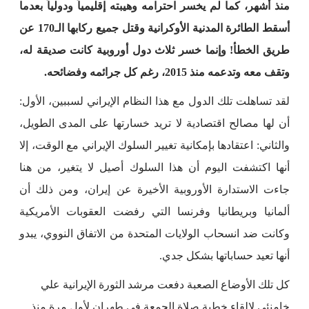
منذ أشهر، كما لم يخسر احترامه وهيبته إقليمياً ودولياً بعدما
أسقط الطائرة المدنية الأوكرانية وقتل جميع ركابها الـ170 عن
طريق الخطأ! وإنما خسر ثلاث دول أوروبية كانت صديقة له،
وتقف معه وتدعمه منذ 2015، رغم كل جرائمه وفضائحه.
لقد تساهلت تلك الدول مع هذا النظام الإيراني لسببين، الأول:
أن لها مصالح اقتصادية لا تريد خسارتها على المدى الطويل،
والثاني: اعتقادها بإمكانية تغيير السلوك الإيراني مع الوقت، إلا
أنها اكتشفت اليوم أن هذا السلوك أصيل لا يتغير، من هنا
جاءت الاستدارة الأوروبية الأخيرة عن إيران، ومن ذلك أن
ألمانيا وبريطانيا وفرنسا التي رفضت العقوبات الأمريكية
وكانت ضد انسحاب الولايات المتحدة من الاتفاق النووي، يبدو
أنها تعيد حساباتها بشكل جدي.
كل تلك الأوضاع الصعبة دفعت مرشد الثورة الإيرانية علي
خامنئي لإلقاء خطبة صلاة الجمعة في طهران لأول مرة منذ