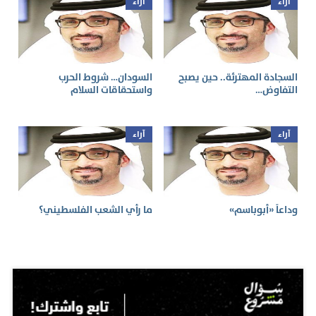
آراء
آراء
السجادة المهترئة.. حين يصبح
السودان… شروط الحرب
التفاوض…
واستحقاقات السلام
آراء
آراء
وداعاً «أبوباسم»
ما رأي الشعب الفلسطيني؟