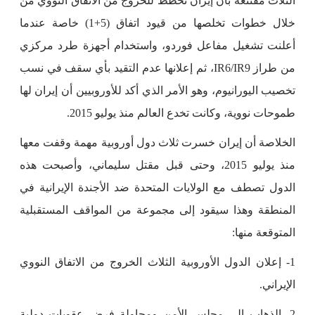
الثلاث مقتنعة بأن إيران تخطط للخروج من الاتفاق النووي من
خلال خطوات تخلصها من قيود اتفاق (5+1) خاصة عندما
أعلنت تشغيل مفاعل فوردو، واستخدام أجهزة طرد مركزي
من طراز IR6/IR9، ثم إعلانها عدم التقيد بأي سقف في نسب
تخصيب اليورانيوم، وهو الأمر الذي أكد للأوروبيين أن إيران لها
طموحات نووية، وكانت تخدع العالم منذ يوليو 2015.
الخلاصة أن إيران خسرت ثلاث دول أوروبية مهمة وقفت معها
منذ يوليو 2015، وحتى قبل مقتل سليماني، وأصبحت هذه
الدول تصطف مع الولايات المتحدة ضد الأجندة الإيرانية في
المنطقة وهذا سيقود إلى مجموعة من المواقف المستقبلية
المتوقعة منها:
1- إعلان الدول الأوروبية الثلاث الخروج من الاتفاق النووي
الإيراني.
2- الذهاب إلى مجلس الأمن ومحاولة فرض عقوبات دولية