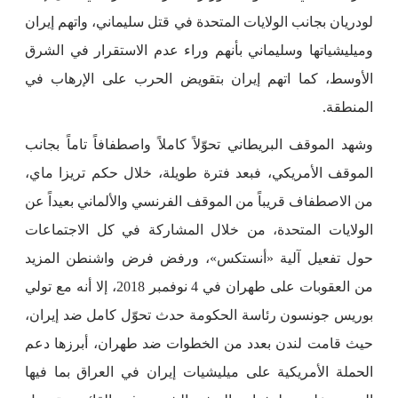
لودريان بجانب الولايات المتحدة في قتل سليماني، واتهم إيران
وميليشياتها وسليماني بأنهم وراء عدم الاستقرار في الشرق
الأوسط، كما اتهم إيران بتقويض الحرب على الإرهاب في
المنطقة.
وشهد الموقف البريطاني تحوّلاً كاملاً واصطفافاً تاماً بجانب
الموقف الأمريكي، فبعد فترة طويلة، خلال حكم تريزا ماي،
من الاصطفاف قريباً من الموقف الفرنسي والألماني بعيداً عن
الولايات المتحدة، من خلال المشاركة في كل الاجتماعات
حول تفعيل آلية «أنستكس»، ورفض فرض واشنطن المزيد
من العقوبات على طهران في 4 نوفمبر 2018، إلا أنه مع تولي
بوريس جونسون رئاسة الحكومة حدث تحوّل كامل ضد إيران،
حيث قامت لندن بعدد من الخطوات ضد طهران، أبرزها دعم
الحملة الأمريكية على ميليشيات إيران في العراق بما فيها