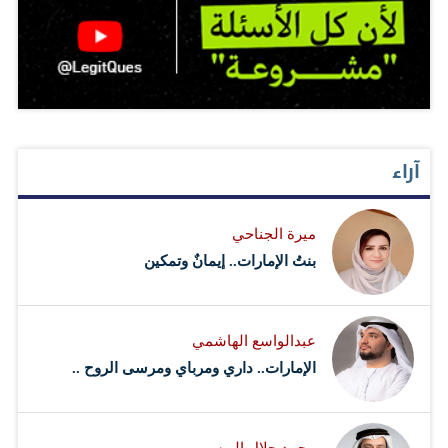
آراء
ميرة الجناحي
بنتُ الإمارات.. إيمانٌ وتمكين
عبدالواسع الهاشمي
الإمارات.. داري ومرباي ومرسى الروح ..
محمد جلال الريسي