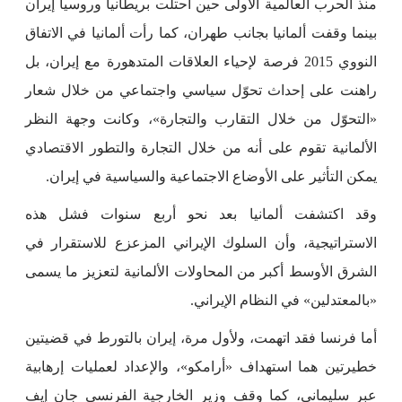
منذ الحرب العالمية الأولى حين احتلت بريطانيا وروسيا إيران
بينما وقفت ألمانيا بجانب طهران، كما رأت ألمانيا في الاتفاق
النووي 2015 فرصة لإحياء العلاقات المتدهورة مع إيران، بل
راهنت على إحداث تحوّل سياسي واجتماعي من خلال شعار
«التحوّل من خلال التقارب والتجارة»، وكانت وجهة النظر
الألمانية تقوم على أنه من خلال التجارة والتطور الاقتصادي
يمكن التأثير على الأوضاع الاجتماعية والسياسية في إيران.
وقد اكتشفت ألمانيا بعد نحو أربع سنوات فشل هذه
الاستراتيجية، وأن السلوك الإيراني المزعزع للاستقرار في
الشرق الأوسط أكبر من المحاولات الألمانية لتعزيز ما يسمى
«بالمعتدلين» في النظام الإيراني.
أما فرنسا فقد اتهمت، ولأول مرة، إيران بالتورط في قضيتين
خطيرتين هما استهداف «أرامكو»، والإعداد لعمليات إرهابية
عبر سليماني، كما وقف وزير الخارجية الفرنسي جان إيف