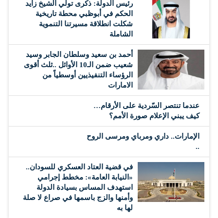
رئيس الدولة: ذكرى تولي الشيخ زايد
الحكم في أبوظبي محطة تاريخية
شكلت انطلاقة مسيرتنا التنموية
الشاملة
أحمد بن سعيد وسلطان الجابر وسيد
شعيب ضمن الـ10 الأوائل ..ثلث أقوى
الرؤساء التنفيذيين أوسطياً من
الامارات
عندما تنتصر السّردية على الأرقام…
كيف يبني الإعلام صورة الأمم؟
الإمارات.. داري ومرباي ومرسى الروح
..
في قضية العتاد العسكري للسودان..
«النيابة العامة»: مخطط إجرامي
استهدف المساس بسيادة الدولة
وأمنها والزج باسمها في صراع لا صلة
لها به