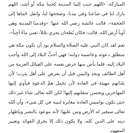
المباركة: «اللهم حبب إلينا المدينة كحبنا مكة أو أشد، اللهم
بارك لنا في صاعنا وفي مدنا، وصححها لنا، وانقل حُماها إلى
الجحفة». قالت عائشة رضي الله عنها: «وقدمنا المدينة وهي
أوبأ أرض الله، قالت: فكان بُطحان يجري نجْلاً، تعني ماءً آجِناً».
نعم لقد كان النبي عليه الصلاة والسلام يود أن تكون مكة هي
منطلق دعوته وعاصمة دولته؛ فهي أحبُّ البلاد إلى الله وأحب
البلاد إليه، فلما يأس منها عرض نفسه على القبائل العربية من
أهل الطائف ونجد واليمن قبل أن يعرض على أهل يثرب؛ لأن
بلدانهم مهيئة في العادة لأن تحمل همَّ الدعوة فيأوي إليها
المهاجرين ويحسن منقلبهم إليها؛ لكن الله تعالى شاء غير ذلك
حتى تكون نواميس العادة مغايرة لنبيه في كل شيء، وأن الله
تعالى سيغير له الأرض ومن عليها؛ لأنه موعود بالنصر وبإظهار
دينه على الدين كله، ولا يكون ذلك إلا بخرق العوائد وتغيير
المعهود.