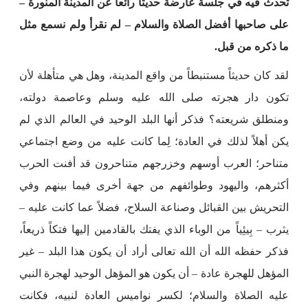
تحدث فيه في جلسة عارضة حديثاً رائعاً عن المدينة المنورة –
على صاحبها أفضل الصلاة والسلام – لم نقرأ ولم نسمع مثل
ما ذكره من قبل.
لقد كان حديثاً مستنبطاً من واقع المدينة، وهل هي متأهلة لأن
تكون دار هجرته صلى الله عليه وسلم وعاصمة دولته،
ومنطلق شريعته؟ فذكر أنها البلد الوحيد في العالم الذي لم
يكن أهلاً لذلك في العادة؛ لِما كانت عليه من وضع اجتماعي
متناحر؛ العرب أوسهم وخزرجهم متناحرون قد أفنت الحرب
أكثرهم، واليهود وطوائفهم من جهة أخرى فيما بينهم وفي
التحريش بين القبائل وصناعة السلاح، فضلاً عما كانت عليه –
يثرب – بِيئِياً من الوباء الذي يفتك بالقادمين إليها فتكاً ذريعاً،
فذكر حفظه الله أن الله تعالى أراد أن يكون هذا البلد – غير
المؤهل للهجرة عادة – أن يكون هو المؤهل الوحيد لهجرة النبي
عليه الصلاة والسلام؛ لكسر نواميس العادة لنبيه، فكانت