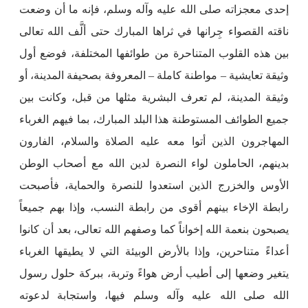
إحدى معجزاته صلى الله عليه وآله وسلم، فإنه ما أن وضعت
ناقته القصواء جِرانها في ثراها المبارك حتى ألَّف الله تعالى
بين هذه القلوب المتناحرة من طوائفها المختلفة، فوضع أول
وثيقة تعايشية – مواطنة كاملة – المعروفة بصحيفة المدينة، أو
وثيقة المدينة، لم تعرف البشرية مثلها من قبل، وكانت بين
جميع الطوائف المستوطنة هذا البلد المبارك، بما فيهم الغرباء
المهاجرون الذين أتوا معه عليه الصلاة والسلام، الفارون
بدينهم، الحاملون لواء النصرة لدين الله مع أصحاب الوطن
الأوس والخزرج الذين استعدوا للنصرة والحماية، فأصبحت
رابطة الإخاء بينهم أقوى من رابطة النسب، وإذا بهم جميعاً
يصبحون بنعمة الله إخواناً كما وصفهم الله تعالى، بعد أن كانوا
أعداءً متناحرين، وإذا بالأرض الوبيئة التي لا يطيقها الغرباء
يتغير وضعها إلى أطيب أرض هواءً وتربة، ببركة حلول رسول
الله صلى الله عليه وآله وسلم فيها، واستجابة لدعوته