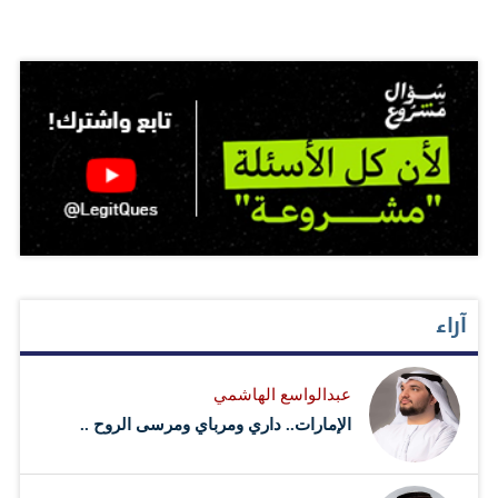
آراء
عبدالواسع الهاشمي
الإمارات.. داري ومرباي ومرسى الروح ..