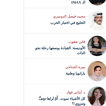
الـ IMAX
محمد فيصل الدوسري ​
‏الخليج في اختبار الحرب
فاتن يعقوب
الأوديسة: القيادة بوصفها رحلة نحو
الذات
ميرة الجناحي
بارانويا وطنية
د. أماني فؤاد
كل الأشياء تموت.. أَمْ تُراها تجِفُّ
وتنزوي!؟