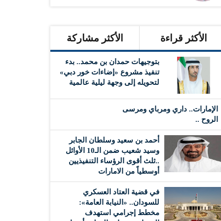
الأكثر قراءة
الأكثر مشاركة
بتوجيهات حمدان بن محمد.. بدء
تنفيذ مشروع «إضاءات خور دبي»
لتحويله إلى وجهة ليلية عالمية
الإمارات.. داري ومرباي ومرسى
الروح ..
أحمد بن سعيد وسلطان الجابر
وسيد شعيب ضمن الـ10 الأوائل
..ثلث أقوى الرؤساء التنفيذيين
أوسطياً من الامارات
في قضية العتاد العسكري
للسودان.. «النيابة العامة»:
مخطط إجرامي استهدف