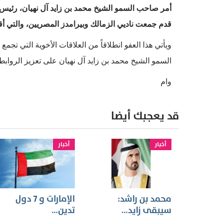
أمر صاحب السمو الشيخ محمد بن زايد آل نهيان، رئيس ا
قدم جمعت ناديي الزمالك وبيرامدز المصريين، والتي أقيمت في أبوظب
ويأتي هذا العفو انطلاقاً من العلاقات الأخوية التي تج
السمو الشيخ محمد بن زايد آل نهيان على تعزيز الروابط
وام
قد يعجبك أيضا
أخبار
أخبار
محمد بن راشد:
الإمارات و 7 دول
سيبقى زايد…
تدين…