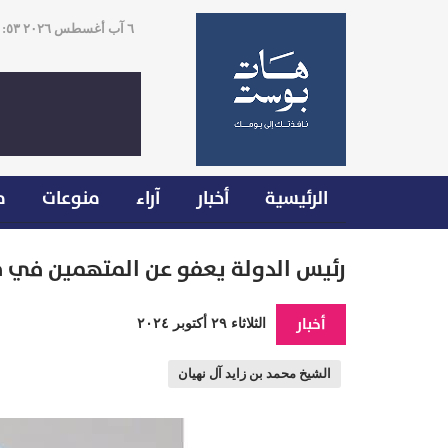
٦ آب أغسطس ٢٠٢٦ ٢٠:٥٣
الرئيسية
أخبار
آراء
منوعات
م
رئيس الدولة يعفو عن المتهمين في قض
أخبار
الثلاثاء ٢٩ أكتوبر ٢٠٢٤
الشيخ محمد بن زايد آل نهيان