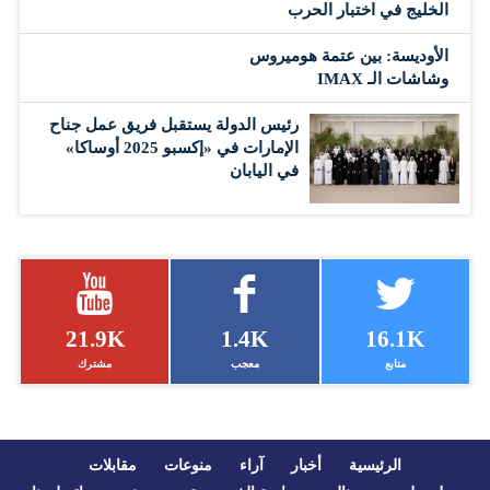
‏الخليج في اختبار الحرب
الأوديسة: بين عتمة هوميروس
وشاشات الـ IMAX
رئيس الدولة يستقبل فريق عمل جناح
الإمارات في «إكسبو 2025 أوساكا»
في اليابان
21.9K
1.4K
16.1K
متابع
معجب
مشترك
الرئيسية
أخبار
آراء
منوعات
مقابلات