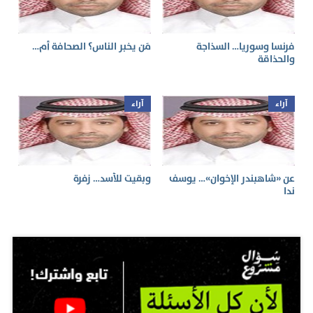
فرنسا وسوريا… السذاجة
مَن يخبر الناس؟ الصحافة أم…
والحذاقة
آراء
آراء
عن «شاهبندر الإخوان»… يوسف
وبقيت للأسد… زفرة
ندا