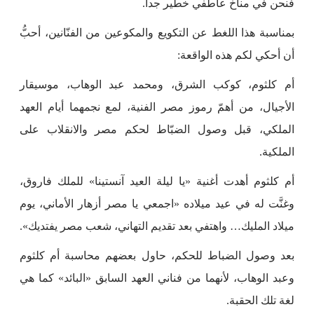
فنحن في مناخ عاطفي خطير جداً.
بمناسبة هذا اللغط عن التكويع والمكوعين من الفنّانين، أحبُّ
أن أحكي لكم هذه الواقعة:
أم كلثوم، كوكب الشرق، ومحمد عبد الوهاب، موسيقار
الأجيال، من أهمّ رموز مصر الفنية، لمع نجمهما أيام العهد
الملكي، قبل وصول الضبّاط لحكم مصر والانقلاب على
الملكية.
أم كلثوم أهدت أغنية «يا ليلة العيد آنستينا» للملك فاروق،
وغنَّت له في عيد ميلاده «اجمعي يا مصر أزهار الأماني، يوم
ميلاد المليك… واهتفي بعد تقديم التهاني، شعب مصر يفتديك».
بعد وصول الضباط للحكم، حاول بعضهم محاسبة أم كلثوم
وعبد الوهاب، لأنهما من فناني العهد السابق «البائد» كما هي
لغة تلك الحقبة.