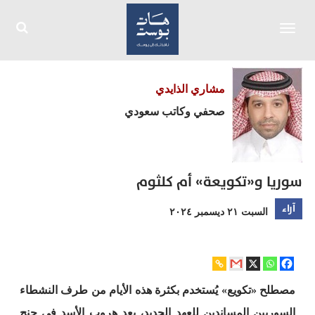
Toggle
navigation
مشاري الذايدي
صحفي وكاتب سعودي
سوريا و«تكويعة» أم كلثوم
آراء
السبت ٢١ ديسمبر ٢٠٢٤
مصطلح «تكويع» يُستخدم بكثرة هذه الأيام من طرف النشطاء
السوريين المساندين للعهد الجديد، بعد هروب الأسد في جنح