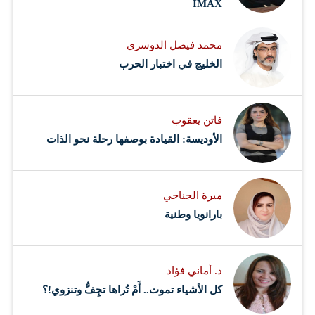
IMAX
محمد فيصل الدوسري ​
‏الخليج في اختبار الحرب
فاتن يعقوب
الأوديسة: القيادة بوصفها رحلة نحو الذات
ميرة الجناحي
بارانويا وطنية
د. أماني فؤاد
كل الأشياء تموت.. أَمْ تُراها تجِفُّ وتنزوي!؟