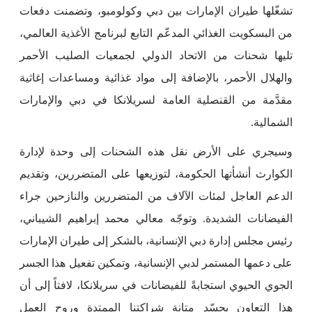
تشغّلها طيران الإمارات بين دبي وكولومبو، وتضمنت دفعات
من البسكويت الغذائي المدعّم التابع لبرنامج الأغذية العالمي،
تليها شحنات من الاتحاد الدولي لجمعيات الصليب الأحمر
والهلال الأحمر، بالإضافة إلى مواد غذائية ومساعدات إغاثية
مقدَّمة من القنصلية العامة لسريلانكا في دبي والإمارات
الشمالية.
وسيجري على الأرض نقل هذه الشحنات إلى وحدة لإدارة
الكوارث أنشأتها الحكومة، لتوزيعها على المتضررين، وتقديم
الدعم العاجل لمئات الآلاف من المتضررين والنازحين جراء
الفيضانات الشديدة. وتوجّه معالي محمد إبراهيم الشيباني،
رئيس مجلس إدارة دبي الإنسانية، بالشكر إلى طيران الإمارات
على دعمها المستمر لدبي الإنسانية، وتمكين تفعيل هذا الجسر
الجوي الحيوي استجابةً للفيضانات في سريلانكا، لافتاً إلى أن
هذا التعاون يجسّد متانة شراكتنا الممتدة وروح العمل