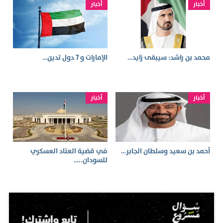
أخبار
أخبار
محمد بن راشد: سيبقى زايد…
الإمارات و 7 دول تدين…
أخبار
أخبار
أحمد بن سعيد وسلطان الجابر…
في قضية العتاد العسكري
للسودان..…