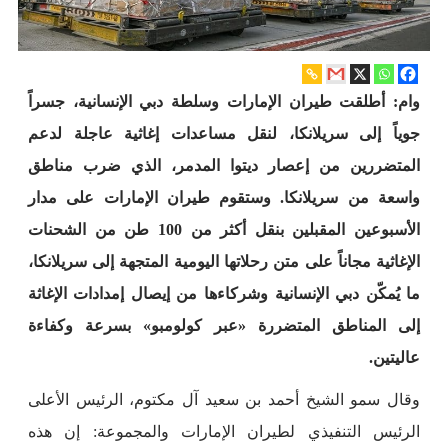
وام: أطلقت طيران الإمارات وسلطة دبي الإنسانية، جسراً
جوياً إلى سريلانكا، لنقل مساعدات إغاثية عاجلة لدعم
المتضررين من إعصار ديتوا المدمر، الذي ضرب مناطق
واسعة من سريلانكا. وستقوم طيران الإمارات على مدار
الأسبوعين المقبلين بنقل أكثر من 100 طن من الشحنات
الإغاثية مجاناً على متن رحلاتها اليومية المتجهة إلى سريلانكا،
ما يُمكّن دبي الإنسانية وشركاءها من إيصال إمدادات الإغاثة
إلى المناطق المتضررة «عبر كولومبو» بسرعة وكفاءة
عاليتين.
وقال سمو الشيخ أحمد بن سعيد آل مكتوم، الرئيس الأعلى
الرئيس التنفيذي لطيران الإمارات والمجموعة: إن هذه