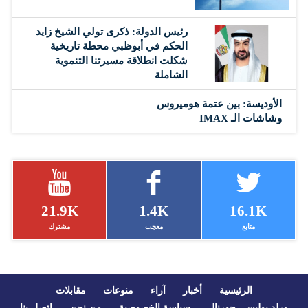
رئيس الدولة: ذكرى تولي الشيخ زايد
الحكم في أبوظبي محطة تاريخية
شكلت انطلاقة مسيرتنا التنموية
الشاملة
الأوديسة: بين عتمة هوميروس
وشاشات الـ IMAX
21.9K
1.4K
16.1K
متابع
معجب
مشترك
الرئيسية
أخبار
آراء
منوعات
مقابلات
ورلد بوليسي جورنال
سياسة الخصوصية
من نحن
اتصل بنا