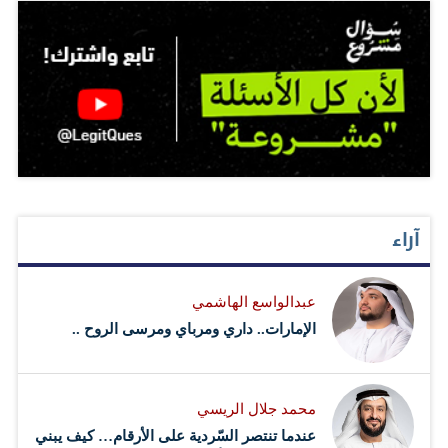
آراء
عبدالواسع الهاشمي
الإمارات.. داري ومرباي ومرسى الروح ..
محمد جلال الريسي
عندما تنتصر السّردية على الأرقام… كيف يبني