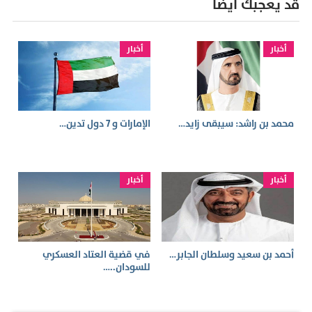
قد يعجبك أيضا
أخبار
أخبار
محمد بن راشد: سيبقى زايد…
الإمارات و 7 دول تدين…
أخبار
أخبار
أحمد بن سعيد وسلطان الجابر…
في قضية العتاد العسكري
للسودان..…