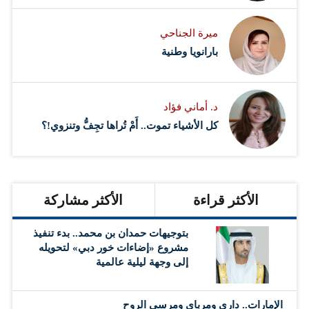
ميرة الجناحي
بارانويا وطنية
د. أماني فؤاد
كل الأشياء تموت.. أَمْ تُراها تجِفُّ وتنزوي!؟
الأكثر قراءة
الأكثر مشاركة
بتوجيهات حمدان بن محمد.. بدء تنفيذ
مشروع «إضاءات خور دبي» لتحويله
إلى وجهة ليلية عالمية
الإمارات.. داري ومرباي ومرسى الروح