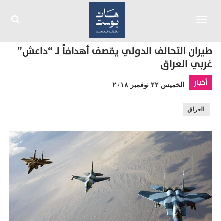
Toggle
navigation
طيران التحالف الدولي يقصف أهدافاً لـ “داعش”
غربي العراق
أخبار
الخميس ٢٢ نوفمبر ٢٠١٨
العراق