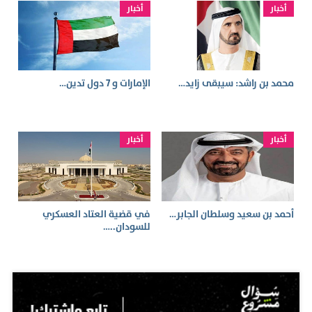
أخبار
أخبار
محمد بن راشد: سيبقى زايد…
الإمارات و 7 دول تدين…
أخبار
أخبار
أحمد بن سعيد وسلطان الجابر…
في قضية العتاد العسكري
للسودان..…