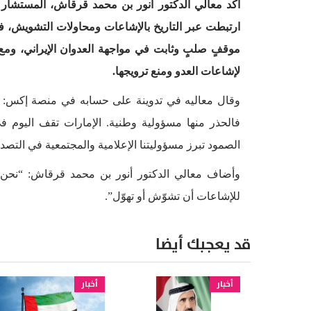
أكد معالي الدكتور أنور بن محمد قرقاش، المستشار 
ارتبطت عبر التاريخ بالإشاعات ومحاولات التشويش، ف
موقفٍ صلبٍ وثابت في مواجهة العدوان الإيراني، ومع 
لإشاعات العدو ومنع ترويجها.
وقال معاليه في تدوينة على حسابه في منصة إكس: “
فالحذر منها مسؤولية وطنية. الإمارات تقف اليوم ف
الصمود تبرز مسؤوليتنا الإعلامية والمجتمعية في التصد
وأضاف معالي الدكتور أنور بن محمد قرقاش: “نحن الي
للإشاعات أن تشوّش أو تهوّل”.
قد يعجبك أيضا
أخبار
أخبار