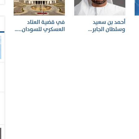
أحمد بن سعيد
في قضية العتاد
وسلطان الجابر…
العسكري للسودان..…