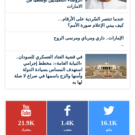
الامارات
عندما تنتصر السّردية على الأرقام…
كيف يبني الإعلام صورة الأمم؟
الإمارات.. داري ومرباي ومرسى الروح
..
في قضية العتاد العسكري للسودان..
«النيابة العامة»: مخطط إجرامي
استهدف المساس بسيادة الدولة
وأمنها والزج باسمها في صراع لا صلة
لها به
21.9K
1.4K
16.1K
متابع
معجب
مشترك