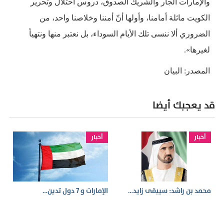
والإمارات الجار والشريك الصدوق، دروس احتلال وتحرير
الكويت ماثلة أمامنا، وأولها أنّ أمننا وخلاصنا واحد، من
الضروري ألا ننسى تلك الأيام السوداء، بل نعتبر منها ونتهيأ
لغيرها».
المصدر: البيان
قد يعجبك أيضا
أخبار
أخبار
محمد بن راشد: سيبقى زايد…
الإمارات و 7 دول تدين…