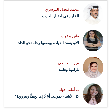
محمد فيصل الدوسري ​
‏الخليج في اختبار الحرب
فاتن يعقوب
الأوديسة: القيادة بوصفها رحلة نحو الذات
ميرة الجناحي
بارانويا وطنية
د. أماني فؤاد
كل الأشياء تموت.. أَمْ تُراها تجِفُّ وتنزوي!؟