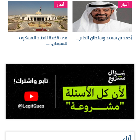
أخبار
أخبار
أحمد بن سعيد وسلطان الجابر…
في قضية العتاد العسكري
للسودان..…
آراء