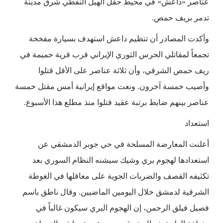
عناصر «داعش» في محيط حقل الهيل النفطي شرق مدينة
تدمر بريف حمص.
وأكدت المصادر أن تنظيم داعش استهدف بسيارة مفخخة
تجمعاً لمقاتلي الحرس الثوري الإيراني قرب قرية حميمة في
ريف حمص الشرقي، وأن ثلاثة عناصر على الأقل قتلوا
وأصيب خمسة آخرون. ونعت مواقع إيرانية أمس مقتل خمسة
عناصر بينهم ضابط برتبة عقيد قتلوا منذ مطلع هذا الأسبوع.
استعداد
أعلنت المعارضة المسلحة في حي جوبر الدمشقي عن
استعدادها لهجوم بري وشيك سيشنه النظام السوري بعد
تكثيفه القصف والضربات الجوية على معاقلها في الغوطة
الشرقية لدمشق خلال اليومين الماضيين. وقال ناطق باسم
فصيل فيلق الرحمن، إن الهجوم البري سيكون غالباً في