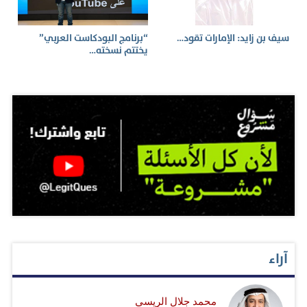
سيف بن زايد: الإمارات تقود…
“برنامج البودكاست العربي”
يختتم نسخته…
آراء
محمد جلال الريسي