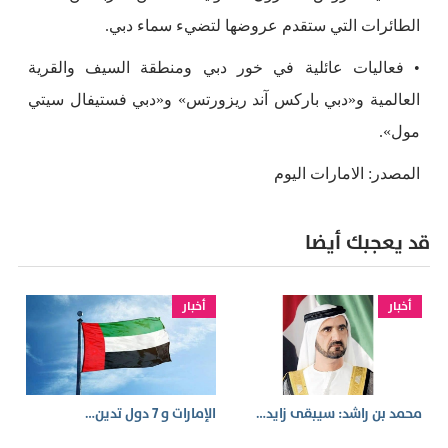
الطائرات التي ستقدم عروضها لتضيء سماء دبي.
• فعاليات عائلية في خور دبي ومنطقة السيف والقرية
العالمية و«دبي باركس آند ريزورتس» و«دبي فستيفال سيتي
مول».
المصدر: الامارات اليوم
قد يعجبك أيضا
أخبار
أخبار
محمد بن راشد: سيبقى زايد…
الإمارات و 7 دول تدين…