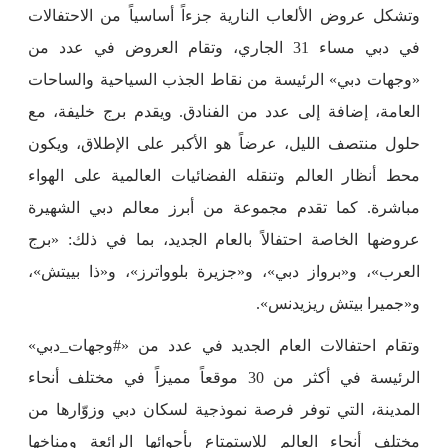
وتشكل عروض الألعاب النارية جزءاً أساسياً من الاحتفالات
في دبي مساء 31 الجاري، وتقام العروض في عدد من
«وجهات دبي» الرئيسة من نقاط الجذب السياحية والساحات
العامة، إضافة إلى عدد من الفنادق. ويقدم برج خليفة، مع
حلول منتصف الليل، عرضاً هو الأكبر على الإطلاق، ويكون
محط أنظار العالم وتنقله الفضائيات العالمية على الهواء
مباشرة. كما تقدم مجموعة من أبرز معالم دبي الشهيرة
عروضها الخاصة احتفالاً بالعام الجديد، بما في ذلك: «برج
العرب»، و«برواز دبي»، و«جزيرة بلوواترز»، و«ذا بييتش»،
و«جميرا بيتش ريزيدنس».
وتقام احتفالات العام الجديد في عدد من «#وجهات_دبي»
الرئيسة في أكثر من 30 موقعاً مميزاً في مختلف أنحاء
المدينة، التي توفر فرصة نموذجية لسكان دبي وزوّارها من
مختلف أنحاء العالم للاستمتاع بأجوائها الرائعة ومناخها