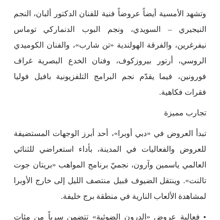
وتشهد الأمسية أيضاً عروضاً فنية للفنان الدكتور ألبان، النجم
النيجيري – السويدي، ونجم البوب الدنماركي توماس
نيفرغرين، والفرقة الهولندية «تن شارب»، والفنان الكوميدي
الروسي، أرتور بيروزكوف، وفنان الخدع البصرية غراف
فورونين، فيما يقدّم نجم البرامج التلفزيونية بافيل فوليا
فقرات فكاهية.
تجارب مميزة
تبدأ العروض في «دبي أوبرا»، أحد أبرز الوجهات المستضيفة
للعروض والفعاليات في المدينة، بأداء استعراضي للثنائي
العالمي ياسمين وآرون، نجميّ برنامج المواهب «بريتان جوت
تالنت». وينتقل الضيوف قبيل منتصف الليل إلى خارج الأوبرا
لمشاهدة الألعاب النارية في منطقة برج خليفة.
• فعالية عروض «الدرون الضوئية» تتضمن سرباً من مئات