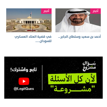
أخبار
أخبار
أحمد بن سعيد وسلطان الجابر…
في قضية العتاد العسكري
للسودان..…