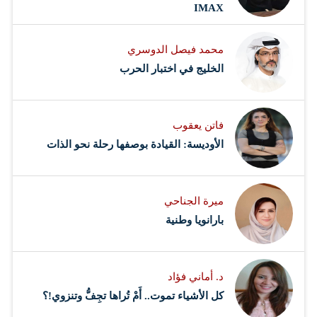
IMAX
محمد فيصل الدوسري ​
‏الخليج في اختبار الحرب
فاتن يعقوب
الأوديسة: القيادة بوصفها رحلة نحو الذات
ميرة الجناحي
بارانويا وطنية
د. أماني فؤاد
كل الأشياء تموت.. أَمْ تُراها تجِفُّ وتنزوي!؟