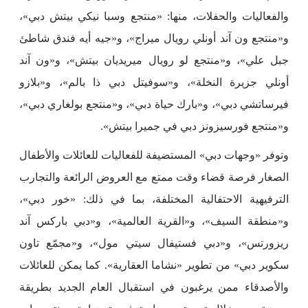
والفعاليات والحفلات، منها: «منتجع وسبا نيكي بيتش دبي»،
و«منتجع ون آند أونلي رويال ميراج»، و«جيه أيه فندق شاطئ
جبل علي»، و«منتجع لو رويال ميريديان بيتش»، و«ون آند
أونلي جزيرة النخلة»، و«سوفيتل دبي ذا بالم»، و«بلازو
فيرساتشي دبي»، و«بارك حياة دبي»، و«منتجع بولغاري دبي»،
و«منتجع فورسيزونز دبي في جميرا بيتش».
وتوفر «وجهات دبي» المستضيفة للفعاليات للعائلات والأطفال
الصغار فرصة قضاء وقت ممتع مع العروض الرائعة والتجارب
الترفيهية الاحتفالية المختلفة، بما في ذلك: «خور دبي»،
و«منطقة السيف»، و«القرية العالمية»، و«دبي باركس آند
ريزورتس»، و«دبي فستيفال سيتي مول»، و«مجمّع تاون
سكوير دبي» من تطوير «نشاما العقارية». كما يمكن للعائلات
والأصدقاء ممن يرغبون في استقبال العام الجديد بطريقة