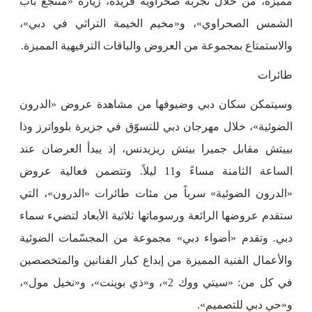
مميزة، من خلال تجربة صحراوية فريدة، زيارة «منتجع باب
الشمس الصحراوي»، و«مخيم الخيمة التراثي في دبي»،
والاستمتاع بمجموعة من العروض والباقات الترفيهية المميزة.
طائرات
وسيتمكن سكان دبي وضيوفها من مشاهدة عروض «الدرون
الضوئية»، خلال مهرجان دبي للتسوّق في جزيرة بلوواترز وذا
بييتش مقابل جميرا بيتش ريزيدنس، إذ يبدأ العرضان عند
الساعة الثامنة مساءً و11 ليلاً. وتتضمن فعالية عروض
«الدرون الضوئية» سرباً من مئات طائرات «الدرون»، التي
ستقدم عروضها الرائعة ورسوماتها ثلاثية الأبعاد لتضيء سماء
دبي. وتقدم «أضواء دبي» مجموعة من المجسّمات الضوئية
والأعمال الفنية المميزة من إبداع كبار الفنانين والمتخصصين
في كل من: «سيتي ووك 2»، و«ذي بوينت»، و«نخيل مول»،
و«حي دبي للتصميم».