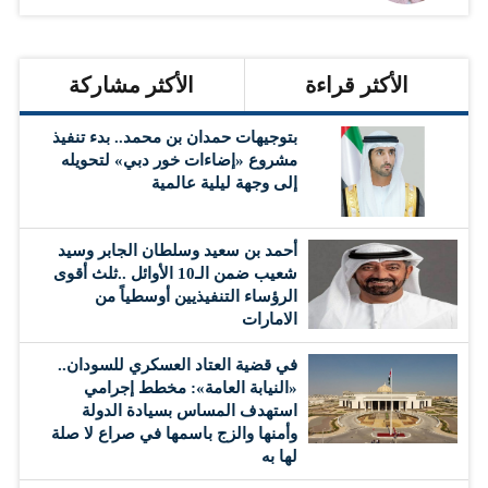
الأكثر قراءة
الأكثر مشاركة
بتوجيهات حمدان بن محمد.. بدء تنفيذ
مشروع «إضاءات خور دبي» لتحويله
إلى وجهة ليلية عالمية
أحمد بن سعيد وسلطان الجابر وسيد
شعيب ضمن الـ10 الأوائل ..ثلث أقوى
الرؤساء التنفيذيين أوسطياً من
الامارات
في قضية العتاد العسكري للسودان..
«النيابة العامة»: مخطط إجرامي
استهدف المساس بسيادة الدولة
وأمنها والزج باسمها في صراع لا صلة
لها به