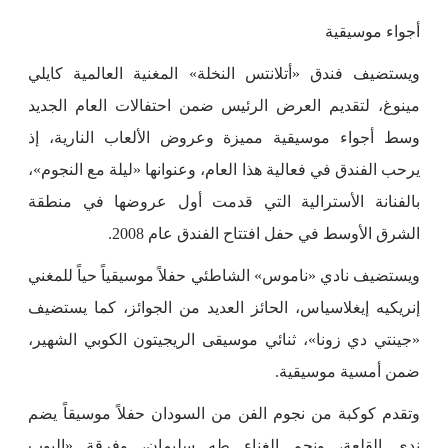
أجواء موسيقية
ويستضيف فندق «أتلانتس النخلة» المغنية العالمية كايلي
مينوغ، لتقديم العرض الرئيس ضمن احتفالات العام الجديد
وسط أجواء موسيقية مميزة وعروض الألعاب النارية، إذ
يرحب الفندق في فعالية هذا العام، وعنوانها «ليلة مع النجوم»،
بالفنانة الأسترالية التي قدمت أول عروضها في منطقة
الشرق الأوسط في حفل افتتاح الفندق عام 2008.
ويستضيف نادي «ناموس» الشاطئي حفلاً موسيقياً حياً للمغني
إنريكيه إيغلاسياس، الحائز العديد من الجوائز، كما يستضيف
«جينتي دي زونا»، ثنائي موسيقى الريجيتون الكوبي الشهير،
ضمن أمسية موسيقية.
وتقدم كوكبة من نجوم الفن من السودان حفلاً موسيقاً يضم
ندى القلعة، ونجم الغناء طه سليمان، وفرقة «البوب