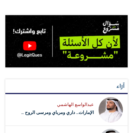
آراء
عبدالواسع الهاشمي
الإمارات.. داري ومرباي ومرسى الروح ..