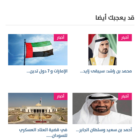
قد يعجبك أيضا
أخبار
أخبار
محمد بن راشد: سيبقى زايد…
الإمارات و 7 دول تدين…
أخبار
أخبار
أحمد بن سعيد وسلطان الجابر…
في قضية العتاد العسكري
للسودان..…