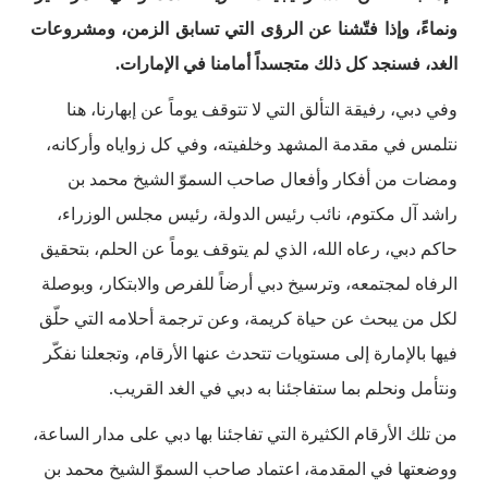
ونماءً، وإذا فتّشنا عن الرؤى التي تسابق الزمن، ومشروعات
الغد، فسنجد كل ذلك متجسداً أمامنا في الإمارات.
وفي دبي، رفيقة التألق التي لا تتوقف يوماً عن إبهارنا، هنا
نتلمس في مقدمة المشهد وخلفيته، وفي كل زواياه وأركانه،
ومضات من أفكار وأفعال صاحب السموّ الشيخ محمد بن
راشد آل مكتوم، نائب رئيس الدولة، رئيس مجلس الوزراء،
حاكم دبي، رعاه الله، الذي لم يتوقف يوماً عن الحلم، بتحقيق
الرفاه لمجتمعه، وترسيخ دبي أرضاً للفرص والابتكار، وبوصلة
لكل من يبحث عن حياة كريمة، وعن ترجمة أحلامه التي حلّق
فيها بالإمارة إلى مستويات تتحدث عنها الأرقام، وتجعلنا نفكّر
ونتأمل ونحلم بما ستفاجئنا به دبي في الغد القريب.
من تلك الأرقام الكثيرة التي تفاجئنا بها دبي على مدار الساعة،
ووضعتها في المقدمة، اعتماد صاحب السموّ الشيخ محمد بن