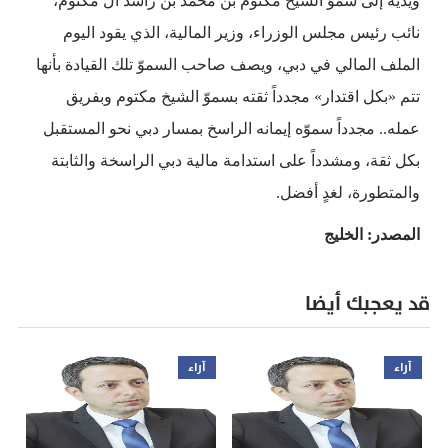
ويديه إلى سموّ الشيخ ‏مكتوم بن محمد بن راشد آل مكتوم،
نائب رئيس مجلس الوزراء، وزير المالية، الذي يقود اليوم
الملف المالي في دبي، ويصف صاحب السموّ تلك القيادة بأنها
تتم «بكل اقتدار» مجدداً ثقته بسموّ الشيخ مكتوم وبفريق
عمله.. مجدداً سموّه إيمانه الراسخ بمسار دبي نحو المستقبل
بكل ثقة، ومشدداً على استدامة مالية دبي الراسخة والثابتة
والمتطورة، لغدٍ أفضل.
المصدر: الخليج
قد يعجبك أيضا
آراء
آراء