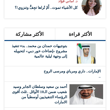
د. أماني فؤاد
كل الأشياء تموت.. أَمْ تُراها تجِفُّ وتنزوي!؟
الأكثر قراءة
الأكثر مشاركة
بتوجيهات حمدان بن محمد.. بدء تنفيذ
مشروع «إضاءات خور دبي» لتحويله
إلى وجهة ليلية عالمية
الإمارات.. داري ومرباي ومرسى الروح
..
أحمد بن سعيد وسلطان الجابر وسيد
شعيب ضمن الـ10 الأوائل ..ثلث أقوى
الرؤساء التنفيذيين أوسطياً من
الامارات