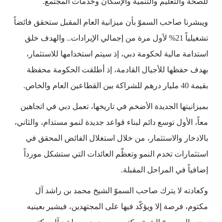
للصحة والتعليم والتنمية والإسكان وخدمات المجتمع.
ويبشرنا صاحب السموّ بأن ‏ميزانية العام المقبل ستحقق فائضاً
تشغيلياً 21% لأول مرة من إجمالي الإيرادات.. والهدف خلق
استدامة مالية لحكومة دبي، إذ سيتم استخدامها للاستثمار،
بهدف حفظها للأجيال القادمة، إذ أطلقت الحكومة محفظة
بقيمة 40 مليار درهم للشراكة بين القطاعين العام والخاص.
بميزانيتها الجديدة الأضخم في تاريخها، تعمل دبي في اتجاهين
معاً، الأول توسع دائم لبناء قواعد جديدة لنمو مستدام، والثاني،
بالادخار والاستثمار، من خلال استغلال الفائض المحقق في
استثمارات تخدم النمو وتعظّم العائدات التي ستشكل مورداً
إضافياً في المراحل المقبلة.
وكعادته لا يترك صاحب السموّ الشيخ محمد بن راشد آل
مكتوم، فرصة إلا ويؤكّد فيها على المجتهدين، فيشير بعينيه