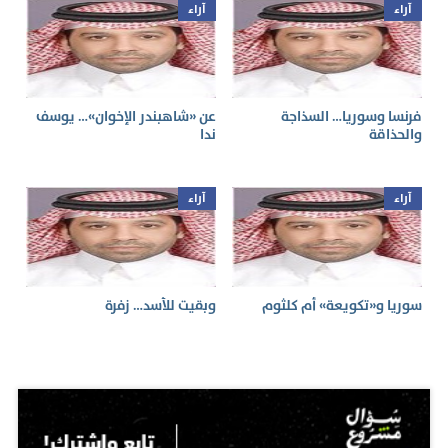
آراء
آراء
فرنسا وسوريا… السذاجة
عن «شاهبندر الإخوان»… يوسف
والحذاقة
ندا
آراء
آراء
سوريا و«تكويعة» أم كلثوم
وبقيت للأسد… زفرة