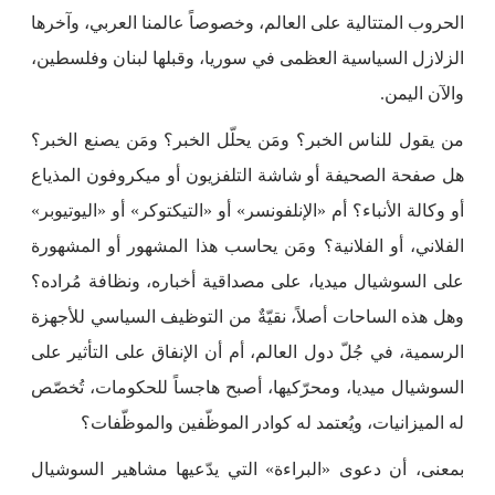
الحروب المتتالية على العالم، وخصوصاً عالمنا العربي، وآخرها
الزلازل السياسية العظمى في سوريا، وقبلها لبنان وفلسطين،
والآن اليمن.
من يقول للناس الخبر؟ ومَن يحلّل الخبر؟ ومَن يصنع الخبر؟
هل صفحة الصحيفة أو شاشة التلفزيون أو ميكروفون المذياع
أو وكالة الأنباء؟ أم «الإنلفونسر» أو «التيكتوكر» أو «اليوتيوبر»
الفلاني، أو الفلانية؟ ومَن يحاسب هذا المشهور أو المشهورة
على السوشيال ميديا، على مصداقية أخباره، ونظافة مُراده؟
وهل هذه الساحات أصلاً، نقيّةٌ من التوظيف السياسي للأجهزة
الرسمية، في جُلّ دول العالم، أم أن الإنفاق على التأثير على
السوشيال ميديا، ومحرّكيها، أصبح هاجساً للحكومات، تُخصّص
له الميزانيات، ويُعتمد له كوادر الموظّفين والموظّفات؟
بمعنى، أن دعوى «البراءة» التي يدّعيها مشاهير السوشيال