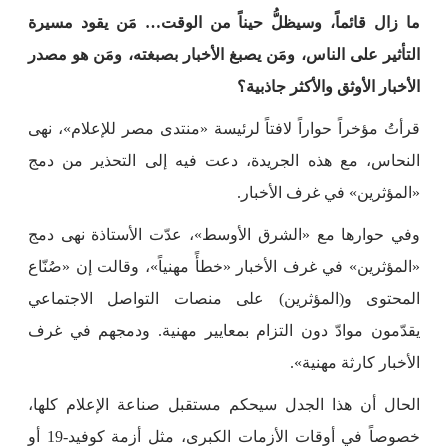
ما زال قائماً، وسيظلُّ حيناً من الوقت… مَن يقود مسيرة
التأثير على الناس، ومَن يصبغ الأخبار بصبغته، ومَن هو مصدر
الأخبار الأوثق والأكثر جاذبية؟
قرأتُ مؤخراً حواراً لافتاً لرئيسة «منتدى مصر للإعلام»، نهى
النحاس، مع هذه الجريدة، دعت فيه إلى التحذير من دمج
«المؤثرين» في غرف الأخبار.
وفي حوارها مع «الشرق الأوسط»، عدّت الأستاذة نهى دمج
«المؤثرين» في غرف الأخبار «خطأً مهنياً»، وقالت إن «صُنّاع
المحتوى و(المؤثرين) على منصات التواصل الاجتماعي
يقدّمون موادّ دون التزام بمعايير مهنية. ودمجهم في غرف
الأخبار كارثة مهنية».
الحال أن هذا الجدل سيحكم مستقبل صناعة الإعلام كلها،
خصوصاً في أوقات الأزمات الكبرى، مثل أزمة كوفيد-19 أو