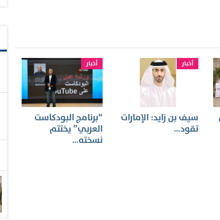
أخبار
أخبار
سيف بن زايد: الإمارات
“برنامج البودكاست
تقود…
العربي” يختتم
نسخته…