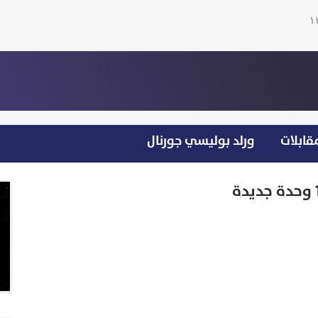
قابلات
ورلد بوليسي جورنال