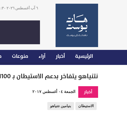
٦ آب أغسطس ٢٠٢٦ ١١:٣٠
الرئيسية
أخبار
آراء
منوعات
م
نتنياهو يتفاخر بدعم الاستيطان بـ 1100 وحدة جديدة
أخبار
الجمعة ٠٤ أغسطس ٢٠١٧
الاستيطان
بنيامين نتنياهو