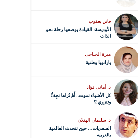
فاتن يعقوب
الأوديسة: القيادة بوصفها رحلة نحو
الذات
ميرة الجناحي
بارانويا وطنية
د. أماني فؤاد
كل الأشياء تموت.. أَمْ تُراها تجِفُّ
وتنزوي!؟
د. سليمان الهتلان
السعديات… حين تتحدث العالمية
بالعربية