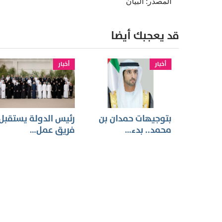
المصدر: البيان
قد يعجبك أيضا
أخبار
أخبار
بتوجيهات حمدان بن
رئيس الدولة يستقبل
محمد.. بدء…
فريق عمل…