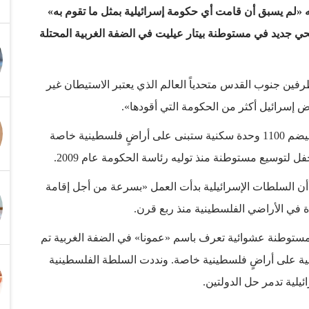
نه «لم يسبق أن قامت أي حكومة إسرائيلية بمثل ما تقوم به»
 جديد في مستوطنة بيتار عيليت في الضفة الغربية المحتلة
رفين جنوب القدس متحدياً العالم الذي يعتبر الاستيطان غير
سرائيل أكثر من الحكومة التي أقودها».
ووضع نتنياهو حجر الأساس لبناء حي استيطاني جديد سيضم 1100 وحدة سكنية ستبنى على أراضٍ فلسطينية خاصة
 لتوسيع مستوطنة منذ توليه رئاسة الحكومة عام 2009.
 أن السلطات الإسرائيلية بدأت العمل «بسرعة من أجل إقامة
ي الأراضي الفلسطينية منذ ربع قرن.
 نحو 40 عائلة خرجت من مستوطنة عشوائية تعرف باسم «عمونا» في الضفة الغربية تم
بنية على أراضٍ فلسطينية خاصة. ونددت السلطة الفلسطينية
يلية تدمر حل الدولتين.