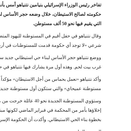
تفاخر رئيس الوزراء الإسرائيلي بنيامين نتنياهو أمس بأ
حكومته لصالح الاستيطان، خلال وضعه حجر الأساس لحي
التي يقيم فيها نحو 50 ألف مستوطن.
وقال نتنياهو في حفل أقيم في المستوطنة لليهود المتط
شرعي «لا توجد أي حكومة قدمت للمستوطنات في أرض إ
غرب بيت لحم. وهذه أول مرة يشارك فيها نتنياهو في حفل
وأكد نتنياهو «نعمل بحماس من أجل الاستيطان» مؤكداً
مستوطنة عميحاي» والتي ستكون أول مستوطنة جديدة ف
وستؤوي المستوطنة الجديدة
إخلاؤها بأمر من المحكمة في فبراير الماضي لكونها م
بخطوة بناء الحي الاستيطاني. وأكدت أن الحكومة الإسرائ