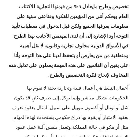
تخصيص وطرح مايعادل 5% من قيمتها التجارية للاكتتاب
العام وبحكم أنني من المؤيدين للفكرة وقناعتي مبنية على
معلومات يعرفها الجميع ولكن قبل الدخول في معطيات تأييد
التوجه أود الإشارة إلى أن لدى المهتمين الأجانب بهذا الطرح
في الأسواق الدولية مخاوف تجارية وقانونية لا تقل أهمية
ومنطقية من من يعارض أو يتحفظ لدينا على هذا التوجه وأنا
على يقين أن القائمين على هذه المهمة يعملون على تذليل هذه
المخاوف لإنجاح فكرة التخصيص والطرح.
أعمال النفط هي أعمال فنية وتجارية بحتة لا تقوم بها
الحكومات بشكل مباشر وإنما توكل إلى طرف ثانٍ قد يكون
شل أو توتال أو أكسون موبيل على سبيل المثال بعقود تعرف
بعقود الامتياز أو يقوم بها ذراع حكومي يستحدث لهذه المهام
مثل أرامكو في حالة المملكة وتعمل بنفس آلية عمل عقود
الامتياز لذا فإن فكرة التخصص وتحويل أرامكو لشركة