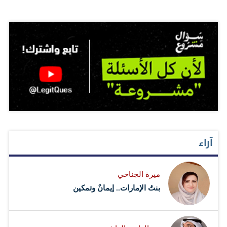
آراء
ميرة الجناحي
بنتُ الإمارات.. إيمانٌ وتمكين