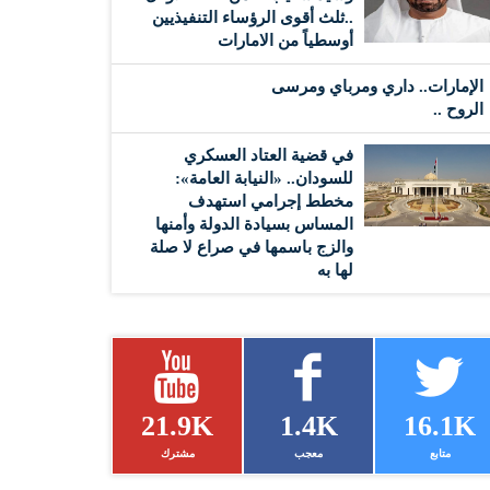
..ثلث أقوى الرؤساء التنفيذيين
أوسطياً من الامارات
الإمارات.. داري ومرباي ومرسى
الروح ..
في قضية العتاد العسكري
للسودان.. «النيابة العامة»:
مخطط إجرامي استهدف
المساس بسيادة الدولة وأمنها
والزج باسمها في صراع لا صلة
لها به
21.9K
1.4K
16.1K
متابع
معجب
مشترك