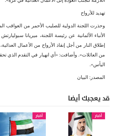
اللازمة لتجنّب العودة إلى الأعمال العدائية في غزة».
تهديد للأرواح
وحذرت اللجنة الدولية للصليب الأحمر من العواقب المت
الأنباء الألمانية عن رئيسة اللجنة، ميريانا سبولي
إطلاق النار من أجل إنقاذ الأرواح من الأعمال العدائي
من العائلات». وأضافت: «أي انهيار في التقدم الذي تحق
اليأس».
المصدر: البيان
قد يعجبك أيضا
أخبار
أخبار