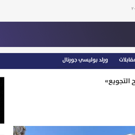
قابلات
ورلد بوليسي جورنال
ح التجويع»