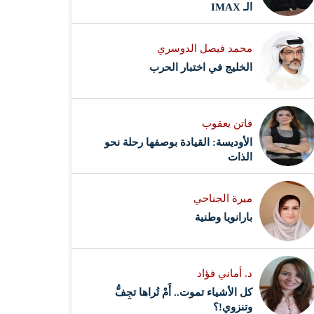
الـ IMAX
محمد فيصل الدوسري ​
‏الخليج في اختبار الحرب
فاتن يعقوب
الأوديسة: القيادة بوصفها رحلة نحو
الذات
ميرة الجناحي
بارانويا وطنية
د. أماني فؤاد
كل الأشياء تموت.. أَمْ تُراها تجِفُّ
وتنزوي!؟