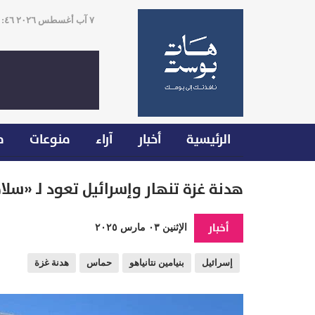
٧ آب أغسطس ٢٠٢٦ ٢٠:٤٦
الرئيسية
أخبار
آراء
منوعات
م
هدنة غزة تنهار وإسرائيل تعود لـ «سلا
أخبار
الإثنين ٠٣ مارس ٢٠٢٥
إسرائيل
بنيامين نتانياهو
حماس
هدنة غزة