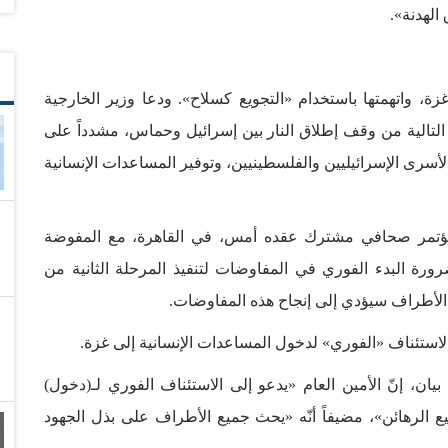
الهدنة».
 واتهمتها باستخدام «التجويع كسلاح». ودعا وزير الخارجية
 التالية من وقف إطلاق النار بين إسرائيل وحماس، مشدداً على
أسرى الإسرائيليين والفلسطينيين، وتوفير المساعدات الإنسانية
مؤتمر صحافي مشترك عقده أمس، في القاهرة، مع المفوضة
رة البدء الفوري في المفاوضات لتنفيذ المرحلة الثانية من
يع الأطراف سيؤدي إلى إنجاح هذه المفاوضات.
 الاستئناف «الفوري» لدخول المساعدات الإنسانية إلى غزة.
ن، إنّ الأمين العام «يدعو إلى الاستئناف الفوري لـ(دخول)
ع الرهائن»، مضيفاً أنّه «يحث جميع الأطراف على بذل الجهود