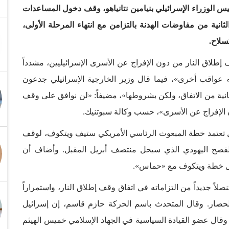
س الوزراء الإسرائيلي بنيامين نتانياهو، وقف دخول المساعدات
انية من مفاوضات الهدنة بالتزامن مع انتهاء المرحلة الأولى،
سلاح.
إطلاق النار من دون الإفراج عن الأسرى الإسرائيليين، مشدداً
واقب أخرى»، فيما قال وزير الخارجية الإسرائيلي جدعون
نية من الاتفاق، ولكن بشروطها»، مضيفاً: «لن نوافق على وقف
ون الإفراج عن الأسرى»، حسب وكالة سبوتنيك.
ل تعتمد خطة المبعوث الرئاسي الأمريكي ستيف ويتكوف، لوقف
فصح اليهودي الذي سيحل منتصف أبريل المقبل. وأضاف أن
يل خطة ويتكوف مع «حماس».
لاً جديداً من التزاماته في اتفاق وقف إطلاق النار، واستمراراً
لحصار. وقال المتحدث باسم الحركة حازم قاسم، إن إسرائيل
ال عضو القيادة السياسية في الجهاد الإسلامي خميس الهيثم