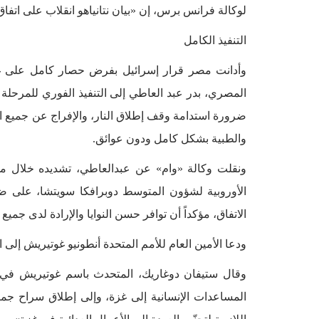
لوكالة فرانس برس، إن «بيان نتانياهو انقلاب على اتفاق 
التنفيذ الكامل
وأدانت مصر قرار إسرائيل بفرض حصار كامل على غزة،
المصري، بدر عبد العاطي إلى التنفيذ الفوري للمرحلة
ضرورة استدامة وقف إطلاق النار، والإفراج عن جميع ال
والطبية بشكل كامل ودون عوائق.
ونقلت وكالة «وام» عن عبدالعاطي، تشديده خلال 
الأوروبية لشؤون المتوسط دوبرافكا سويتشا، على ضرو
الاتفاق، مؤكداً أن توافر حسن النوايا والإرادة لدى جم
ودعا الأمين العام للأمم المتحدة أنطونيو غوتيريش إلى
وقال ستيفان دوغاريك، المتحدث باسم غوتيريش في بيا
المساعدات الإنسانية إلى غزة، وإلى إطلاق سراح جمي