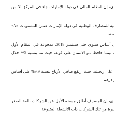
قال محافظ المصرف المركزي، مبارك راشد المنصوري، إن النظام المالي في دولة الإمارات جاء في المركز 31 من
وأضاف أنه فضلاً عن ذلك، تقع جميع التصنيفات الائتمانية للمصارف الوطنية في دولة الإمارات ضمن المستويات «A»
سة.
وأوضح المنصوري أن الودائع ازدادت بنسبة 4.3% على أساس سنوي حتى سبتمبر 2019، مدفوعة في المقام الأول
بزيادة ودائع المقيمين بنسبة 5.9% على أساس سنوي، بينما حافظ نمو الائتمان على قوته، حيث نما بنسبة 5% خلال
وأكد أنه بشكل عام، حافظ القطاع المصرفي الإماراتي على ربحيته، حيث ارتفع صافي الأرباح بنسبة 9.9% على أساس
ي، إن المصرف أطلق مسحه الأول عن الشركات بالغة الصغر
يرة من تلك الشركات ذات الأنشطة المتنوعة.