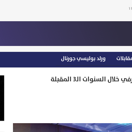
قابلات
ورلد بوليسي جورنال