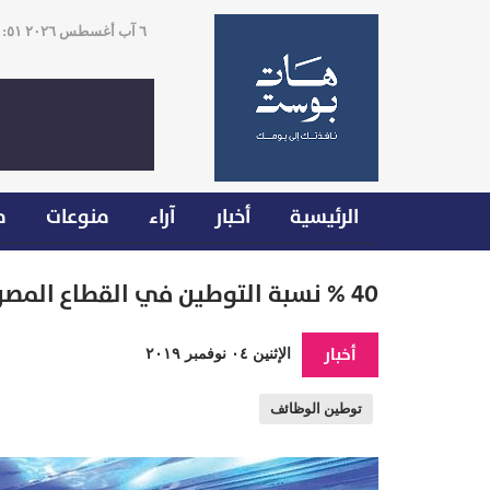
٦ آب أغسطس ٢٠٢٦ ١١:٥١
الرئيسية
أخبار
آراء
منوعات
م
40 % نسبة التوطين في القطاع المصرفي خلال السنوات الـ3 المقبلة
أخبار
الإثنين ٠٤ نوفمبر ٢٠١٩
توطين الوظائف