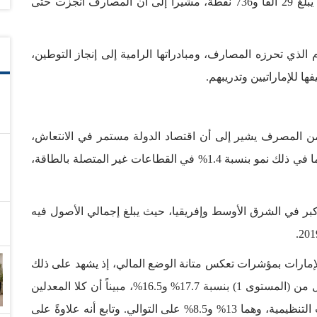
وأوضح أن عدد النقاط المستهدفة بنهاية العام الجاري يبلغ 29 ألفاً و736 نقطة، مشيراً إلى أن المصارف أنجزت حتى
لذي تحرزه المصارف، ومبادراتها الرامية إلى إنجاز التوطين،
ها للإماراتيين وتدريبهم.
 المصرف يشير إلى أن اقتصاد الدولة مستمر في الانتعاش،
حيث يتوقع أن يبلغ إجمالي النمو 2.4% العام الجاري، بما في ذلك نمو بنسبة 1.4% في القطاعات غير المتصلة بالطاقة،
كبر في الشرق الأوسط وإفريقيا، حيث يبلغ إجمالي الأصول فيه
مارات بمؤشرات تعكس متانة الوضع المالي، إذ يشهد على ذلك
كفاية رأس المال الإجمالي، ومعدلات كفاية رأس المال من (المستوى 1) بنسبة 17.7% و16.5%، مبيناً أن كلا المعدلين
أعلى بكثير من المعدلين اللذين تنص عليهما المتطلبات التنظيمية، وهما 13% و8.5% على التوالي. وتابع أنه علاوةً على