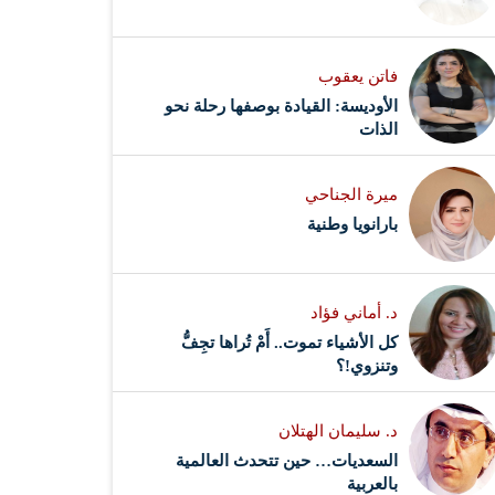
فاتن يعقوب
الأوديسة: القيادة بوصفها رحلة نحو
الذات
ميرة الجناحي
بارانويا وطنية
د. أماني فؤاد
كل الأشياء تموت.. أَمْ تُراها تجِفُّ
وتنزوي!؟
د. سليمان الهتلان
السعديات… حين تتحدث العالمية
بالعربية