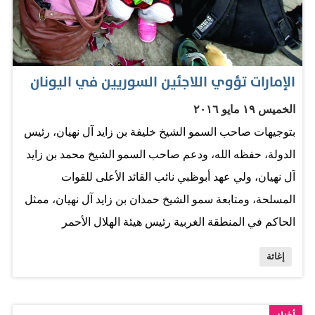
البيان
الإمارات تؤوي اللاجئين السوريين في اليونان
الخميس ١٩ مايو ٢٠١٦
بتوجيهات صاحب السمو الشيخ خليفة بن زايد آل نهيان، رئيس
الدولة، حفظه الله، ودعم صاحب السمو الشيخ محمد بن زايد
آل نهيان، ولي عهد أبوظبي نائب القائد الأعلى للقوات
المسلحة، ومتابعة سمو الشيخ حمدان بن زايد آل نهيان، ممثل
الحاكم في المنطقة الغربية رئيس هيئة الهلال الأحمر
الإماراتي، اتفقت الهيئة مع السلطات اليونانية على إنشاء
إغاثة
مخيم للاجئين السوريين في اليونان سيحتضن 2000 لاجئ في
أولى مراحله. وشرعت الهيئة في الترتيبات اللازمة لإنشاء
المخيم بالسرعة التي تتطلبها ظروف اللاجئين الحالية، حيث