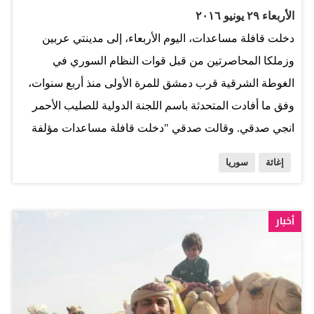
العمل، أن أعلن أن لا سبب يحملنا على عقد اجتماع حول
الأربعاء ٢٩ يونيو ٢٠١٦
المساعدة الإنسانية ما لم يحصل تحرك على الصعيد الإنساني
دخلت قافلة مساعدات، اليوم الأربعاء، إلى مدينتي عربين
في سوريا». …
وزملكا المحاصرتين من قبل قوات النظام السوري في
الغوطة الشرقية قرب دمشق للمرة الأولى منذ أربع سنوات،
وفق ما أفادت المتحدثة باسم اللجنة الدولية للصليب الأحمر
انجي صدقي. وقالت صدقي "دخلت قافلة مساعدات مؤلفة
من 37 شاحنة وتتضمن مواد غذائية ومستلزمات طبية الأربعاء
إغاثة
سوريا
إلى مدينتي عربين وزملكا المحاصرتين في الغوطة الشرقية".
وأشارت المتحدثة إلى "إنها المرة الأولى التي تصل فيها
مساعدات إنسانية إلى المدينتين منذ حوالى أربع سنوات"،
أخبار
تزامنا مع إعلان الأمم المتحدة في دمشق تمكنها بذلك من
إيصال المساعدات إلى كافة المناطق المحاصرة في سوريا
خلال هذا العام. المصدر: الإتحاد