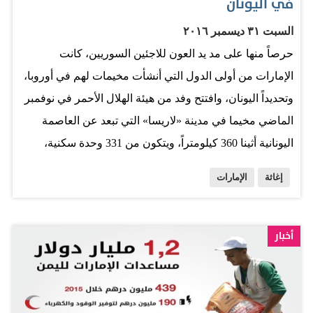
في اليونان
السبت ٣١ ديسمبر ٢٠١٦
حرصاً منها على مد يد العون للاجئين السوريين، كانت
الإمارات من أولى الدول التي أنشأت مخيمات لهم في أوروبا،
وتحديداً اليونان، وافتتح وفد من هيئة الهلال الأحمر في نوفمبر
الماضي مخيما في مدينة «لاريسا» التي تبعد عن العاصمة
اليونانية أثينا 360 كيلومتراً، ويتكون من 331 وحدة سكنية،
وعيادة طبية، و6 فصول دراسية، وعدد من المرافق الصحية
إغاثة
الإمارات
والرياضية والترفيهية، وحدائق للأطفال، وملاعب لكرة القدم
والكرة الطائرة، كما أنشأت الهيئة مخيما آخر في منطقة
«ريتسونا» القريبة من أثينا، ويتكون من 159 وحدة سكنية، و3
أخبار
فصول دراسية، وحديقة أطفال، وملاعب رياضية، ويستوعب
المخيمان أكثر من 2000 لاجئ سوري. .. ومساعدات من
«الهلال» للاجئين في الأردن مريجيب الفهود (وام) قدمت هيئة