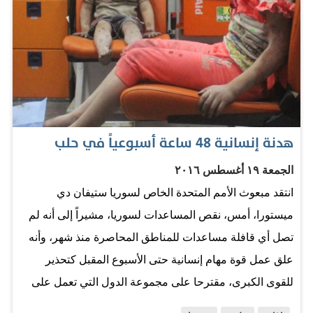
ويكتسب المشروع أهمية كبيرة من خلال ما توفره تلك الآبار
الجديدة من مياه الشرب التي ستغطي مناطق سكنية في
مدينة المكلا، حيث ستنتج نحو 8 آلاف متر مكعب من المياه
وسوف يستفيد منها 210 آلاف نسمة و27 ألف وحدة سكنية
وغيرها من الوحدات الصحية والتعليمية والخدمية والتجارية.
وأكد مدير مياه ساحل حضرموت، وهيب يسلم غانم، أن
المواطن في مدينة المكلا سيشعر خلال الأسابيع القليلة
هدنة إنسانية 48 ساعة أسبوعياً في حلب
القادمة بتحسن في برنامج ضخ المياه للمنازل عقب إدخال
الجمعة ١٩ أغسطس ٢٠١٦
الآبار الخمس الجديدة في الخدمة، مضيفاً أن هيئة الهلال
انتقد مبعوث الأمم المتحدة الخاص لسوريا ستيفان دي
الأحمر الإماراتي حرصت على إنجاز هذا المشروع بزمن
ميستورا، أمس، نقص المساعدات لسوريا، مشيراً إلى أنه لم
قياسي من…
تصل أي قافلة مساعدات للمناطق المحاصرة منذ شهر، وأنه
علق عمل قوة مهام إنسانية حتى الأسبوع المقبل كتحذير
للقوى الكبرى، مقترحا على مجموعة الدول التي تعمل على
وقف الأعمال القتالية وقف إطلاق النار (هدنة) لمدة 48 ساعة