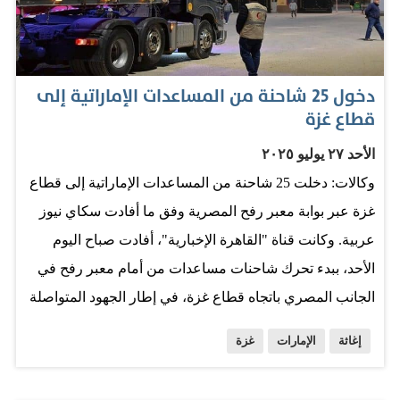
الشهم 3"، لتوفير الاحتياجات الأساسية للأشقاء الفلسطينيين،
والإسهام في التخفيف من معاناتهم، وتعزيز الاستجابة
للاحتياجات الإنسانية الملحة في القطاع. وتواصل دولة
دخول 25 شاحنة من المساعدات الإماراتية إلى
الإمارات، من خلال عملية "الفارس الشهم 3"، جهودها
قطاع غزة
الإنسانية لدعم الأشقاء الفلسطينيين، بما يجسد نهجها الراسخ
الأحد ٢٧ يوليو ٢٠٢٥
في مد يد العون للمحتاجين، وترسيخ قيم التضامن والمسؤولية
وكالات: دخلت 25 شاحنة من المساعدات الإماراتية إلى قطاع
الإنسانية.
غزة عبر بوابة معبر رفح المصرية وفق ما أفادت سكاي نيوز
عربية. وكانت قناة "القاهرة الإخبارية"، أفادت صباح اليوم
الأحد، ببدء تحرك شاحنات مساعدات من أمام معبر رفح في
الجانب المصري باتجاه قطاع غزة، في إطار الجهود المتواصلة
لتخفيف الأزمة الإنسانية المتفاقمة. وأوضحت "القاهرة
إغاثة
الإمارات
غزة
الإخبارية" أن عشرات الشاحنات المحملة بأطنان من المواد
الغذائية والأدوية والمستلزمات الطبية والإغاثية، تتجه إلى معبر