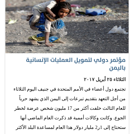
والبناء المتواصلة التي تقوم بها دولة الإمارات لدعم الأشقاء
اليمنيين، وتخفيف معاناتهم، اتساقاً مع النهج الإنساني والتنموي
للدولة، والحرص على إرساء أسس ودعائم التنمية والأمن
والاستقرار والسلام في اليمن. وسيتم خلال الحملة توزيع 75
ألفاً و600 سلة غذائية، و110 أطنان من التمور، و50 طناً من
السكر، و3 آلاف بطانية، وأدوية في كل من أبين وتعز، ولحج
مؤتمر دولي لتمويل العمليات الإنسانية
والظالع، وحضرموت وشبوة، ومأرب وسقطرى. وأكد سمو
باليمن
الشيخ حمدان بن زايد آل نهيان، أن دولة الإمارات بفضل
الثلاثاء ٢٥ أبريل ٢٠١٧
قيادتها الرشيدة، تمضي قدماً في تنفيذ مبادراتها التنموية
تجتمع دول أعضاء في الأمم المتحدة في جنيف اليوم الثلاثاء
والإنسانية، لتخفيف المعاناة على الساحة اليمنية، موضحاً أن
من أجل التعهد بتقديم تبرعات إلى اليمن الذي يشهد حرباً
تقديم هذه المساعدات الخارجية المكثّفة لليمن الشقيق، تأتي
للعام الثالث خلفت أكثر من 17 مليون شخص عرضة لخطر
في إطار الاستجابة الإنسانية والتنموية لدولة الإمارات تجاه
الجوع. وكانت وكالات أممية قد ذكرت العام الماضي أنها
الأزمة…
ستحتاج إلى 1ر2 مليار دولار هذا العام لمساعدة البلد الأكثر