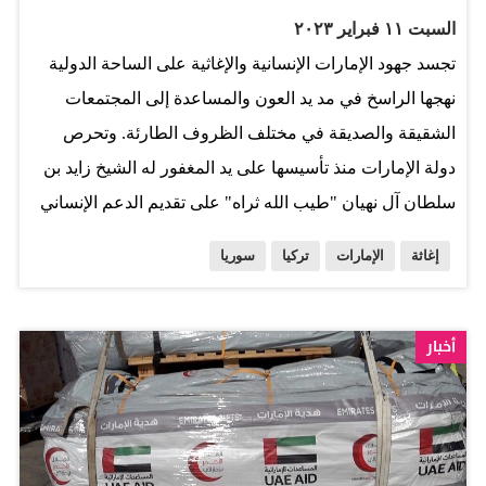
للإمارات من خلال المبدأ التاسع من مبادئ الخمسين التي
السبت ١١ فبراير ٢٠٢٣
أكدت الثوابت الأخلاقية في العمل الإنساني للدولة. كما أكد
تجسد جهود الإمارات الإنسانية والإغاثية على الساحة الدولية
التزام دولة الإمارات بمسؤولياتها الإنسانية للحد من وطأة
نهجها الراسخ في مد يد العون والمساعدة إلى المجتمعات
المعاناة البشرية، وحرصها الدائم على الدعم والتأييد للمبادئ
الشقيقة والصديقة في مختلف الظروف الطارئة. وتحرص
الإنسانية العالمية ومساندتها المستمرة للمنكوبين والمتضررين
دولة الإمارات منذ تأسيسها على يد المغفور له الشيخ زايد بن
ضحايا النزاعات والكوارث في جميع دول العالم. وأوضح أن
سلطان آل نهيان "طيب الله ثراه" على تقديم الدعم الإنساني
المستشفى الميداني يعتبر من المشروعات الإنسانية التي
والإغاثي للشعوب التي تحتاج إلى المساعدة والاستجابة
تشكل نموذجاً مميزاً للعمل المشترك بهدف الوصول…
إغاثة
الإمارات
تركيا
سوريا
السريعة للنداء الإنساني للتخفيف من وطأة المعاناة الناجمة
عن الكوارث والظروف الطارئة. وتركز المساعدات الإماراتية
خلال مسيرة ممتدة لأكثر من 5 عقود على تقديم يد العون
أخبار
للفئات الأقل حظا من الأفراد والأسر واللاجئين والنازحين
والمتضررين من الأزمات لتتصدر بأياديها البيضاء القوائم
العالمية لأكبر المانحين في مجال المساعدات التنموية قياسا
لدخلها القومي انطلاقا من ثوابتها الأخلاقية والنبيلة في العمل