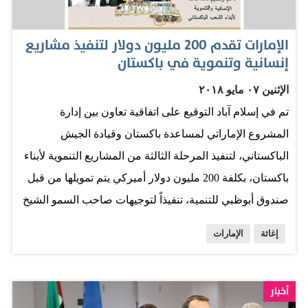
خدمية وإغاثية أسهمت في تخفيف معاناة مواطني المحافظات
اليمنية، حيث شمل ذلك 14 مجالاً رئيساً وأكثر من 45 نشاطاً
الإمارات تقدم 200 مليون دولار لتنفيذ مشاريع
فرعياً، ممثل الهلال الأحمر الإماراتي في عدن، المهندس سعيد
إنسانية وتنموية في باكستان
آل علي، قال لـ«البيان»: إن تعز لها أولوية واهتمام خاص لدى
الإثنين ٠٧ مايو ٢٠١٨
القيادة الإماراتية، وهذا عكس نفسه على الأرض من خلال
تم في إسلام آباد التوقيع على اتفاقية تعاون بين إدارة
اعتماد عدد من المشاريع على ثلاث مراحل خلال عام زايد
المشروع الإماراتي لمساعدة باكستان وقيادة الجيش
بقيمة 2 مليون درهم إماراتي. وأضاف أنه تنفيذاً لهذه المنحة
الباكستاني، لتنفيذ المرحلة الثالثة من المشاريع التنموية لأبناء
ودرسنا آلية تفعيل هذه المشاريع وتوجهنا ناحية التعليم حيث
باكستان، بكلفة 200 مليون دولار أميركي يتم تمويلها من قبل
تم الاتفاق على إعادة…
صندوق أبوظبي للتنمية، تنفيذاً لتوجيهات صاحب السمو الشيخ
خليفة بن زايد آل نهيان رئيس الدولة، وبدعم صاحب السمو
إغاثة
الإمارات
الشيخ محمد بن زايد آل نهيان، ولي عهد أبوظبي نائب القائد
الأعلى للقوات المسلحة، بتقديم المساعدات الإنسانية
والتنموية لجمهورية باكستان الإسلامية، وبمتابعة من سمو
أخبار