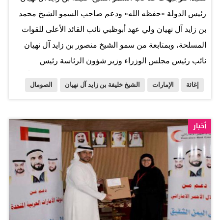
رئيس الدولة «حفظه الله» ودعم صاحب السمو الشيخ محمد
بن زايد آل نهيان ولي عهد أبوظبي نائب القائد الأعلى للقوات
المسلحة، وبمتابعة من سمو الشيخ منصور بن زايد آل نهيان
نائب رئيس مجلس الوزراء وزير شؤون الرئاسة رئيس
مؤسسة خليفة بن زايد آل نهيان للأعمال الإنسانية، وتزامناً مع
إغاثة
الإمارات
الشيخ خليفة بن زايد آل نهيان
الصومال
حملة «لأجلك يا صومال» التي أُطلقت تنفيذاً لتوجيهات صاحب
السمو رئيس الدولة لمساعدة الشعب الصومالي الشقيق
وانسجاماً مع مبادرة «عام الخير»، وصلت إلى ميناء بربرة
أخبار
شمال غرب الصومال باخرة إغاثية تحمل 1700 طن من المواد
الإغاثية الأساسية من مؤسسة خليفة بن زايد آل نهيان للأعمال
الإنسانية إلى الشعب الصومالي لمساعدته على تخطي
الظروف المعيشية التي يمر بها وتقديم الدعم للمتضررين من
الجفاف وتعزيزاً لدور دولة الإمارات ورسالتها الإنسانية
والحضارية في معالجة أزمة المجاعة في الصومال والأزمات