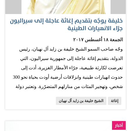
الاعمار في عديد من المحافظات اليمنية المحررة وتوفير سبل
المعيشة والاستقرار في عديد من المجالات، حيث شملت
خليفة يوجّه بتقديم إغاثة عاجلة إلى سيراليون
المساعدات المقدمة ما يقرب من 13 قطاعاً رئيسيا من
جرّاء الانهيارات الطينية
قطاعات المساعدات تضمنت 41 قطاعاً فرعياً ، بما يدل على
الجمعة ١٨ أغسطس ٢٠١٧
شمولية المساعدات الإماراتية واحتوائها لكافة مظاهر الحياة
وجّه صاحب السمو الشيخ خليفة بن زايد آل نهيان، رئيس
في اليمن والذي يسهم في توفير الاستقرار والتنمية في تلك
الدولة، بتقديم إغاثة عاجلة إلى جمهورية سيراليون، التي
المحافظات وغيرها من المناطق اليمنية. وكان من أبرز
تعرضت لكارثة طبيعية، جرّاء الأمطار الغزيرة، أدت إلى
قطاعات المساعدات الإماراتية قطاع "دعم البرامج العامة"
حدوث انهيارات طينية وانزلاقات أرضية أودت بحياة نحو 300
الذي بلغت قيمته 3.64…
شخص، وتهجير المئات من منازلهم المتضرّرة. وتعتبر دولة
الإمارات من أولى الدول المانحة التي أعلنت هذه الإغاثة
إغاثة
الشيخ خليفة بن زايد آل نهيان
العاجلة. وذكرت وزارة الخارجية والتعاون الدولي أنها ستتولى
تقديم الإغاثة العاجلة عبر برنامج الغذاء العالمي (WFP) بقيمة
367 ألف درهم، أي ما يعادل 100 ألف دولار أميركي. وتنتهج
أخبار