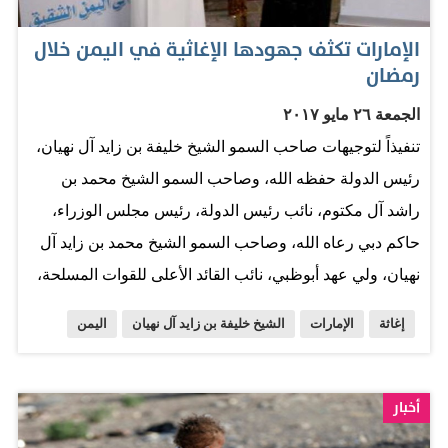
والكوارث في شتى دول العالم. وقال مصدر مسؤول
الإمارات تكثف جهودها الإغاثية في اليمن خلال
بمؤسسة خليفة بن زايد آل نهيان للأعمال الإنسانية ل«وكالة
رمضان
أنباء الإمارات وام- تأتي هذه الإغاثة العاجلة تلبية لتوجيهات
الجمعة ٢٦ مايو ٢٠١٧
القيادة الرشيدة لتوفير الاحتياجات الغذائية للشعب الصومالي
تنفيذاً لتوجيهات صاحب السمو الشيخ خليفة بن زايد آل نهيان،
الذي يعاني أوضاعاً إنسانية صعبة. وأضاف أن الباخرة أبحرت
رئيس الدولة حفظه الله، وصاحب السمو الشيخ محمد بن
في الفترة الماضية من ميناء الحمرية بدبي حتى وصلت اليوم
راشد آل مكتوم، نائب رئيس الدولة، رئيس مجلس الوزراء،
إلى ميناء بربرة شمال غرب الصومال، وسيباشر فريق الإغاثة
حاكم دبي رعاه الله، وصاحب السمو الشيخ محمد بن زايد آل
التابع لمؤسسة خليفة الإنسانية توزيع…
نهيان، ولي عهد أبوظبي، نائب القائد الأعلى للقوات المسلحة،
وبمتابعة من سمو الشيخ حمدان بن زايد آل نهيان، ممثل
إغاثة
الإمارات
الشيخ خليفة بن زايد آل نهيان
اليمن
الحاكم في منطقة الظفرة، رئيس هيئة الهلال الأحمر
الإماراتي، تنفّذ هيئة الهلال الأحمر خلال شهر رمضان المبارك
حملة إغاثية في عدد من المدن اليمنية. وتأتي هذه الحملة في
أخبار
إطار الدور الإنساني والتنموي الفاعل، ومشاريع إعادة التأهيل