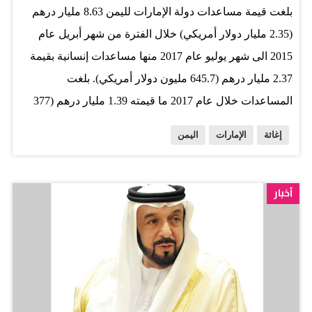
بلغت قيمة مساعدات دولة الإمارات لليمن 8.63 مليار درهم
البلدان الثلاثة. وتناول الاجتماع أيضاً بحث احتياجات التمويل
(2.35 مليار دولار أمريكي) خلال الفترة من شهر أبريل عام
الحادة في تلك الدول الثلاث، فضلاً عن استعراض الخيارات
2015 الى شهر يوليو عام 2017 منها مساعدات إنسانية بقيمة
المبتكرة لمنع نشوء الأزمات والتخفيف من حدتها، وسبل
2.37 مليار درهم (645.7 مليون دولار أمريكي). بلغت
معالجة قضايا وصول المساعدات الإنسانية وتعزيز القدرات
المساعدات خلال عام 2017 ما قيمته 1.39 مليار درهم (377
المحلية، بما في ذلك الاعتماد على التقنيات الواعدة مثل
مليون دولار امريكي) أي قرابة اربعة اضعاف تعهد الامارات
التمويل…
إغاثة
الإمارات
اليمن
البالغ 100 مليون دولار امريكي في مؤتمر المانحين الذي عقد
في جنيف في ابريل الماضي. وأعلنت الامارات مؤخرا عن
تعهد جديد لمنظمة الصحة العالمية بلغ 36.7 مليون درهم (10
أخبار
مليون دولار امريكي) لدعم أنشطة المنظمة الصحية في
الميدان ومكافحة مرض الكوليرا ضمن خطة الأمم المتحدة
للاستجابة في اليمن. وقد استحوذت المساعدات التنموية على
72.4 في المائة من قيمة المساعدات بمبلغ 6.25 مليار درهم
(1.70 مليار دولار أمريكي) وذلك للمساهمة في جهود إعادة