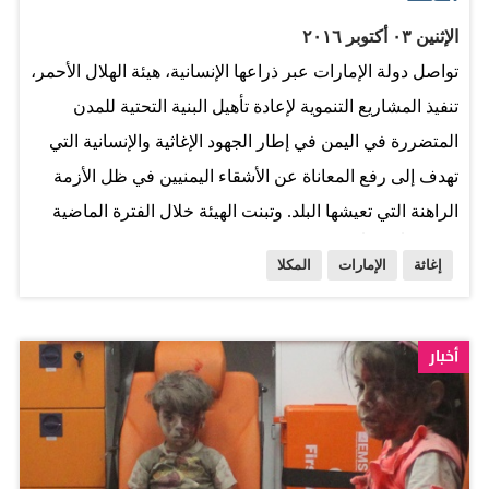
المساعدات الإنسانية العاجلة 1.482.7 مليار درهم (403.7
الإثنين ٠٣ أكتوبر ٢٠١٦
مليون دولار أمريكي)، أي بنسبة 34.2 في المئة من إجمالي
تواصل دولة الإمارات عبر ذراعها الإنسانية، هيئة الهلال الأحمر،
مساعدات دولة الإمارات لليمن في هذه الفترة، وقد شملت
تنفيذ المشاريع التنموية لإعادة تأهيل البنية التحتية للمدن
المساعدات الإنسانية توفير المعونات الغذائية، حيث تم إرسال
المتضررة في اليمن في إطار الجهود الإغاثية والإنسانية التي
أكثر من 160 ألف…
تهدف إلى رفع المعاناة عن الأشقاء اليمنيين في ظل الأزمة
الراهنة التي تعيشها البلد. وتبنت الهيئة خلال الفترة الماضية
مشروعاً حيوياً متكاملاً لتحسين مستوى خدمات المياه في
إغاثة
الإمارات
المكلا
مدينة المكلا، عاصمة محافظة حضرموت، وتضمن المشروع
حفر 5 آبار جديدة في حقل منطقة فلك بضواحي المدينة،
وتركيب مضخات خاصة من أجل تحسين خدمة مياه الشرب،
أخبار
وإيصالها إلى منازل المواطنين ورفع المعاناة عنهم، حيث
بلغت تكلفة حفر الآبار 217 مليون ريالاً يمنياً في حين بلغت
تكلفة توريد المضخات لها أكثر من 40 مليون ريال يمني.