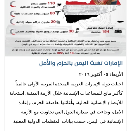
الهلال الأحمر الإماراتية، طرودا غذائية وملابس شتوية لعدد من
الأسر السورية اللاجئة التي تقطن في خيم عشوائية في
محافظة المفرق الأردنية إلى جانب الخدمات العلاجية من قبل
الفريق الطبي الإماراتي في المستشفى الإماراتي الأردني
الميداني. وأعرب عبدالله المحرزي مدير المخيم الإماراتي
الأردني عن سعادته وقال: «نحن في الهلال الأحمر الإماراتي
نقوم بزيارة الأسر المتعففة والمحتاجة في مواقعها لنقدم لها
الإمارات تغيث اليمن بالحزم والأمل
كل دعم ومساعدة، وتنفيذا لتوجيهات صاحب السمو الشيخ
الأربعاء ٠٥ أكتوبر ٢٠١٦
خليفة بن زايد آل نهيان رئيس الدولة، حفظه الله، باعتبار عام
احتلت دولة الإمارات العربية المتحدة المرتبة الأولى عالمياً
2017 عام الخير ارتأينا أن نزور عددا من هذه الأسر اللاجئة
كأكبر مانح للمساعدات الإنسانية خلال الأزمة اليمنية، استجابة
المتعففة ونقدم لها ما…
للأوضاع الإنسانية الحالية، وأغاثتها بعاصفة الحزم، وإعادة
الأمل، وجاءت في صدارة الدول التي تجاوبت مع الأزمة
الإنسانية في اليمن، حسب بيانات المنظمات الدولية المعنية
التابعة للأمم المتحدة، فيما نهضت الجهات المانحة الإماراتية