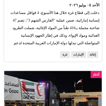
الأحد ٠٥ يوليو ٢٠٢٦
دخلت إلى قطاع غزة خلال هذا الأسبوع، 4 قوافل مساعدات
إنسانية إماراتية، ضمن عملية "الفارس الشهم 3"، تضم 47
شاحنة محملة بـ416 طناً من المواد الإغاثية، شملت الطرود
الغذائية ومواد الإيواء، وذلك في إطار الجهود الإنسانية
المتواصلة التي تبذلها دولة الإمارات العربية المتحدة لدعم
الأشقاء الفلسطينيين وتلبية احتياجاتهم الأساسية. وجرى تجهيز
إغاثة
الإمارات
غزة
القوافل وتحميلها عبر المركز اللوجستي للمساعدات الإنسانية
الإماراتية في مدينة العريش، بإشراف فريق المساعدات
الإنسانية الإماراتي، وفق منظومة عمل متكاملة تضمن سرعة
أخبار
تجهيز المساعدات وفرزها وتحريكها، بما يلبي الاحتياجات
الإنسانية المتزايدة داخل قطاع غزة، ويضمن استمرارية وصول
الدعم الإغاثي إلى مستحقيه. وتأتي هذه القوافل امتداداً للجهود
الإنسانية التي تنفذها دولة الإمارات ضمن عملية "الفارس