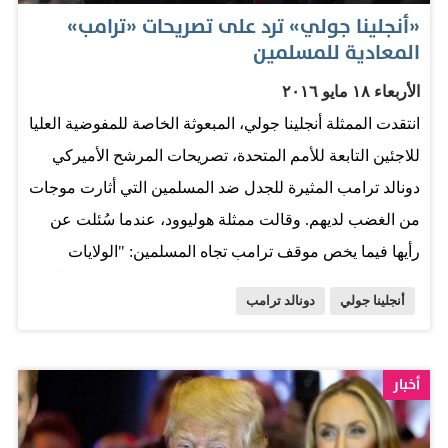
تصل قط إلى الشر» في ترامب. المصدر: الإمارات اليوم
«أنجلينا جولي» ترد على تصريحات «ترامب»
المعادية للمسلمين
الأربعاء ١٨ مايو ٢٠١٦
انتقدت الممثلة أنجلينا جولي، المبعوثة الخاصة للمفوضية العليا
للاجئين التابعة للأمم المتحدة، تصريحات المرشح الأميركي
دونالد ترامب المثيرة للجدل ضد المسلمين التي أثارت موجات
من الغضب لديهم. وقالت ممثلة هوليوود، عندما سُئلت عن
رأيها فيما يخص موقف ترامب تجاه المسلمين: "الولايات
المتحدة بُنيت على سواعد أناس من حول العالم أتوا جميعاً من
أنجلينا جولي
دونالد ترامب
أجل الحرية، خاصةً حرية الدين، ومن الصعب سماع مثل هذه
التصريحات من شخص مُصرّ على أن يكون رئيساً للولايات
المتحدة الأميركية"، وفق تقرير نشره موقع CNN الأميركي.
أخبار
وكانت جولي دعت الأسرة الدولية إلى تخطي مخاوفها وتكثيف
الجهود في مواجهة أزمة المهاجرين، وقالت: "وإلا فستعرض