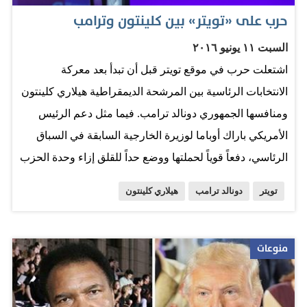
«يجب ألا يسمح لمن لهم صلات محتملة بالإرهاب الذين يمنعون
حرب على «تويتر» بين كلينتون وترامب
من ركوب طائرة بشراء بندقية». وأضاف «أعيدوا فرض
السبت ١١ يونيو ٢٠١٦
الحظر على الأسلحة الهجومية، اجعلوا استخدام الإرهابيين هذه
اشتعلت حرب في موقع تويتر قبل أن تبدأ بعد معركة
الأسلحة لقتلنا أصعب». وقال أوباما…
الانتخابات الرئاسية بين المرشحة الديمقراطية هيلاري كلينتون
ومنافسها الجمهوري دونالد ترامب. فيما مثل دعم الرئيس
الأمريكي باراك أوباما لوزيرة الخارجية السابقة في السباق
الرئاسي، دفعاً قوياً لحملتها ووضع حداً للقلق إزاء وحدة الحزب
في ختام انتخابات تمهيدية طويلة ومضنية. وبعدما تلقت تأييد
تويتر
دونالد ترامب
هيلاري كلينتون
أوباما قالت كلينتون -التي ضمنت هذا الأسبوع ترشيح الحزب
الديمقراطي لخوض انتخابات الرئاسة المقررة في الثامن من
نوفمبر/‏تشرين الثاني- إنها تتشرف بدعمه لها وإنها «مفعمة
منوعات
بالحماس ومستعدة للانطلاق.» وانتهز ترامب -الذي استخدم
«تويتر» بشكل مكثف أثناء حملته لنيل ترشيح الحزب