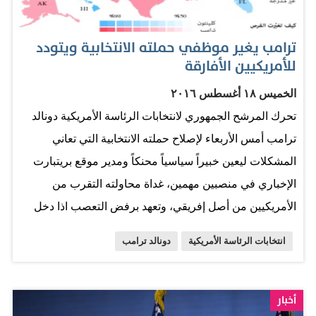
ترامب يغير موظفي حملته الانتخابية ويتودد
للأمريكيين الأفارقة
الخميس ١٨ أغسطس ٢٠١٦
تحرك المرشح الجمهوري لانتخابات الرئاسة الأمريكية دونالد
ترامب أمس الأربعاء لإصلاح حملته الانتخابية التي تعاني
المشكلات ليعين خبيراً سياسياً محنكاً ومدير موقع بريتبارت
الإخباري في منصبين مهمين، غداة محاولته التقرب من
الأمريكيين من أصل إفريقي، وتعهد برفض التعصب اذا دخل
البيت الأبيض. وقالت حملة ترامب في بيان إن قطب العقارات
انتخابات الرئاسة الأمريكية
دونالد ترامب
عين المحلل الاستراتيجي المخضرم كيليان كونواي مديراً
لحملته، وإن ستيفن بانون الرئيس التنفيذي لموقع بريتبارت
الإخباري تولى منصب الرئيس التنفيذي للحملة. ويأتي هذا
أخبار