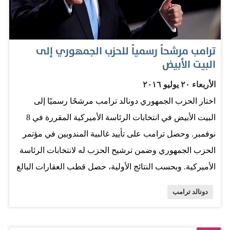
كلمته، وجه دعوة قال فيها «من فضلكم لا تمكثوا في منازلكم
في نوفمبر. قفوا وقولوا كلمتكم وصوتوا بما تمليه عليكم
ضمائركم. صوتوا (لقائمة) المرشحين من أول البطاقة
ترامب مرشحاً رسمياً للحزب الجمهوري إلى
(الانتخابية) إلى آخرها... لمن تثقون في أنه سيدافع عن حريتكم
البيت الأبيض
ويلتزم بالدستور». ورأى منتقدون أن دعوة الناس لتحكيم
الأربعاء ٢٠ يوليو ٢٠١٦
ضمائرهم هي بمثابة تصويت بسحب الثقة من ترامب. وقبل
اختار الحزب الجمهوري دونالد ترامب مرشحًا رسميًا إلى
نهاية كلمة كروز، دلف ترامب (70 عاما) إلى قاعة المؤتمر
البيت الأبيض في انتخابات الرئاسة الأميركية المقررة في 8
ليشيد بخطاب كروز لكنه خطف الأنظار وحول اهتمام
نوفمبر. وحصل ترامب على تأييد غالبية المندوبين في مؤتمر
الحاضرين عنه. وكتب ترامب على «تويتر» لاحقًا أن كروز حنث
الحزب الجمهوري وضمن ترشيح الحزب له لانتخابات الرئاسة
بوعد قطعاه معاً بتأييد…
الأميركية. وبحسب النتائج الأولية، حصل قطب العقارات البالغ
من العمر 70 عاما على دعم غالبية المندوبين (1237)، وهو
دونالد ترامب
العدد المطلوب لنيل الترشيح. وسيعلن ترامب قبول ترشيحه
رسميًا مساء الخميس مع اختتام مؤتمر الحزب، قبل أن يعود