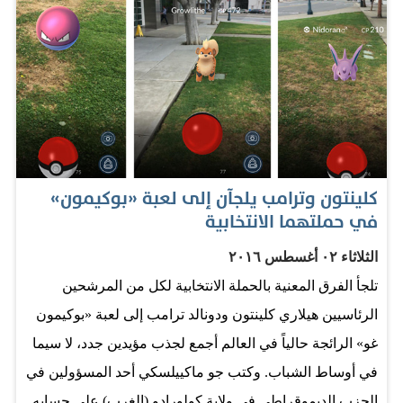
كلينتون وترامب يلجآن إلى لعبة «بوكيمون»
في حملتهما الانتخابية
الثلاثاء ٠٢ أغسطس ٢٠١٦
تلجأ الفرق المعنية بالحملة الانتخابية لكل من المرشحين
الرئاسيين هيلاري كلينتون ودونالد ترامب إلى لعبة «بوكيمون
غو» الرائجة حالياً في العالم أجمع لجذب مؤيدين جدد، لا سيما
في أوساط الشباب. وكتب جو ماكييلسكي أحد المسؤولين في
الحزب الديموقراطي في ولاية كولورادو (الغرب) على حسابه