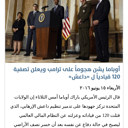
المجوهرات التي كانت لديّ فتذكرت هدية ترامب. وعندما
ألقت خبيرة المجوهرات نظرة عليها تراجعت مذهولة، وقالت
هذه ليست حقيقية، وفي أفضل حالاتها فإنها من حجارة
الزركون. وأعتقد أن هذه الحادثة تكشف شخصية الرجل»
وعندما سأل مقدم البرنامج شين، عما اذا كان ترامب سينتخب
رئيساً، قال إنه يثق بالناخبين الاميركيين. وقال: «لدي ثقة
كبيرة بأن الشعب الطيب والمحترم سيقوم بالخيار الصحيح،
وأن السيرك سيغادر المدينة قبل أن يلوث المكتب البيضاوي
أوباما يشن هجوماً على ترامب ويعلن تصفية
120 قيادياً ل «داعش»
في البيت الأبيض» المصدر: الإمارات اليوم
الأربعاء ١٥ يونيو ٢٠١٦
قال الرئيس الأمريكي باراك أوباما أمس الثلاثاء إن الولايات
المتحدة تركز جهودها على تدمير تنظيم داعش الإرهابي، الذي
قتلت 120 من قياداته وعزلته عن النظام المالي العالمي
ليصبح في حالة دفاع عن نفسه بعد أن خسر نصف الأراضي