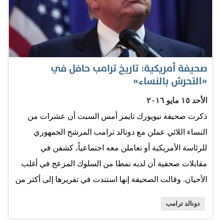
إزاء سياسات الهجرة مشيرًا إلى أنها ستقود إلى مثل تلك
المخاطر. ولم يتطرق المرشح لمصادر معلوماته فيما يتعلق
بوقوع وشيك لأي هجمات كبرى داخل الولايات المتحدة
الأميركية أو إذا كانت تستند إلى معلومات استخباراتية.
صحيفة أمريكية: تاريخ ترامب حافل في
«التحرش بالنساء»
المصدر: الإتحاد
الأحد ١٥ مايو ٢٠١٦
ذكرت صحيفة نيويورك تايمز أمس السبت أن عشرات من
النساء اللائي عملن مع دونالد ترامب المرشح الجمهوري
للرئاسة الأمريكية أو تعاملن معه اجتماعياً، كشفن في
مقابلات صحفية أن لديه نمطا من السلوك المزعج في أغلب
الأحيان. وقالت الصحيفة إنها استندت في تقريرها إلى أكثر من
50 مقابلة، ونقلت الصحيفة عن النساء روايات قلن فيها إن
دونالد ترامب
ترامب تعامل مع المرأة كأداة للجنس، وإنه أدلى بتلميحات