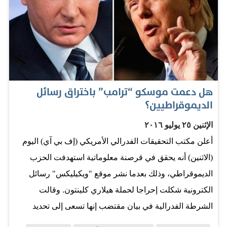
أوباما، ولاستخدامها خادم بريد إلكتروني خاصاً أثناء وجودها في
منصبها". وسعى ترامب طوال الأسبوع لوقف هذه الهتافات،
بتأكيده على أن هدفه الأساسي، هو ببساطة هزيمة كلينتون في
الانتخابات الرئاسية في الثامن من نوفمبر (تشرين الثاني)
المقبل. ولكن عندما هتف الحشد هذا الشعار في كولورادو
هل دعمت موسكو “ترامب” باختراق رسائل
سبرنجز، تغاضي ترامب أخيراً عن ذلك، وقال: "بدأت اتفق
الديموقراطيين؟
معكم بصراحة. السيد المهذب لم يعد موجوداً". وغير لهجته في
دنفر فيما بعد عندما سمع هذا الهتاف. وقال: "بأمانة أقول لكم
الإثنين ٢٥ يوليو ٢٠١٦
ما سأفعله بدلاً من ذلك هو مجرد هزيمتها في الثامن من
أعلن مكتب التحقيقات الفدرالي الأمريكي (إف بي آي) اليوم
نوفمبر في الانتخابات.ستكون في كارثة". المصدر: عكاظ
(الاثنين) أنه يحقق في قرصنة معلوماتية استهدفت الحزب
الديموقراطي، وذلك بعدما نشر موقع "ويكيليكس" رسائل
الكترونية شكلت إحراجا لحملة هيلاري كلينتون. وقالت
الشرطة الفدرالية في بيان مقتضب إنها تسعى إلى تحديد
"طبيعة وحجم" هذه القرصنة. وذكر بعض المسؤولين والخبراء