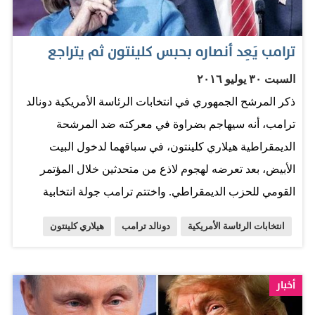
ترامب يَعِد أنصاره بحبس كلينتون ثم يتراجع
السبت ٣٠ يوليو ٢٠١٦
ذكر المرشح الجمهوري في انتخابات الرئاسة الأمريكية دونالد
ترامب، أنه سيهاجم بضراوة في معركته ضد المرشحة
الديمقراطية هيلاري كلينتون، في سباقهما لدخول البيت
الأبيض، بعد تعرضه لهجوم لاذع من متحدثين خلال المؤتمر
القومي للحزب الديمقراطي. واختتم ترامب جولة انتخابية
استمرت خمسة أيام، وشملت سبع ولايات في كولورادو، حيث
انتخابات الرئاسة الأمريكية
دونالد ترامب
هيلاري كلينتون
هتف أنصاره لخامس يوم على التوالي "احبسها" كلما ورد ذكر
اسم كلينتون. ويقول أنصار ترامب: "إن كلينتون تستحق
المحاكمة بسبب أسلوب معالجتها للسياسة الخارجية الأمريكية
أخبار
كوزيرة للخارجية، خلال فترة الحكم الأولى للرئيس باراك