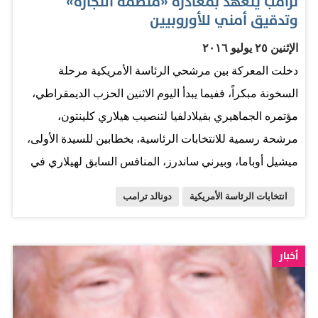
ترامب يتعهد بمغادرة «منظمة التجارة»
وتدقيق أمني للأوروبيين
الإثنين ٢٥ يوليو ٢٠١٦
دخلت المعركة بين مرشحي الرئاسة الأمريكية مرحلة
السخونة مبكراً، ففيما يبدأ اليوم الاثنين الحزب الديمقراطي،
مؤتمره الجماهيري بفيلادلفيا لتنصيب هيلاري كلينتون،
مرشحة رسمية للانتخابات الرئاسية، بخطابين للسيدة الأولى،
ميشيل أوباما، وبيرني ساندرز، المنافس السابق لهيلاري في
الانتخابات التمهيدية، يتوقع أن ترد كلينتون ونائبها المرشح
انتخابات الرئاسة الأمريكية
دونالد ترامب
لمنصب نائب الرئيس تيم كين، على اتهامات قاسية بالفساد
طالتهما من المرشح الجمهوري دونالد ترامب، وبينما يرجح أن
ترد شخصيات تتمتع بنفوذ مثل الرئيس الأسبق بيل كلينتون،
أخبار
خلال فعاليات المؤتمر الذي يستمر أربعة أيام، على ما تعهد به
المرشح الجمهوري، في مقابلة تلفزيونية بُثت، أمس الأحد،