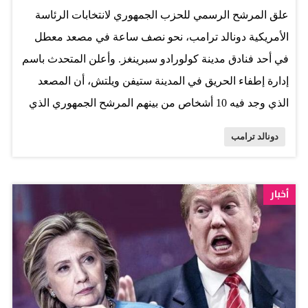
علق المرشح الرسمي للحزب الجمهوري لانتخابات الرئاسة
من الأماكن العامة بحثاً عن لاعبي «بوكيمون غو» لحثهم على
الأمريكية دونالد ترامب، نحو نصف ساعة في مصعد معطل
التسجيل في اللوائح الانتخابية خلال ممارستهم هذه اللعبة.
في أحد فنادق مدينة كولورادو سبرينغز. وأعلن المتحدث باسم
ويأمل أنصار هيلاري كلينتون جذب المزيد من الناخبين
إدارة إطفاء الحريق في المدينة ستيفن ويلتش، أن المصعد
للمشاركة في الانتخابات الرئاسية المزمع انعقادها في 8
الذي وجد فيه 10 أشخاص من بينهم المرشح الجمهوري الذي
نوفمبر، تماماً كما انتهز…
كان ينوي إلقاء كلمة أمام مناصريه، توقف بين الطابقين الأول
دونالد ترامب
والثاني، وفتح رجال الإطفاء مخرجا في سطح حجرة المصعد
تمكن المحاصرون من الخروج عبرها باستخدام سلم نقال.
وأضاف المتحدث أن هذا الحادث لم يسفر عن إصابات، وأكد
أخبار
متحدثون باسم ترامب مصداقية هذه المعلومات دون إعطاء
أية تفاصيل للحادثة. المصدر: عكاظ