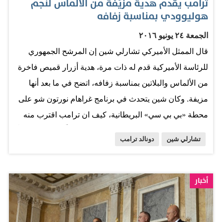
ترامب يقدم هدية مزيّفة من الألماس لنجم
سي نيوز»، في مقابل 39% لمنافسها. (رويترز) المصدر: الخليج
هوليوودي بمناسبة زفافه
الجمعة ٢٤ يونيو ٢٠١٦
قال الممثل الأميركي تشارلي شين إن المرشح الجمهوري
للرئاسة الأميركية قدم له ذات مرة، هدية أزرار قميص فاخرة
من الألماس والبلاتين بمناسبة زفافه، اتضح في ما بعد أنها
مزيفة. وكان شين يتحدث في برنامج غراهام نورتون شو على
محطة «بي بي سي» البريطانية، كيف ان ترامب اقترب منه
بينما كان في أحد المطاعم، وتم بينهما لقاء خلّف لديه انطباعاً
تشارلي شين
دونالد ترامب
سيئاً عن الرجل. وقال شين: «كنت جالساً في أحد المطاعم
مع زوجتي بروك مولر، فاقترب مني الرجل وقال إنه يرغب
في أن يقدم لي هدية بمناسبة زواجي، فخلع أزرار قميصه
أخبار
وقال لي إنها من الألماس والبلاتين وألحّ عليّ كي أقبلها»
وأضاف شين «بعد مرور ستة أشهر كنت أقوم بتقييم بعض