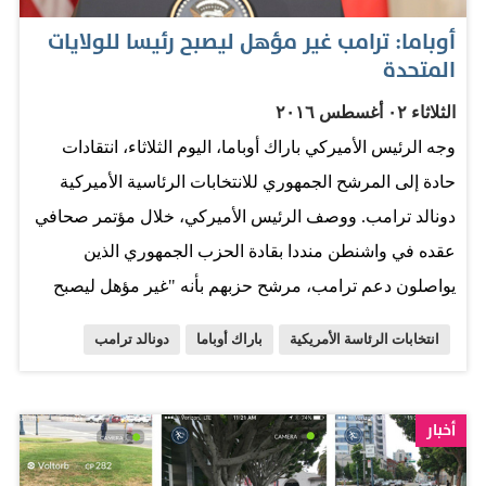
بوتين. وأضاف موريل الذي عمل 33 سنة في وكالة
أوباما: ترامب غير مؤهل ليصبح رئيسا للولايات
الاستخبارات المركزية الأمريكية، وكان مساعد مديرها قبل أن
المتحدة
يصبح مديرها بالوكالة «في عالم الاستخبارات نستطيع أن
الثلاثاء ٠٢ أغسطس ٢٠١٦
نقول إن (فلاديمير) بوتين (الرئيس الروسي) قد جند ترامب
وجه الرئيس الأميركي باراك أوباما، اليوم الثلاثاء، انتقادات
كعميل لروسيا الاتحادية من دون أن يدري الأخير». وذكر
حادة إلى المرشح الجمهوري للانتخابات الرئاسية الأميركية
موريل أن بوتين كان عميلاً سابقاً للاستخبارات الروسية، وهو
دونالد ترامب. ووصف الرئيس الأميركي، خلال مؤتمر صحافي
متخصص…
عقده في واشنطن منددا بقادة الحزب الجمهوري الذين
يواصلون دعم ترامب، مرشح حزبهم بأنه "غير مؤهل ليصبح
رئيسا". وأضاف أوباما، وهو ديمقراطي أعلن دعمه لمرشحة
انتخابات الرئاسة الأمريكية
باراك أوباما
دونالد ترامب
حزبه هيلاري كلنتون، أن الملياردير الجمهوري "غير جاهز
مطلقا" لكي يكون رئيسا، مؤكدا "قلت ذلك الأسبوع الماضي
وهو يواصل إثبات ذلك". المصدر: الإتحاد
أخبار