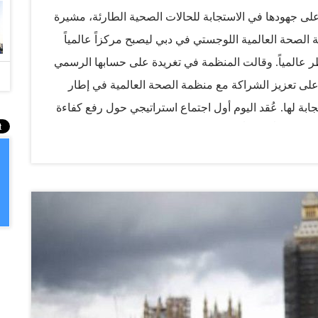
لى جهودها في الاستجابة للحالات الصحية الطارئة، مشيرة
الصحة العالمية اللوجستي في دبي ليصبح مركزاً عالمياً
 عالمياً. وقالت المنظمة في تغريدة على حسابها الرسمي
ة على تعزيز الشراكة مع منظمة الصحة العالمية في إطار
جابة لها. عُقد اليوم أول اجتماع استراتيجي حول رفع كفاءة
ح مركزاً عالمياً للطوارئ الصحية يخدم المجتمعات
دمت منذ بدء جائحة «كورونا» مئات الأطنان إلى عشرات
ي المجال الطبي، وسيّرت الدولة عشرات الرحلات الجوية حول
ية، بهدف التصدي للأزمة ومساعدة العاملين في مجال
مصدر: الاتحاد