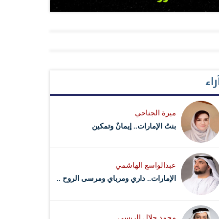
راء
ميرة الجناحي
بنتُ الإمارات.. إيمانٌ وتمكين
عبدالواسع الهاشمي
الإمارات.. داري ومرباي ومرسى الروح ..
محمد جلال الريسي