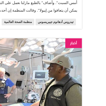
أمس السبت". وأضاف" بالطبع مازلنا نعمل على التو
وفاة مشتبه بها. كما أكدت أوغندا تسجيل تسع حالات
تيدروس أدهانوم جيبريسوس
منظمة الصحة العالمية
الجمعة. وأكد جيبريسوس أهمية مشاركة المجتمع في ا
الأحد. وقال" إذا جاء شخص إلى المنشآت الصحية ع
التعافي، لذلك الأمر الرئيسي هو التوجه إلى الم
أخبار