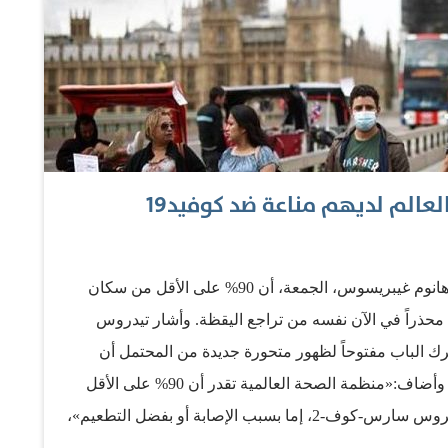
أكد المدير العام لمنظمة الصحة العالمية تيدروس أدهانوم غيبريسوس، الجمعة، أن 90% على الأقل من سكان
عالم لديهم شكل من أشكال المناعة ضد كوفيد19، محذراً في الآن نفسه من تراجع اليقظة. وأشار تيدروس
ك الباب مفتوحاً لظهور متحورة جديدة من المحتمل أن
تنتشر، وتحل محل متحورة أوميكرون السائدة حاليا. وأضاف:«منظمة الصحة العالمية تقدر أن 90% على الأقل
من سكان العالم لديهم حالياً نوع من المناعة ضد فيروس سارس-كوف-2، إما بسبب الإصابة أو بفضل التطعيم»،
ر تيدروس من إغراء التأكيد قبل الأوان على انتهاء