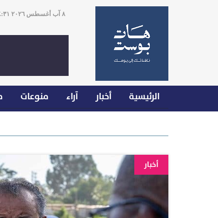
٨ آب أغسطس ٢٠٢٦ ١٤:٣١
الرئيسية
أخبار
آراء
منوعات
م
أخبار