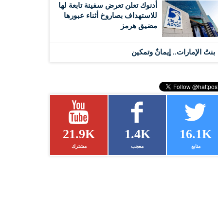
أدنوك تعلن تعرض سفينة تابعة لها
للاستهداف بصاروخ أثناء عبورها
مضيق هرمز
بنتُ الإمارات.. إيمانٌ وتمكين
21.9K
1.4K
16.1K
متابع
معجب
مشترك