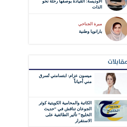
الأوديسة: القيادة بوصفها رحلة نحو
الذات
ميرة الجناحي
بارانويا وطنية
قابلات
ميسون عزام: ابتسامتي تُسرق
مني أحياناً
الكاتبة والمحامية الكويتية كوثر
الجوعان تناقش في “حديث
الخليج” تأثير الطائفية على
الاستقرار