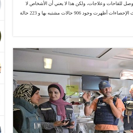
صل للقاحات وعلاجات، ولكن هذا لا يعني أن الأشخاص لا
يمكن أن يتعافوا من إيبولا". وقالت المنظمة إن أحدث الإحصاءات أظهرت وجود 906 حالات مشتبه بها و 223 حالة
 إصابة وحالة وفاة، حسبما أعلنت وزارة الصحة أمس الأول
لتصدي للتفشي خلال افتتاح مركز العلاج الجديد اليوم
ندما شعر بالأعراض، يمكن أن يحصل على الدعم ويتمكن من
نشأة في أقرب وقت ممكن والحصول على الدعم الضروري".