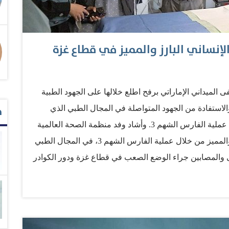
الإنساني البارز والمميز في قطاع غزة
الميداني الإماراتي برفح اطلع خلالها على الجهود الطبية
م
والاستفادة من الجهود المتواصلة في المجال الطبي الذي
تقدمه الإمارات لدعم القطاع الصحي في غزه ضمن عملية الفارس الشهم 3. وأشاد وفد منظمة الصحة العالمية
بدور دولة الإمارات العربية المتحدة الإنساني البارز والمميز من خلال عملية الفارس الشهم 3، في المجال الطبي
 والمصابين جراء الوضع الصعب في قطاع غزة ودور الكوادر
 أهالي غزة. واستعرض فريق عمل المستشفى الميداني
 دولة الإمارات لرفع المعاناة عن الأشقاء الفلسطينيين بغزة،
اعية ودعم القطاع الصحي وطرق الاستمرار في الدعم
تي شملت الاطلاع على أقسام المستشفى ومحتوياته التأكيد