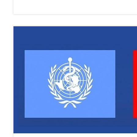
ابع، أن «الثغرات في المراقبة والاختبار والتحليل والتلقيح
يدة مثيرة للقلق يمكن أن تتسبب في وفيات كثيرة».
لعالمية قبل عام متحورة جديدة مثيرة للقلق، في أنحاء
العالم، ما يثبت أنها أكثر عدوى بكثير من سابقتها «دلتا». ووفق تيدروس، تنتشر حاليا أكثر من 500 متحورة فرعية
ت تجعلها قادرة على التغلب على الحواجز المناعية بسهولة
 مقارنة مع المتحورات السابقة. وأبلغت الدول منظمة