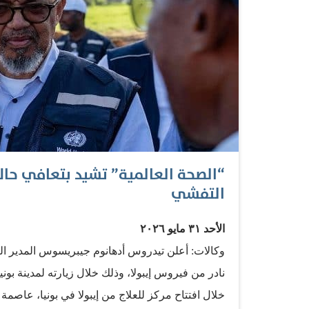
“الصحة العالمية” تشيد بتعافي حال
التفشي
الأحد ٣١ مايو ٢٠٢٦
وكالات: أعلن تيدروس أدهانوم جيبريسوس المدير ا
نادر من فيروس إيبولا، وذلك خلال زيارته لمدينة ب
خلال افتتاح مركز للعلاج من إيبولا في بونيا، عاص