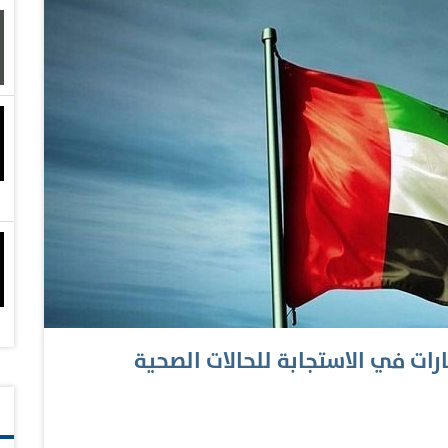
ء الجرحى والمصابين، ومواصلة المستشفى استقبال الجرحى
 غزة، بالإضافة إلى التعاون بين المستشفى ومنظمة
لمساعدات الطبية لسد النقص في القطاع الصحي. كما ناقش
ي في غزه ومساعدة مرضى السرطان من الأطفال ودعمهم
رات في الاستجابة للحالات الصحية