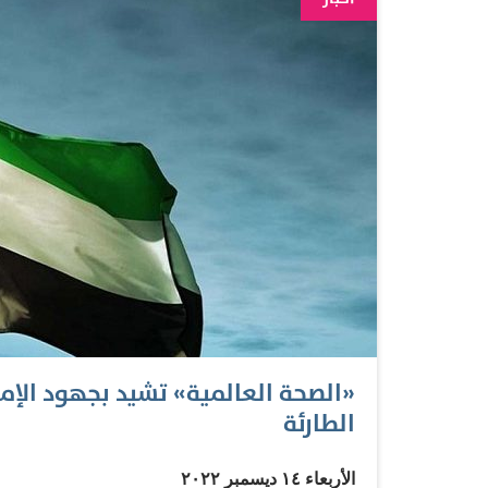
على التنسيق المشترك بين الطرفين في مجال إخلا
والمصابين وبشكل مستمر لدعم الوضع الصحي بقطاع
الصحة العالمية في العمل على استمرارية إيصال ا
الجانبان وضع آليات تنسيقية لدعم القطاع الصح
بالأدوية والمستلزمات الطبية…
«الصحة العالمية» تشيد بجهود الإما
الطارئة
الأربعاء ١٤ ديسمبر ٢٠٢٢