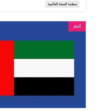
منظمة الصحة العالمية
المرحلة الناشئة للوباء، وقال: «لم نحقق ذلك بعد». وت
تستمر في توفير الظروف المثالية لظهور متحورة جد
وانتشرت المتحورة «أوميكرون» التي أعلنتها الصحة ا
أخبار
من «أوميكرون» جميعها شديدة العدوى، ولديها طفرا
أكبر، رغم أنها تسبب أشكالاً أقل خطورة من المرض،
الصحة العالمية عن إجمالي…