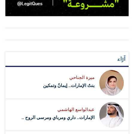
وموثوقية وبصورة مجدية اقتصادياً، وفي حدود القيود الواقعية.
وقال حسني الخفش، المدير الإقليمي لمنطقة الشرق الأوسط
وشمال أفريقيا في شركة "Positron AI"، إن الانتقال إلى
مركز دبي المالي العالمي بصفته المركز الحيوي الذي يعكس
التزامنا بالابتكار وتطوير البنية التحتية للذكاء الاصطناعي.
سيساهم تركيز ’Positron AI‘ على توفير الحلول الفعالة القابلة
آراء
للتطبيق، والهياكل القائمة على البيانات، في تعزيز المنظومة
ككل، لا سيما مع تسارع الطلب على قدرات الذكاء
ميرة الجناحي
الاصطناعي القابلة للتطوير. وأفاد بأن تأسيس المقر في مركز
بنتُ الإمارات.. إيمانٌ وتمكين
دبي المالي العالمي سيُساهم في تمكين ’Positron AI‘ من
التفاعل بشكل وثيق مع القطاع…
عبدالواسع الهاشمي
الإمارات.. داري ومرباي ومرسى الروح ..