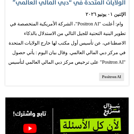
الولايات المتحدة في “دبي المالي العالمي”
الإثنين ٠١ يونيو ٢٠٢٦
وام: أعلنت "Positron AI"، الشركة الأمريكية المتخصصة في
تطوير البنية التحتية للجيل التالي من الاستدلال بالذكاء
الاصطناعي، عن تأسيس أول مكتب لها خارج الولايات المتحدة
في مركز دبي المالي العالمي. وقال بيان اليوم : يأتي حصول
"Positron AI" على ترخيص مركز دبي المالي العالمي لتأسيس
المكتب ليمثل محطة رئيسية في توسعها الإقليمي لا سيما بعد
Positron AI
جمعها أكثر من 300 مليون دولار بما في ذلك جولة تمويل من
الفئة "ب" بقيمة 230 مليون دولار وتحقيق مكانتها كشركة
مليارية. وتأتي هذه الخطوة أيضاً في وقتٍ بات فيه الاستدلال
بالذكاء الاصطناعي المحرّك الرئيسي للطلب على الحوسبة
عالمياً. ويُعرّف الاستدلال بالذكاء الاصطناعي بأنه القدرة على
نشر أنظمة الذكاء الاصطناعي وتشغيلها وتوسيع نطاقها بكفاءة