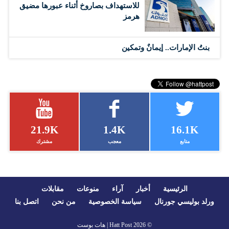
للاستهداف بصاروخ أثناء عبورها مضيق
هرمز
بنتُ الإمارات.. إيمانٌ وتمكين
21.9K
1.4K
16.1K
متابع
معجب
مشترك
الرئيسية
أخبار
آراء
منوعات
مقابلات
ورلد بوليسي جورنال
سياسة الخصوصية
من نحن
اتصل بنا
© 2026
Hatt Post | هات بوست