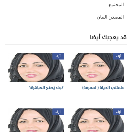
المجتمع.
المصدر: البيان
قد يعجبك أيضا
آراء
آراء
علمتني الحياة (المعرفة)
كيف يُصنع العباقرة؟
آراء
آراء