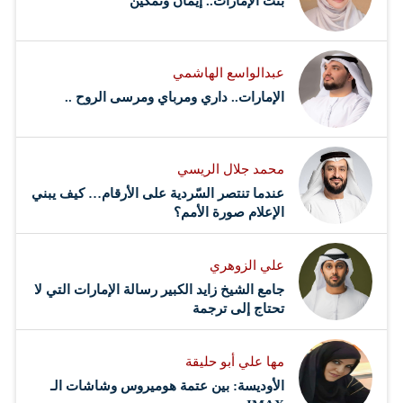
بنتُ الإمارات.. إيمانٌ وتمكين
عبدالواسع الهاشمي
الإمارات.. داري ومرباي ومرسى الروح ..
محمد جلال الريسي
عندما تنتصر السّردية على الأرقام… كيف يبني
الإعلام صورة الأمم؟
علي الزوهري
جامع الشيخ زايد الكبير رسالة الإمارات التي لا
تحتاج إلى ترجمة
مها علي أبو حليقة
الأوديسة: بين عتمة هوميروس وشاشات الـ