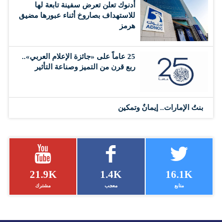
أدنوك تعلن تعرض سفينة تابعة لها
للاستهداف بصاروخ أثناء عبورها مضيق
هرمز
25 عاماً على «جائزة الإعلام العربي»..
ربع قرن من التميز وصناعة التأثير
بنتُ الإمارات.. إيمانٌ وتمكين
21.9K
1.4K
16.1K
متابع
معجب
مشترك