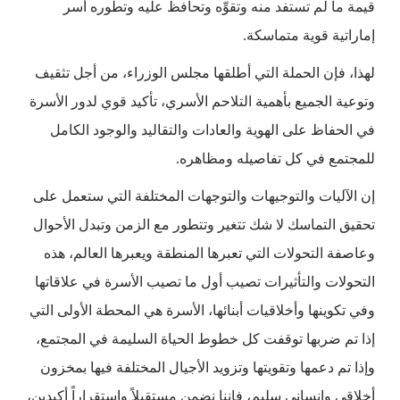
قيمة ما لم تستفد منه وتقوِّه وتحافظ عليه وتطوره أسر
إماراتية قوية متماسكة.
لهذا، فإن الحملة التي أطلقها مجلس الوزراء، من أجل تثقيف
وتوعية الجميع بأهمية التلاحم الأسري، تأكيد قوي لدور الأسرة
في الحفاظ على الهوية والعادات والتقاليد والوجود الكامل
للمجتمع في كل تفاصيله ومظاهره.
إن الآليات والتوجيهات والتوجهات المختلفة التي ستعمل على
تحقيق التماسك لا شك تتغير وتتطور مع الزمن وتبدل الأحوال
وعاصفة التحولات التي تعبرها المنطقة ويعبرها العالم، هذه
التحولات والتأثيرات تصيب أول ما تصيب الأسرة في علاقاتها
وفي تكوينها وأخلاقيات أبنائها، الأسرة هي المحطة الأولى التي
إذا تم ضربها توقفت كل خطوط الحياة السليمة في المجتمع،
وإذا تم دعمها وتقويتها وتزويد الأجيال المختلفة فيها بمخزون
أخلاقي وإنساني سليم، فإننا نضمن مستقبلاً واستقراراً أكيدين،