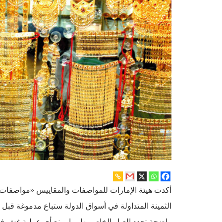
أكدت هيئة الإمارات للمواصفات والمقاييس «مواصفات»،
الثمينة المتداولة في أسواق الدولة ستباع مدموغة قبل نه
واضحة تحدد العيار الخاص بها، ما يمنع أي عملية غش في