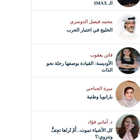
الـ IMAX
محمد فيصل الدوسري ​
‏الخليج في اختبار الحرب
فاتن يعقوب
الأوديسة: القيادة بوصفها رحلة نحو
الذات
ميرة الجناحي
بارانويا وطنية
د. أماني فؤاد
كل الأشياء تموت.. أَمْ تُراها تجِفُّ
وتنزوي!؟