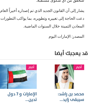
للتحقق من أي شكوى مستقبلاً.
يشار إلى أن القانون الجديد الذي تم إصداره أخيراً العا
دعت الحاجة إلى تغييره وتطويره، بما يواكب التطورات في
المعادن الثمينة خلال السنوات الماضية.
المصدر: الإمارات اليوم
قد يعجبك أيضا
أخبار
أخبار
محمد بن راشد:
الإمارات و 7 دول
سيبقى زايد…
تدين…