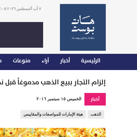
٧ آب أغسطس ٢٠٢٦ ١٢:٠٥
الرئيسية
أخبار
آراء
منوعات
م
إلزام التجار ببيع الذهب مدموغاً قبل نهاية
أخبار
الخميس ١٥ سبتمبر ٢٠١٦
الذهب
هيئة الإمارات للمواصفات والمقاييس