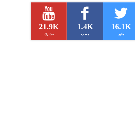
21.9K
1.4K
16.1K
متابع
معجب
مشترك