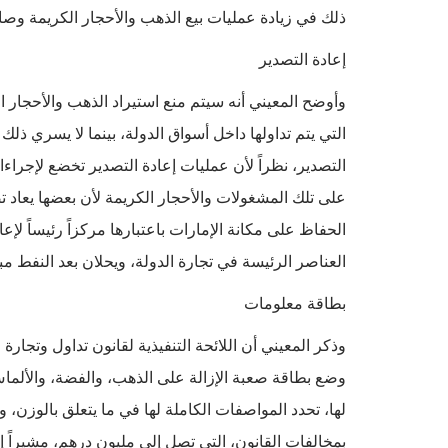
ذلك في زيادة عمليات بيع الذهب والأحجار الكريمة وصا
إعادة التصدير
وأوضح المعيني أنه سيتم منع استيراد الذهب والأحجار ال
التي يتم تداولها داخل أسواق الدولة، بينما لا يسري ذل
التصدير، نظراً لأن عمليات إعادة التصدير تخضع لإجراءا
على تلك المشغولات والأحجار الكريمة لأن بعضها يعاد ت
الحفاظ على مكانة الإمارات باعتبارها مركزاً رئيساً ل
العناصر الرئيسة في تجارة الدولة، ويحلان بعد النفط 
بطاقة معلومات
وذكر المعيني أن اللائحة التنفيذية لقانون تداول وتجا
وضع بطاقة صعبة الإزالة على الذهب، والفضة، والألماس، 
لها، تحدد المواصفات الكاملة لها في ما يتعلق بالوزن، وا
بمخالفات القانون، التي تصل إلى مليون درهم، مشيراً