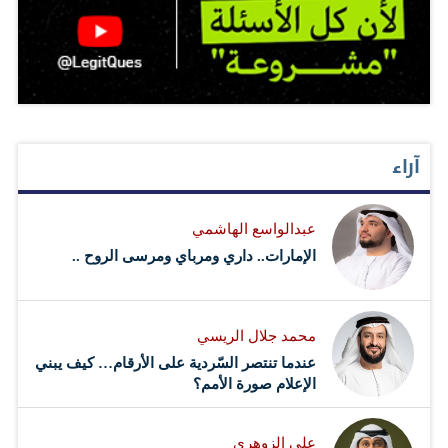
آراء
عبدالواسع الهاشمي
الإمارات.. داري ومرباي ومرسى الروح ..
محمد جلال الريسي
عندما تنتصر السّردية على الأرقام… كيف يبني
الإعلام صورة الأمم؟
علي الزوهري