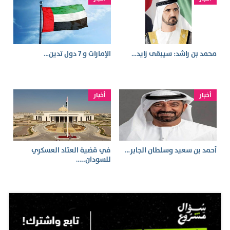
محمد بن راشد: سيبقى زايد…
الإمارات و 7 دول تدين…
أخبار
أخبار
أحمد بن سعيد وسلطان الجابر…
في قضية العتاد العسكري
للسودان..…