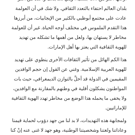
بلدان العالم احتفاء بالتعدد الثقافي. ولا شك في أن العولمة
عادت على مجتمع أبوظبي بالكثير من الإيجابيات، من أبرزها
هذا التقدم الملموس في مختلف أوجه الحياة. غير أن للعولمة
مخاطر لا يستهان بها، ولعل من أهمها ما تشكله من تهديد
للهوية الثقافية التي يعتز بها أهل الإمارات.
هذا الكم الهائل من تأثير الثقافات الأخرى ينطوي على تهديد
للهوية العربية الإسلامية. وغني عن القول إن حجم الوافدين
المقيمين في الدولة قد أخلَّ بالتوازن الديمغرافي، حيث بات
المواطنون يشكلون أقلية في وطنهم بالمقارنة مع الوافدين،
ولا يخفى ما يحمله هذا الوضع من مخاطر تهدد الهوية الثقافية
للإماراتيين.
ولمجابهة هذه التهديدات، لا بد لنا من جهد دؤوب لحماية قيمنا
وعاداتنا ولغتنا وشخصيتنا الوطنية، وهو جهد لا غنى عنه إنْ كنا