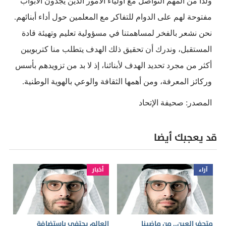
ولذا من المهم التواصل مع أولياء الأمور الذين يجدون الأبواب
مفتوحة لهم على الدوام للتفاكر مع المعلمين حول أداء أبنائهم.
نحن نشعر بالفخر لمساهمتنا في مسؤولية تعليم وتهيئة قادة
المستقبل، وندرك أن تحقيق ذلك الهدف يتطلب منا كتربويين
أكثر من مجرد تحديد الهدف لأبنائنا، إذ لا بد من تزويدهم بأسس
وركائز المعرفة، ومن أهمها الثقافة والوعي بالهوية الوطنية.
المصدر: صحيفة الإتحاد
قد يعجبك أيضا
آراء
أخبار
متحف العين.. من ماضينا
العالم يحتفي باستضافة