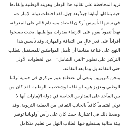
نريد المحافظة على تقاليد هذا الوطن وهويته الوطنية وإبقاءها
حية يتناقلها أبناؤنا جيلاً بعد جيل. لقد اختطت دولة الإمارات،
في سعيها لتأسيس أركان اقتصاد مستدام قائم على المعرفة،
نهجاً تنموياً يقوم على الارتقاء بقدرات مواطنيها، بحيث يصبحوا
أفراداً على قدر عالٍ من الثقافة والمهارة. وقد تأسس هذا
النهج على قناعة مفادها أن تأهيل المواطنين للمستقبل يتطلب
التركيز على تطوير “الفرد الشامل” – من الخطوات الأولى
حتى التقاعد بل وما بعد التقاعد.
ونحن كتربويين ينبغي أن نضطلع بدور مركزي في حماية تراثنا
الوطني وتعزيز هويتنا وثقافتنا وشخصيتنا الوطنية. لقد كان من
بين المآخذ على المدارس الخاصة في دولة الإمارات أنها لا
تولي اهتماماً كافياً بالجانب الثقافي من العملية التربوية. وقد
وضعنا ذلك في اعتبارنا، حيث كان على رأس أولوياتنا توفير
بيئة مثالية يستطيع فيها الطلاب النهل من تعليم متكامل