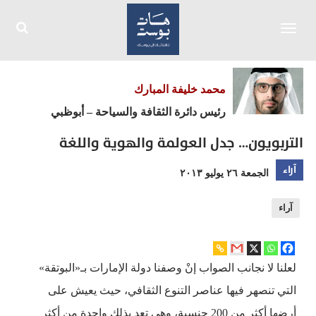
Toggle
navigation
محمد خليفة المبارك
رئيس دائرة الثقافة والسياحة – أبوظبي
التربويون… جدل العولمة والهوية واللغة
آراء
الجمعة ٢٦ يوليو ٢٠١٣
آراء
لعلنا لا نجانب الصواب إنْ وصفنا دولة الإمارات بـ«البوتقة»
التي تنصهر فيها عناصر التنوع الثقافي، حيث يعيش على
أرضها أكثر من 200 جنسية، وهي تعد بذلك واحدة من أكثر