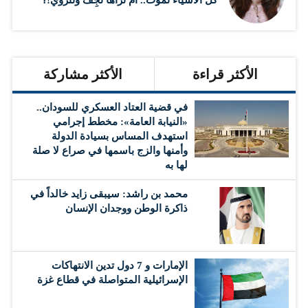
كل الأشياء تموت.. أَمْ تُراها تجِفُّ وتنزوي!؟
الأكثر قراءة
الأكثر مشاركة
في قضية العتاد العسكري للسودان..
«النيابة العامة»: مخطط إجرامي
استهدف المساس بسيادة الدولة
وأمنها والزج باسمها في صراع لا صلة
لها به
محمد بن راشد: سيبقى زايد خالداً في
ذاكرة الوطن ووجدان الإنسان
الإمارات و 7 دول تدين الانتهاكات
الإسرائيلية المتواصلة في قطاع غزة