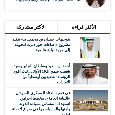
الأكثر قراءة
الأكثر مشاركة
بتوجيهات حمدان بن محمد.. بدء تنفيذ
مشروع «إضاءات خور دبي» لتحويله
إلى وجهة ليلية عالمية
أحمد بن سعيد وسلطان الجابر وسيد
شعيب ضمن الـ10 الأوائل ..ثلث أقوى
الرؤساء التنفيذيين أوسطياً من
الامارات
في قضية العتاد العسكري للسودان..
«النيابة العامة»: مخطط إجرامي
استهدف المساس بسيادة الدولة
وأمنها والزج باسمها في صراع لا صلة
لها به