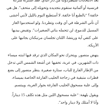
بعد الانتخابات سيطردوننا من دار الباي. فقد اشترته شركة
فرنسية أو ألمانية ستقوم بتجديده وتحويله إلى متحف”. هل هي
خائفة؟ “بالطبع أنا خائفة. لا أستطيع النوم بالليل لأنني أخشى
أن تأتي الشرطة في أي وقت وتطردنا. ولو استخدموا الغاز
المسيل للدموع، لن تتحمله بناتي الصغيرات”. وتقبض بيديها
على كتفي آية وريتشا، اللتان تجلسان مرتبكتان بجانبها على
الأريكة.
ينهض منصور. ويتحرك نحو المكان الذي ترقد فيها ابنته ميساء
ذات الشهرين، في عربة، تخفيها عن أشعة الشمس التي تدخل
من الإطار الفارغ للباب، ستارة صغيرة. ينظر منصور إلى بضع
قطرات متبقية في زجاجة الحليب الفارغة الخاصة بميساء،
وإلى علبة مسحوق الحليب الفارغة بجوار العربة، ويبتسم.
ويقول بلهفة: “علبة مسحوق اللبن مثل هذه تكلف 15 ديناراً.
وأنا لا أمتلك ولا دينار واحد”.