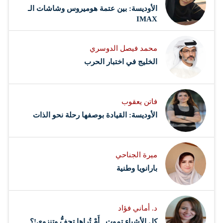
الأوديسة: بين عتمة هوميروس وشاشات الـ
IMAX
محمد فيصل الدوسري ​
‏الخليج في اختبار الحرب
فاتن يعقوب
الأوديسة: القيادة بوصفها رحلة نحو الذات
ميرة الجناحي
بارانويا وطنية
د. أماني فؤاد
كل الأشياء تموت.. أَمْ تُراها تجِفُّ وتنزوي!؟