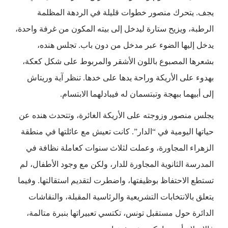
يجف. يتحرك منصور خطوات قليلة في الردهة المظلمة
الرطبة، ويزيح ستارة ليدخل إلى بيته المكون من غرفة واحدة،
يدخل إليها الضوء عبر مدخل من دون باب. تجلس هنده،
بشعرها المصبوع باللون الأشقر والمربوط على شكل كعكة،
بهدوء على الأريكة وراحة يدها على خدها. تنظر آية وريتاش
إلى أبيهما ببهجة وتبتسمان له فيبادلهما الابتسام.
يجلس منصور وزوجته على الأريكة الغائرة، وتتحدث هنده عن
حياتها اليومية في “الدار”. كانت تعيش مع عائلتها في منطقة
الزهراء المجاورة، وعملت لثلاث سنوات كعاملة نظافة في
المدرسة الثانوية المجاورة للدار، ولكن مع وجود الأطفال، لم
تستطع الاحتفاظ بوظيفتها، واضطرت لتقديم استقالتها. وفيما
يتعلق بالانتخابات التشريعية والرئاسية المقبلة، والنقاشات
الدائرة حول مستقبل تونس، تكتسي تعبيراتها بنبرة متالمة،