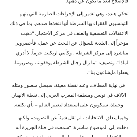
فالإصلاح أبعد ما يكون عن ذهنها.
تحكي هنده، وهي تشير إلى الإجراءات الصارمة التي يتهم
التونسيون الفقراء بها الشرطة أنها تتخذها ضدهم، بما في ذلك
الاعتقالات التعسفية والعنف في مراكز الاحتجاز. “ذهبت
مؤخراً إلى البلدية للسؤال عن البحث عن عمل، فأحضروني
مباشرة إلى مركز الشرطة ، وكأنني ارتكبت جرماً. لا أدري
لماذا”. وتضيف: “ما زال رجال الشرطة يوقفوننا، ويضربوننا.
يفعلوا مايشاءون بنا”.
في نهاية المطاف، وعند نقطة معينة، سيصل منصور ومثله
الآلاف في تونس ومنطقة المغرب العربي إلى نقطة الانهيار.
وحينئذ، سيكونون على استعداد لتغيير العالم – بأي تكلفة.
وفيما يتعلق بالانتخابات، لم تقل شيئاً عن التصويت، ولكنها
دخلت إلى الموضوع مباشرة: “سمعت في قناة الجزيرة أنه