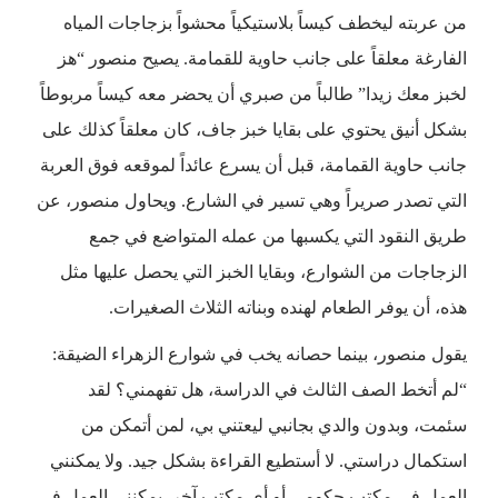
من عربته ليخطف كيساً بلاستيكياً محشواً بزجاجات المياه
الفارغة معلقاً على جانب حاوية للقمامة. يصيح منصور “هز
لخبز معك زيدا” طالباً من صبري أن يحضر معه كيساً مربوطاً
بشكل أنيق يحتوي على بقايا خبز جاف، كان معلقاً كذلك على
جانب حاوية القمامة، قبل أن يسرع عائداً لموقعه فوق العربة
التي تصدر صريراً وهي تسير في الشارع. ويحاول منصور، عن
طريق النقود التي يكسبها من عمله المتواضع في جمع
الزجاجات من الشوارع، وبقايا الخبز التي يحصل عليها مثل
هذه، أن يوفر الطعام لهنده وبناته الثلاث الصغيرات.
يقول منصور، بينما حصانه يخب في شوارع الزهراء الضيقة:
“لم أتخط الصف الثالث في الدراسة، هل تفهمني؟ لقد
سئمت، وبدون والدي بجانبي ليعتني بي، لمن أتمكن من
استكمال دراستي. لا أستطيع القراءة بشكل جيد. ولا يمكنني
العمل في مكتب حكومي أو أي مكتب آخر. يمكنني العمل في