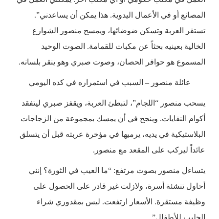
المصانع أو في الأعمال اليدوية. هذا يمكن أن يساعدني”.
تستقر العربة وتسكن ضوضائها، ويمسح منصور الشوارع
الخالية بعينيه بحثاً عن مكبات للقمامة. الصوت الوحيد
المسموع هو حوافر الحصان، وصوت صبري وهو ينقر بلسانه.
عائلة منصور – السبب في استمراره في كده اليومي
يسحب منصور “اللجام”، لتبطئ العربة، ويقفز صبري ليتفقد
أكوام النفايات. وينجح في أن يمسك بمجموعة من الزجاجات
البلاستيكية في يديه، يرميها في مؤخرة عربته قبل أن يتسلق
عائداً ليركب على المقعد مع منصور.
يتساءل منصور بصوت مرتفع: “ما العيب في الثورة؟ إنني
أحاول تنشئة أسرة، ولازلت غير قادر على الحصول على
وظيفة مستقرة. الأسعار ارتفعت. ليس بمقدوري شراء
الحليب للأطفال”.