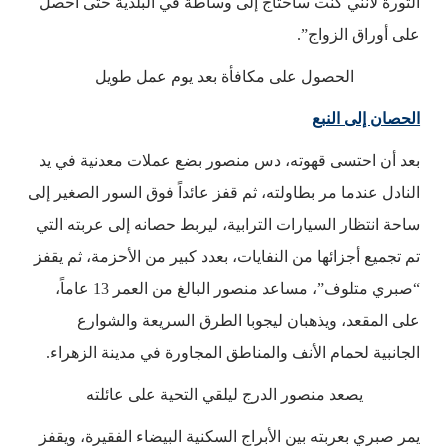
الثورة لأنني كنت سأحتاج إلى وساطة في البلدية حتى أحصل
على أوراق الزواج”.
الحصول على مكافأة بعد يوم عمل طويل
الحصان إلى النبع
بعد أن احتسى قهوته، دس منصور بضع عملات معدنية في يد
النادل عندما مر بطاولته، ثم قفز عائداً فوق السور الصغير إلى
ساحة انتظار السيارات الترابية، ليربط حصانه إلى عربته التي
تم تجميع أجزائها من النفايات، بعدد كبير من الأحزمة، ثم يقفز
“صبري متلوف”، مساعد منصور البالغ من العمر 13 عاماً،
على المقعد، ويذهبان ليجوبا الطرق السريعة والشوارع
الجانبية لحمام الأنف والمناطق المجاورة في مدينة الزهراء.
يصعد منصور الدرج ليلقي التحية على عائلته
يمر صبري بعربته بين الأبراج السكنية البيضاء الفقيرة، ويقفز