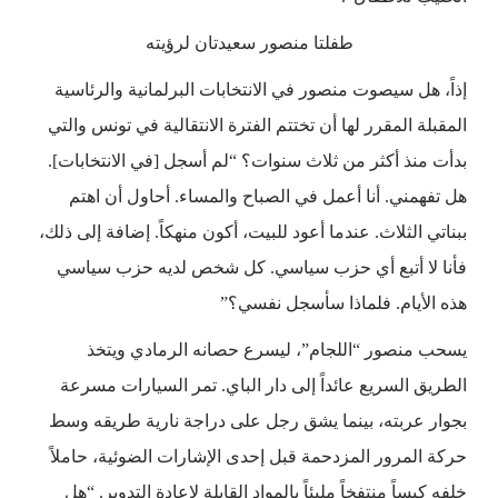
طفلتا منصور سعيدتان لرؤيته
إذاً، هل سيصوت منصور في الانتخابات البرلمانية والرئاسية
المقبلة المقرر لها أن تختتم الفترة الانتقالية في تونس والتي
بدأت منذ أكثر من ثلاث سنوات؟ “لم أسجل [في الانتخابات].
هل تفهمني. أنا أعمل في الصباح والمساء. أحاول أن اهتم
ببناتي الثلاث. عندما أعود للبيت، أكون منهكاً. إضافة إلى ذلك،
فأنا لا أتبع أي حزب سياسي. كل شخص لديه حزب سياسي
هذه الأيام. فلماذا سأسجل نفسي؟”
يسحب منصور “اللجام”، ليسرع حصانه الرمادي ويتخذ
الطريق السريع عائداً إلى دار الباي. تمر السيارات مسرعة
بجوار عربته، بينما يشق رجل على دراجة نارية طريقه وسط
حركة المرور المزدحمة قبل إحدى الإشارات الضوئية، حاملاً
خلفه كيساً منتفخاً مليئاً بالمواد القابلة لإعادة التدوير. “هل