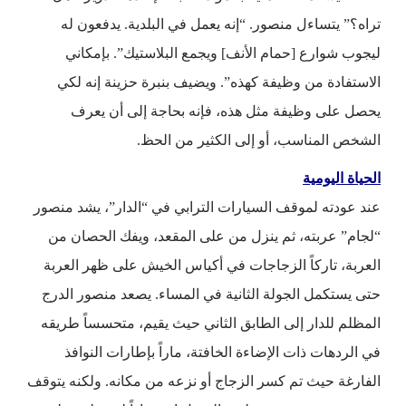
تراه؟” يتساءل منصور. “إنه يعمل في البلدية. يدفعون له
ليجوب شوارع [حمام الأنف] ويجمع البلاستيك”. بإمكاني
الاستفادة من وظيفة كهذه”. ويضيف بنبرة حزينة إنه لكي
يحصل على وظيفة مثل هذه، فإنه بحاجة إلى أن يعرف
الشخص المناسب، أو إلى الكثير من الحظ.
الحياة اليومية
عند عودته لموقف السيارات الترابي في “الدار”، يشد منصور
“لجام” عربته، ثم ينزل من على المقعد، ويفك الحصان من
العربة، تاركاً الزجاجات في أكياس الخيش على ظهر العربة
حتى يستكمل الجولة الثانية في المساء. يصعد منصور الدرج
المظلم للدار إلى الطابق الثاني حيث يقيم، متحسساً طريقه
في الردهات ذات الإضاءة الخافتة، ماراً بإطارات النوافذ
الفارغة حيث تم كسر الزجاج أو نزعه من مكانه. ولكنه يتوقف