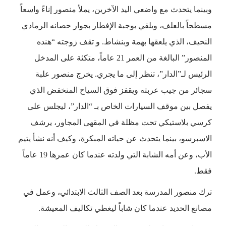
وبينما يتحدث مع واضعي اليد الآخرين، يملأ منصور إناءً واسعاً
مسطحاً بالعلف، ويلقي بوجبة الإفطار بجوار حصانه الرمادي
النحيف، الذي يلعقها بهمة وبنشاط. و تقف زوجته “هنده
المنصور” البالغة من العمر 21 عاماً، متكئة على المدخل
الرئيس لـ”الدار”، تنظر إلى ما يجري. يخرج منصور علبة
سجائر من جيب عربته ويقفز فوق السياح المنخفض الذي
يفصل بين موقف السيارات الخاص بـ “الدار”، ليجلس على
كرسي بلاستيكي تحت مظلة في المقهى المجاور، يرشف
الاسبرسو، بينما يتحدث عن حياته المبكرة، وكيف أنه نشأ يتيم
الأب، وعن أمه الشابة التي ولدته عندما كان عمرها 19 عاماً
فقط.
ترك منصور المدرسة بعد الصف الثالث الابتدائي، وعمل في
مصانع الحديد عندما كان شاباً ليغطي تكاليف المعيشة.