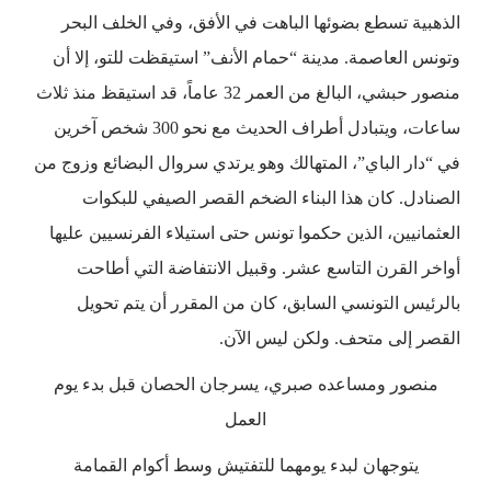
الذهبية تسطع بضوئها الباهت في الأفق، وفي الخلف البحر
وتونس العاصمة. مدينة “حمام الأنف” استيقظت للتو، إلا أن
منصور حبشي، البالغ من العمر 32 عاماً، قد استيقظ منذ ثلاث
ساعات، ويتبادل أطراف الحديث مع نحو 300 شخص آخرين
في “دار الباي”، المتهالك وهو يرتدي سروال البضائع وزوج من
الصنادل. كان هذا البناء الضخم القصر الصيفي للبكوات
العثمانيين، الذين حكموا تونس حتى استيلاء الفرنسيين عليها
أواخر القرن التاسع عشر. وقبيل الانتفاضة التي أطاحت
بالرئيس التونسي السابق، كان من المقرر أن يتم تحويل
القصر إلى متحف. ولكن ليس الآن.
منصور ومساعده صبري، يسرجان الحصان قبل بدء يوم
العمل
يتوجهان لبدء يومهما للتفتيش وسط أكوام القمامة