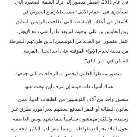
في عام 2011، اضطر منصور إلى ترك الشقة الصغيرة التي
استأجرها في “حمام الأنف” بسبب الارتفاع الجنوني في
الأسعار في أعقاب الانتفاصة التي أطاحت بالرئيس السابق
زين العابدين بن على. وحيث لم يعد قادراً على دفع الإيجار،
انتقل منصور، مع العديد من التونسيين الذين طردتهم الشرطة
من مدينة لخيام الإيواء المؤقتة على أحد الجبال القريبة،
للسكن في “دار الباي”.
منصور منتظراً العامل ليحضر له الزجاحات التي جمعها.
هناك أشياء ذات قيمة إن عرف أين تبحث عنها
منصور واحد من آلاف التونسيين من الطبقات الدنيا، ممن
يعانون البطالة أو الفقر المدقع. بعضهم يدبر أموره بطرق غير
رسمية، والكثير مهمشون سياسياً بينما تشهد تونس العاصمة
تحول البلاد نحو الديمقراطية. وبينما ليس لديه الكثير ليخسره،