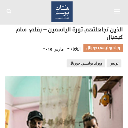
Toggle
navigation
الذين تجاهلتهم ثورة الياسمين – بقلم: سام
كيمبال
ورلد بوليسي جورنال
الثلاثاء ٠٣ مارس ٢٠١٥
تونس
وورلد بوليسي جورنال