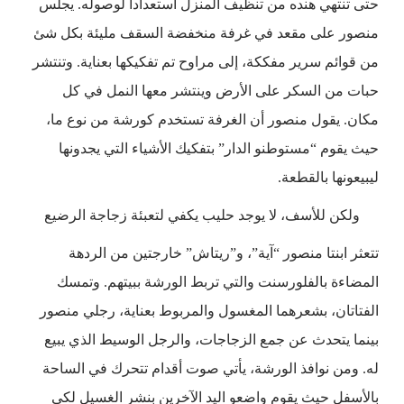
حتى تنتهي هنده من تنظيف المنزل استعداداً لوصوله. يجلس
منصور على مقعد في غرفة منخفضة السقف مليئة بكل شئ
من قوائم سرير مفككة، إلى مراوح تم تفكيكها بعناية. وتنتشر
حبات من السكر على الأرض وينتشر معها النمل في كل
مكان. يقول منصور أن الغرفة تستخدم كورشة من نوع ما،
حيث يقوم “مستوطنو الدار” بتفكيك الأشياء التي يجدونها
ليبيعونها بالقطعة.
ولكن للأسف، لا يوجد حليب يكفي لتعبئة زجاجة الرضيع
تتعثر ابنتا منصور “آية”، و”ريتاش” خارجتين من الردهة
المضاءة بالفلورسنت والتي تربط الورشة ببيتهم. وتمسك
الفتاتان، بشعرهما المغسول والمربوط بعناية، رجلي منصور
بينما يتحدث عن جمع الزجاجات، والرجل الوسيط الذي يبيع
له. ومن نوافذ الورشة، يأتي صوت أقدام تتحرك في الساحة
بالأسفل حيث يقوم واضعو اليد الآخرين بنشر الغسيل لكي