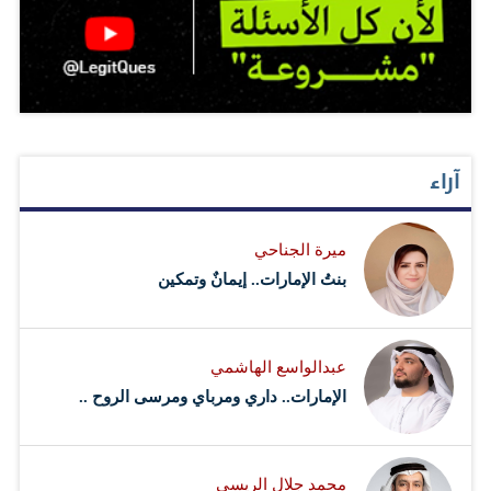
آراء
ميرة الجناحي
بنتُ الإمارات.. إيمانٌ وتمكين
عبدالواسع الهاشمي
الإمارات.. داري ومرباي ومرسى الروح ..
محمد جلال الريسي