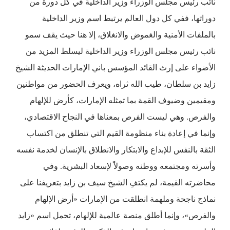
نائب رئيس مجلس الوزراء وزير الداخلية في كل دورة من
دوراتها، ففي كل دول العالم يرتبط اسم وزير الداخلية
بالملفات الأمنية والغموض والانغلاق، إلا هنا حيث يقف سمو
نائب رئيس مجلس الوزراء وزير الداخلية ليسلط المزيد من
الأضواء على إرث القائد المؤسس باني الإمارات الحديثة الشيخ
زايد بن سلطان، طيب الله ثراه، ويعرف الحضور من مواطنين
ومقيمين وضيوف القمة بما تمثله الإمارات، كأرض للإلهام
والفرص. وهي ليست الفرص بمعناها في النجاح الاقتصادي،
وإنما في إعادة بناء منظومة القيم التي تنطلق من اكتساب
الثقة بالنفس للإبداع والابتكار والانطلاق بالإنسان لخدمة نفسه
وأسرته ومجتمعه ووطنه وصولاً لإسعاد البشرية. وفي
محاضرته القيمة، لم يكتفِ الشيخ سيف بن زايد بتعريفنا على
نماذج ناجحة وملهمة انطلقت من الإمارات «أرض الإلهام
والفرص»، وإنما أطلق منصة عالمية للإلهام، تحمل اسم «زايد