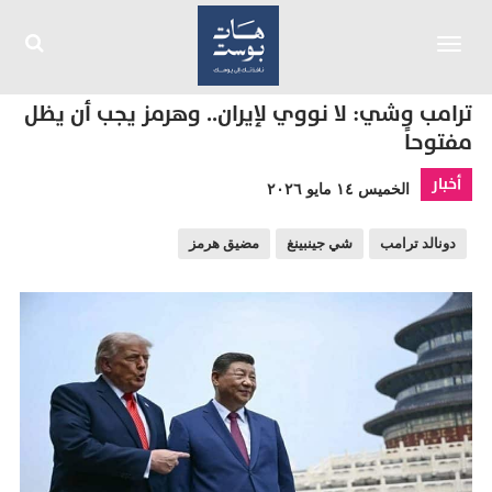
Toggle
navigation
ترامب وشي: لا نووي لإيران.. وهرمز يجب أن يظل
مفتوحاً
أخبار
الخميس ١٤ مايو ٢٠٢٦
دونالد ترامب
شي جينبينغ
مضيق هرمز