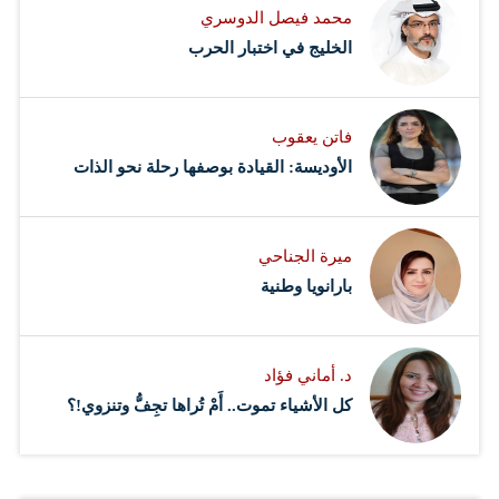
محمد فيصل الدوسري ​
‏الخليج في اختبار الحرب
فاتن يعقوب
الأوديسة: القيادة بوصفها رحلة نحو الذات
ميرة الجناحي
بارانويا وطنية
د. أماني فؤاد
كل الأشياء تموت.. أَمْ تُراها تجِفُّ وتنزوي!؟