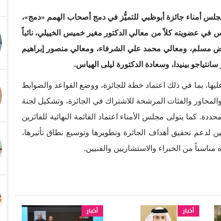
جلس أمناء جائزة أبوظبي للتميُّز في دمج أصحاب الهمم «دمج»،
 في عضويته كلاً من معالي الدكتور مغير خميس الخييلي، نائباً
 مسلم، ومعالي محمد علي الشرفاء، ومعالي منصور إبراهيم
انتياجو بينيدا، وسعادة الدكتورة ليلى الهياس.
ليها، بما في ذلك اعتماد خطة للجائزة، ووضع القواعد والضوابط
ئز والمحاور والفئات المرشحة للاشتراك في الجائزة، وتشكيل لجنة
ددة. كما يتولى مجلس الأمناء اعتماد القائمة النهائية للفائزين
يين لدعم تحقيق أهداف الجائزة وتطويرها وتوسيع نطاق تأثيرها،
ناسباً من الخبراء والاستشاريين والفنيين.
أخبار
أخبار