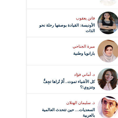
فاتن يعقوب
الأوديسة: القيادة بوصفها رحلة نحو
الذات
ميرة الجناحي
بارانويا وطنية
د. أماني فؤاد
كل الأشياء تموت.. أَمْ تُراها تجِفُّ
وتنزوي!؟
د. سليمان الهتلان
السعديات… حين تتحدث العالمية
بالعربية