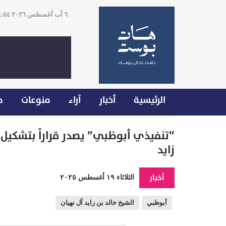
٦ آب أغسطس ٢٠٢٦ ٠٤:٥٤
الرئيسية
أخبار
آراء
منوعات
م
“تنفيذي أبوظبي” يصدر قراراً بتشكيل 
زايد
أخبار
الثلاثاء ١٩ أغسطس ٢٠٢٥
أبوظبي
الشيخ خالد بن زايد آل نهيان