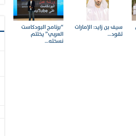
سيف بن زايد: الإمارات
“برنامج البودكاست
تقود…
العربي” يختتم
نسخته…