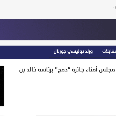
قابلات
ورلد بوليسي جورنال
مجلس أمناء جائزة “دمج” برئاسة خالد بن