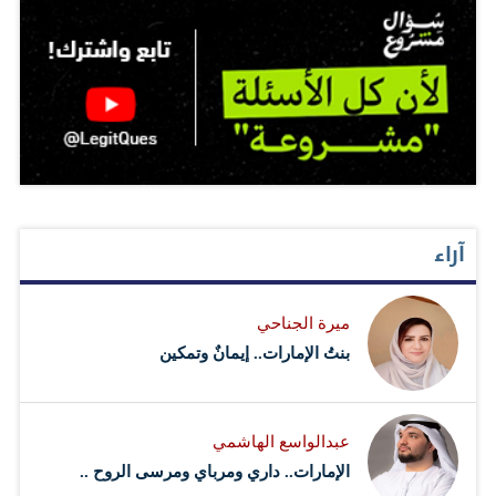
آراء
ميرة الجناحي
بنتُ الإمارات.. إيمانٌ وتمكين
عبدالواسع الهاشمي
الإمارات.. داري ومرباي ومرسى الروح ..