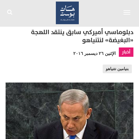
Toggle
navigation
دبلوماسي أميركي سابق ينتقد اللهجة
«البغيضة» لنتنياهو
أخبار
الإثنين ٢٦ ديسمبر ٢٠١٦
بنيامين نتنياهو