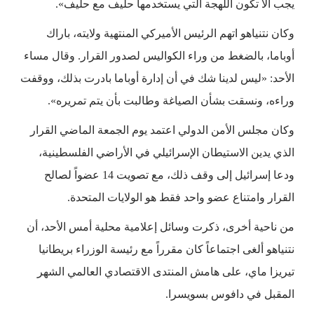
يجب ألا تكون اللهجة التي يستخدمها حليف مع حليف».
وكان نتنياهو اتهم الرئيس الأميركي المنتهية ولايته، باراك
أوباما، بالضغط من وراء الكواليس لصدور القرار. وقال مساء
الأحد: «ليس لدينا شك في أن إدارة أوباما بادرت بذلك، ووقفت
وراءه، ونسقت بشأن الصياغة وطالبت بأن يتم تمريره».
وكان مجلس الأمن الدولي اعتمد يوم الجمعة الماضي القرار
الذي يدين الاستيطان الإسرائيلي في الأراضي الفلسطينية،
ودعا إسرائيل إلى وقف ذلك، مع تصويت 14 عضواً لصالح
القرار وامتناع عضو واحد فقط هو الولايات المتحدة.
من ناحية أخرى، ذكرت وسائل إعلامية محلية أمس الأحد، أن
نتنياهو ألغى اجتماعاً كان مقرراً مع رئيسة الوزراء بريطانيا
تيريزا ماي، على هامش المنتدى الاقتصادي العالمي الشهر
المقبل في دافوس بسويسرا.