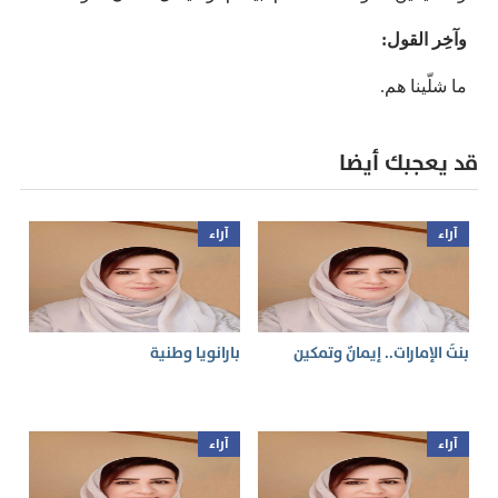
وآخِر القول:
ما شلّينا هم.
قد يعجبك أيضا
آراء
آراء
بنتُ الإمارات.. إيمانٌ وتمكين
بارانويا وطنية
آراء
آراء