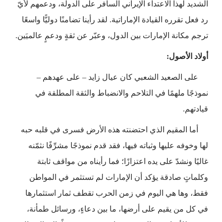
الشديد لهذا الاعتداء الإيراني السافر على الدولة، ودعمهم لأيّ
رد فعل تقرره القيادة الإماراتية. لقد رأينا تضامنًا دوليًّا واسعًا
ترجم مكانة الإمارات بين الدول، وعبّر عن ثقةٍ ودعمٍ عالميَين.
أولاد الأصول:
على الصعيد الشعبي كان عيال زايد – على عهدهم –
نموذجًا ملهمًا في التلاحم والانضباط والثقة المطلقة في
قيادتهم.
أما المقيم الذي احتضنته هذه الأرض فسرى في قلبه حبه
لها وخوفه عليها وثباته فيها، فقد قدم نموذجًا مشرِّفًا نثمّنه
غاليًا ونشدّ على يده اعتزازًا؛ فما رأيناه من مواقف ثابتة
وكلماتٍ صادقة يؤكد أن الإمارات لم تستثمر في المواطن
فقط، وها هي اليوم في زمن الحرب تقطف ثمار استثمارها
في كل من يقيم على أرضها، ما بين دعاءٍ، ورسائل طمأنة،