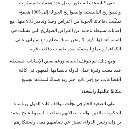
حتى كتابة هذه السطور وصل عدد هجمات المسيّرات
والصواريخ الباليستية والصواريخ الجوالة إلى 1006 هجمةٍ،
تمكّنت دفاعاتنا الجوية من اعتراض وصدّ وتدمير 935 منها، مع
إصابات بسيطة ناجمة عن اعتراض الصواريخ التي فشلت في
إصابة أهدافها، كيف لا ونحن نمتلك نظام ردعٍ إماراتي عالي
الكفاءة! وسماؤنا محميّة بعدة طبقات دفاعية قوية!
ومع ذلك، لم تتوقف الحياة، ورغم بعض الإصابات البسيطة،
فقد مضت وتيرة عمل الدولة بانتظامها المعهود في كافة
القطاعات، مع إجراءاتٍ احترازيةٍ ضمانًا لسلامة الجميع.
مكانةٌ عالميةٌ راسخة:
على الصعيد الخارجي تجلّت مواقف قادة الدول ورؤساء
الحكومات الذين توالت اتصالاتهم بصاحب السمو الشيخ محمد
بن زايد رئيس الدولة، تعبيرًا عن تضامنهم معه، واستنكارهم