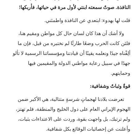
النافذة. صوتٌ سمعته ابنتي لأول مرة في حياتها، فأربكها!
قلت لها بهدوء: ابتعدي عن النافذة واطمئني.
ولا أشك أن هذا كان لسان حال كل مواطن ومقيم هنا،
فلئن كانت الحرب وضعًا طارئًا لم نختبره من قبل، فإن ما
ألِفْناه جيدًا ونعلمه يقينًا أن قيادتنا ومؤسساتنا الرسمية لا تألو
جهدًا في سبيل رعاية مواطني الدولة والمقيمين فيها
وحمايتهم.
قوةٌ وثباتٌ وشفافية:
تعرضت بلادنا لهجماتٍ شرسةٍ متتالية، هي الأكبر ضمن
الهجوم الإيراني العام على دول الخليج والمنطقة، فلم تهتز،
ولم ترتبك، بل واجهت بقوة، وردت على الاعتداءات بثبات،
وأعلنت عن إحصائيات الوقائع بكل شفافية.