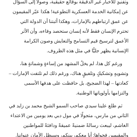
وتفنيدٍ للأخبار غير الدقيقة بوقائع حقيقية، وصولًا إلى السؤال
عن إمكانية الخدمة العسكرية التطوعية! هكذا عبّر المقيمون
عن عمق ارتباطهم بالإمارات، وهكذا أثبتنا أن الدولة التي
تحترم الإنسان فقط لأنه إنسان ستحصد وفاءه، وأن الأثر
الأعمق لترسيخ قيم التسامح والتعايش وصون الكرامة
الإنسانية يظهر جليًّا في مثل هذه الظروف.
ورغم كل هذا، لم يخلُ المشهد من إساءةٍ وشماتةٍ هنا،
وتشويهٍ وتشكيكٍ وتلفيقٍ هناك، ورغم ذلك لم تلتفت الإمارات –
كعادتها – لهذا الضجيج، بل حافظت على هدفها الأسمى
والتزامها بأولوياتها الوطنية.
ثم طلع علينا سيدي صاحب السمو الشيخ محمد بن زايد في
الثاني من مارس، متجولًا في مول دبي بعد يومين من الاعتداء
الغاشم، ليبعث رسالةً ضمنيةً عميقةً ودافئةً للمواطنين
والمقيمين فحواها: أنا معكم، بينكم، وسيظل الأمان عنواننا.