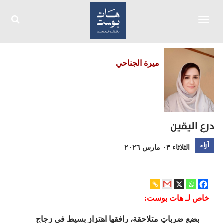
Toggle
navigation
ميرة الجناحي
درع اليقين
آراء
الثلاثاء ٠٣ مارس ٢٠٢٦
خاص لـ هات بوست:
بضع ضرباتٍ متلاحقة، رافقها اهتزاز بسيط في زجاج