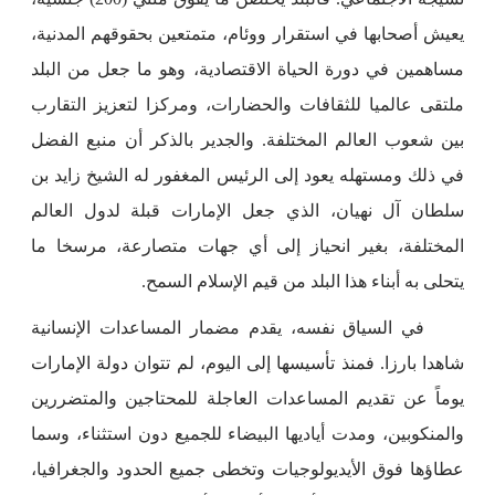
يعيش أصحابها في استقرار ووئام، متمتعين بحقوقهم المدنية،
مساهمين في دورة الحياة الاقتصادية، وهو ما جعل من البلد
ملتقى عالميا للثقافات والحضارات، ومركزا لتعزيز التقارب
بين شعوب العالم المختلفة. والجدير بالذكر أن منبع الفضل
في ذلك ومستهله يعود إلى الرئيس المغفور له الشيخ زايد بن
سلطان آل نهيان، الذي جعل الإمارات قبلة لدول العالم
المختلفة، بغير انحياز إلى أي جهات متصارعة، مرسخا ما
يتحلى به أبناء هذا البلد من قيم الإسلام السمح.
في السياق نفسه، يقدم مضمار المساعدات الإنسانية
شاهدا بارزا. فمنذ تأسيسها إلى اليوم، لم تتوان دولة الإمارات
يوماً عن تقديم المساعدات العاجلة للمحتاجين والمتضررين
والمنكوبين، ومدت أياديها البيضاء للجميع دون استثناء، وسما
عطاؤها فوق الأيديولوجيات وتخطى جميع الحدود والجغرافيا،