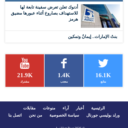
أدنوك تعلن تعرض سفينة تابعة لها
للاستهداف بصاروخ أثناء عبورها مضيق
هرمز
بنتُ الإمارات.. إيمانٌ وتمكين
21.9K
1.4K
16.1K
متابع
معجب
مشترك
الرئيسية
أخبار
آراء
منوعات
مقابلات
ورلد بوليسي جورنال
سياسة الخصوصية
من نحن
اتصل بنا