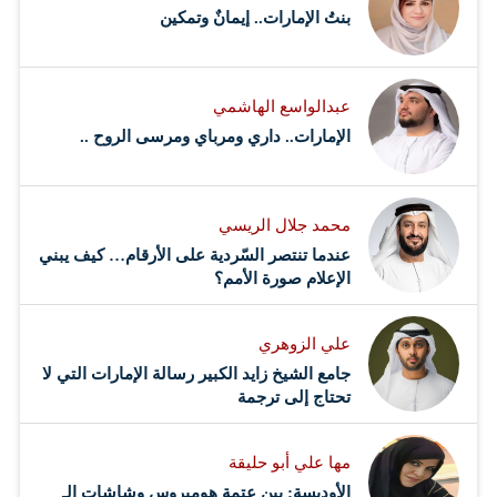
بنتُ الإمارات.. إيمانٌ وتمكين
عبدالواسع الهاشمي
الإمارات.. داري ومرباي ومرسى الروح ..
محمد جلال الريسي
عندما تنتصر السّردية على الأرقام… كيف يبني
الإعلام صورة الأمم؟
علي الزوهري
جامع الشيخ زايد الكبير رسالة الإمارات التي لا
تحتاج إلى ترجمة
مها علي أبو حليقة
الأوديسة: بين عتمة هوميروس وشاشات الـ