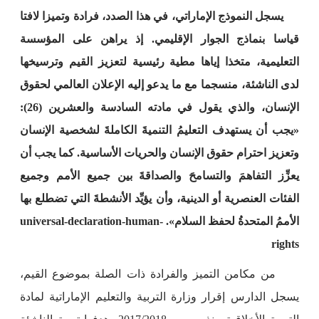
يسجل النموذج الإماراتي، في هذا الصدد، فرادة وتميزا لافتا
قياسا بنماذج الجوار الإقليمي. إذ يراهن على المؤسسة
التعليمية، متخذا إياها مطية رئيسية لتعزيز القيم وترسيخها
لدى الناشئة، منسجما مع ما يدعو إليه الإعلان العالمي لحقوق
الإنسان، والذي يقول في مادته السادسة والعشرين (26):
«يجب أن يستهدف التعليمُ التنميةَ الكاملةَ لشخصية الإنسان
وتعزيز احترام حقوق الإنسان والحريات الأساسية. كما يجب أن
يعزِّز التفاهمَ والتسامحَ والصداقةَ بين جميع الأمم وجميع
الفئات العنصرية أو الدينية، وأن يؤيِّد الأنشطةَ التي تضطلع بها
الأممُ المتحدةُ لحفظ السلام». universal-declaration-human-
rights
من مكامن التميز والفرادة ذات الصلة بموضوع القيم،
يسجل الدارس إقرار وزارة التربية والتعليم الإماراتية لمادة