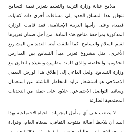
ملامح عناية وزارة التربية والتعليم بتعزيز قيمة التسامح
تتجاوز هذا المساق الجديد إلى مساقات أخرى ذات كفايات
قيمية، وعلى رأسها التربية الإسلامية، فقد قامت الوزارة
المذكورة بمراجعة مناهج هذه المادة، من أجل ضمان تعزيزها
لقيم السلام والتسامح. كما أطلقت أيضا العديد من المشاريع
الأخرى، مثل مشروع تعزيز مبدأ التسامح بين المدارس
الحكومية والخاصة، والذي قامت بتطويره وتنفيذه بالتعاون مع
وزارة التسامح. ولعل الداعي إلى إطلاق هذا الورش القيمي
الإصلاحي هو استشعار تزايد المخاطر الناشئة عن استعمال
وسائط التواصل الاجتماعي، علاوة على جملة من التحديات
المجتمعية الطارئة.
لا يصعب على أي متأمل لمجريات الحياة الاجتماعية بهذا
البلد أن يلاحظ أصالة منتوجه الثقافي، بمعناه العام، وفرادة
نسيجه الاجتماعي. فالبلد يحتضن ما يفوق مئتي (200) جنسية،