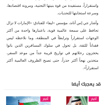
واستقراراً، مستفيدة من قوة بنيتها التحتية، ومرونة اقتصادها،
وسرعة استجابتها للتحديات.
وأشار جي إس أناند، مؤسس «ليفا» للفنادق: «الإمارات لا تزال
تحافظ على سمعة عالمية قوية، باعتبارها واحدة من أكثر
الوجهات استقراراً وترابطاً في المنطقة، وما نلاحظه ليس
فقداناً للثقة، بل تحول في سلوك المسافرين الذين باتوا
يحجزون رحلاتهم في تواريخ قريبة جداً من موعد السفر،
متخذين نهجاً أكثر حذراً، حتى تصبح الظروف العالمية أكثر
استقراراً».
قد يعجبك أيضا
أخبار
أخبار