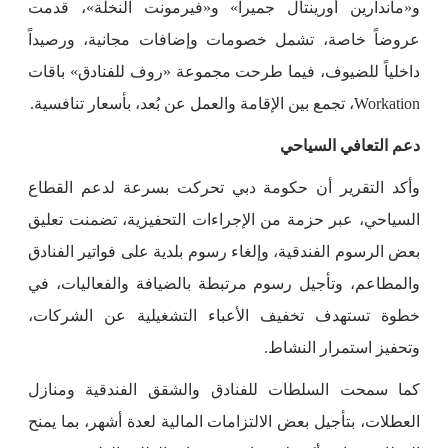
و«ماندارين أورينتال جميرا» و«فيرمونت النخلة»، قدمت
عروضاً خاصة، تشمل خصومات وإضافات مجانية، ورصيداً
داخلياً للضيوف، فيما طرحت مجموعة «روف للفنادق» باقات
Workation، تجمع بين الإقامة والعمل عن بُعد، بأسعار تنافسية.
دعم التعافي السياحي
وأكد التقرير أن حكومة دبي تحركت بسرعة لدعم القطاع
السياحي، عبر حزمة من الإجراءات التحفيزية، تضمنت تعليق
بعض الرسوم الفندقية، وإلغاء رسوم بلدية على فواتير الفنادق
والمطاعم، وتأجيل رسوم مرتبطة بالضيافة والفعاليات، في
خطوة تستهدف تخفيف الأعباء التشغيلية عن الشركات،
وتحفيز استمرار النشاط.
كما سمحت السلطات للفنادق والشقق الفندقية ومنازل
العطلات، بتأجيل بعض الالتزامات المالية لعدة أشهر، بما يمنح