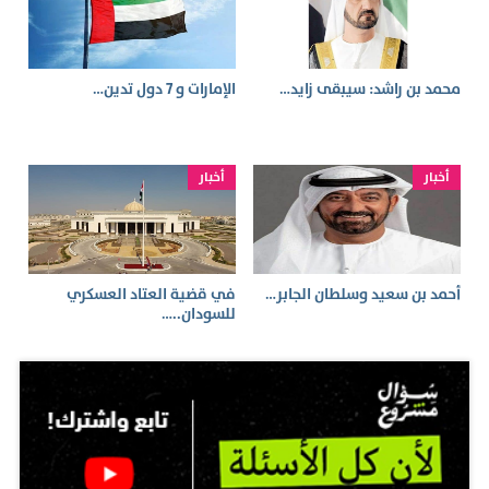
محمد بن راشد: سيبقى زايد…
الإمارات و 7 دول تدين…
أخبار
أخبار
أحمد بن سعيد وسلطان الجابر…
في قضية العتاد العسكري
للسودان..…