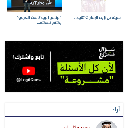
سيف بن زايد: الإمارات تقود…
“برنامج البودكاست العربي”
يختتم نسخته…
آراء
محمد جلال الريسي