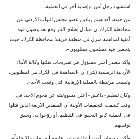
استشهاد رجل أمن، وإصابة آخر في العملية.
من جهته، أكد هيثم زيادين عضو مجلس النواب الأردني عن
محافظة الكرك أن «تبادل إطلاق النار وقع بعد وصول قوة
أمنية لمداهمة منزل في منطقة قريفلا بمحافظة الكرك، حيث
يتحصن فيه مسلحون مطلوبون».
وأكد مصدر أمني مسؤول في تصريحات نقلتها وكالة الأنباء
الأردنية الرسمية (بترا) أن «المداهمة في الكرك هي لمطلوبين،
وليست مرتبطة بالعملية الإرهابية التي وقعت الأحد».
وكان تنظيم «داعش» أعلن مسؤوليته عن هجوم الأحد، في
وقت كشفت التحقيقات الأولية أن المنفذين الأربعة الذين قتلوا
في العملية كانوا التحقوا في التنظيم، أو روّجوا له، وسبق
توقيفهم.
وأكدت مصادر أمنية أن الشقيقين عاصم أبو رمان «31 عاماً»،