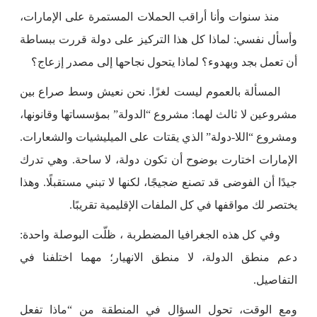
منذ سنوات وأنا أراقب الحملات المستمرة على الإمارات،
وأسأل نفسي: لماذا كل هذا التركيز على دولة قررت ببساطة
أن تعمل بجد وبهدوء؟ لماذا يتحول نجاحها إلى مصدر إزعاج؟
المسألة بالعموم ليست لغزًا. نحن نعيش وسط صراع بين
مشروعين لا ثالث لهما: مشروع “الدولة” بمؤسساتها وقانونها،
ومشروع “اللا-دولة” الذي يقتات على الميليشيات والشعارات.
الإمارات اختارت بوضوح أن تكون دولة، لا ساحة. وهي تدرك
جيدًا أن الفوضى قد تصنع ضجيجًا، لكنها لا تبني مستقبلًا. وهذا
يختصر لك مواقفها في كل الملفات الإقليمية تقريبًا.
وفي كل هذه الجغرافيا المضطربة ، ظلّت البوصلة واحدة:
دعم منطق الدولة، لا منطق الانهيار؛ مهما اختلفنا في
التفاصيل.
ومع الوقت، تحول السؤال في المنطقة من “ماذا تفعل