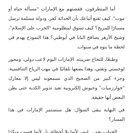
أما المتطرفون، فقصتهم مع الإمارات “مسألة حياة أو
موت”. كيف تقنع أتباعك بأن الحداثة كفر، ودولة مسلمة ترسل
مسبارًا للمريخ؟ كيف تسوق لمظلومية “الحرب على الإسلام”،
وشيخ الأزهر يصافح البابا في أبوظبي؟ هذا النموذج يهدم في
لحظة ما بنوه في سنوات.
وطبعًا، للنجاح ضريبته. الإمارات اليوم لاعب دولي، ومحور
لوجستي وتقني، وهذا يضعها تلقائيًا في مهب الرياح التنافسية.
وجزء كبير من الضجيج الذي تسمعونه ليس إلا معارك
“خوارزميات” وجيوش إلكترونية تعيد تدوير الكذبة حتى يظن
البعض أنها حقيقة.
في النهاية يبقى السؤال: هل ستستمر الإمارات في هذا
المسار؟
الجواب نعم… ليس لأنها بلا أخطاء، بل لأنها فهمت مبكرًا