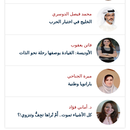
محمد فيصل الدوسري ​
‏الخليج في اختبار الحرب
فاتن يعقوب
الأوديسة: القيادة بوصفها رحلة نحو الذات
ميرة الجناحي
بارانويا وطنية
د. أماني فؤاد
كل الأشياء تموت.. أَمْ تُراها تجِفُّ وتنزوي!؟