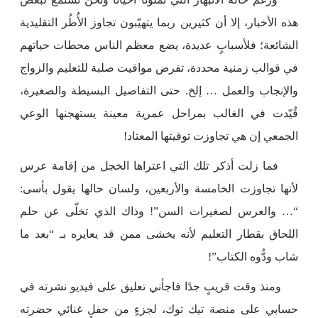
هذه الأخبار، إلا أن كثيرين ربما يتهيّبون تجاوز الأُطُر التقليدية
الشائعة؛ فلأسبابٍ عديدة، يضع معظم الناس محطات حياتهم
في قوالب زمنية محددة، تفرض مواقيت صلبة للتعليم والزواج
والإنجاب والعمل … إلخ. حتى التفاصيل البسيطة والصغيرة،
قُيّدت في الغالب بمراحل عمرية معينة يستهجنها الوعي
الجمعي إن هي تجاوزت توقيتها المعتاد!
فما زلت أذكر تلك التي اعتراها الخجل من إقامة عرس
لأنها تجاوزت الخامسة والأربعين، ولسان حالها يقول بأسى:
“… والعرس لصغيرات السن”! وذاك الذي تخلّى عن حلم
اللحاق بقطار التعليم لأنه يخشى ممن قد يعايره بـ “بعد ما
شاب ودُّوه الكتاب”!
ومنذ وقت قريبٍ جدًا فاجأني تعليق على فيديو نشرته في
حسابي على منصة تيك توك، لجزءٍ من حفلٍ غنائي حضرته