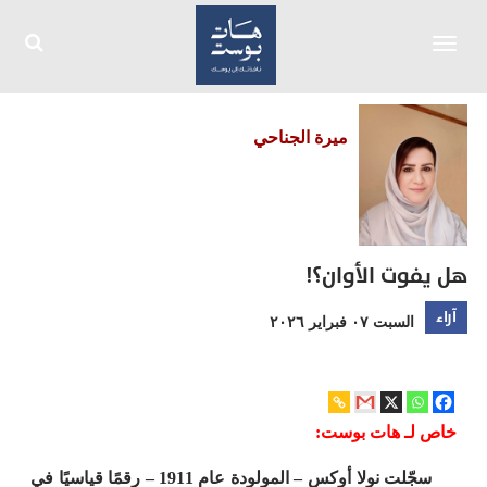
Toggle
navigation
ميرة الجناحي
هل يفوت الأوان؟!
آراء
السبت ٠٧ فبراير ٢٠٢٦
خاص لـ هات بوست:
سجّلت نولا أوكس – المولودة عام 1911 – رقمًا قياسيًا في