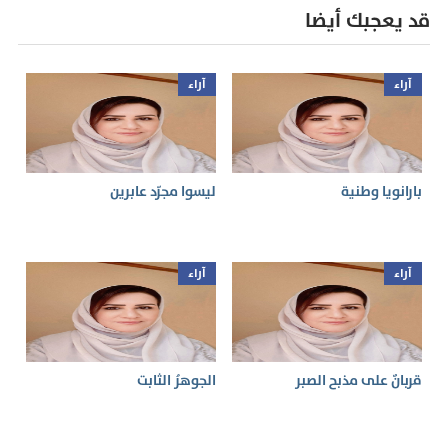
قد يعجبك أيضا
آراء
آراء
بارانويا وطنية
ليسوا مجرّد عابرين
آراء
آراء
قربانٌ على مذبح الصبر
الجوهرُ الثابت