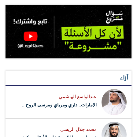
آراء
عبدالواسع الهاشمي
الإمارات.. داري ومرباي ومرسى الروح ..
محمد جلال الريسي