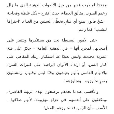
مؤخرًا لمطرب قدير من جيل الأصوات الذهبية الذي ما زال
رخيم الصوت، متألق العطاء، حيث اقترح – بكل غلظة وفجاجة
– سَنَّ قانون يمنع أي فنانٍ تخطّى الستين من الغناء، “احترامًا
للشيب” كما زعم!
حتى الأمور البسيطة نجد من يستنكرها ويتنمر على
أصحابها، لمجرد أنها – في الذهنية العامة – حكرٌ على فئة
عمرية محددة، وليس بعيدًا عنا استكثار ارتياد المقاهي على
كبار السن، أو ارتداء الألوان الزاهية على كبيرات السن،
والاتهام القاسي بأنهم يعيشون وقتًا ليس وقتهم، ويتشبثون
بعمرٍ تجاوزوه .. وتجاوزهم!
والأقسى عندما نجدهم يرضخون لهذه الرؤية القاصرة،
وينكفئون على أنفسهم في عزلةٍ مهزومة، لأنهم صدّقوا –
للأسف – أن الزمن قد تجاوزهم بالفعل!