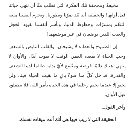
مخيفةٌ ومجحفة تلك الفكرة التي تطلب منّا أن ننهي حياتنا
قبل أوانها! والحقيقة أننا نَئد نموّنا وتطورنا، ونحرم أنفسنا متعة
التنعّم بمسرّات وحظوظ الدنيا، ونأسر أنفسنا بقيود الخجل
والعيب اللذين يوضعان في غير موضعهما!
إن الطموح والعطاء لا يشيخان، والقلب النابض بالشغف
وحب الحياة لا يقعده العمر. الوقت لا يفوت أبدّا، والأوان لا
ينتهي. هناك دائمًا فرصة ومتّسع لأيّ بداية طالما لدينا الشغف
والقدرة، فداخل كلٍّ منا ضوءٌ باقٍ ما بقيت الحياة فينا، ولن
يخبو إلا عندما نختم رحلتنا في هذه الحياة بأمر الله، فلا تطفئوه
قبل الأوان.
وآخر القول..
الحقيقة التي لا ريب فيها هي أنك أنت ميقات نفسك.