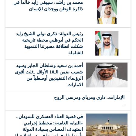
محمد بن راشد: سيبقى زايد خالداً في
ذاكرة الوطن ووجدان الإنسان
رئيس الدولة: ذكرى تولي الشيخ زايد
الحكم في أبوظبي محطة تاريخية
شكلت انطلاقة مسيرتنا التنموية
الشاملة
أحمد بن سعيد وسلطان الجابر وسيد
شعيب ضمن الـ10 الأوائل ..ثلث أقوى
الرؤساء التنفيذيين أوسطياً من
الامارات
الإمارات.. داري ومرباي ومرسى الروح
..
في قضية العتاد العسكري للسودان..
«النيابة العامة»: مخطط إجرامي
استهدف المساس بسيادة الدولة
وأمنها والزج باسمها في صراع لا صلة