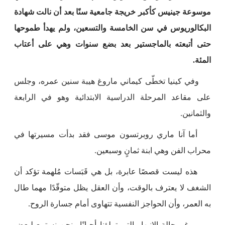
موسوعة جينيس كأكبر خريجة جامعية سنًا بعد أن نالت شهادة
البكالوريوس في سن الخامسة والتسعين، ولم يهدأ طموحها
حتى أتبعته بالماجستير بعد بضع سنوات وهي على أعتاب
المئة.
وفي كينيا تخطّى كيماني ماروغ هيبة سنين عمره، وجلس
على مقاعد المرحلة الدراسية الابتدائية وهو في الرابعة
والثمانين.
أما آنا ماري روبرتسون موسى فقد بدأت مسيرتها في
محراب الفن وهي ابنة ثمانٍ وسبعين.
هذه ليست قصصًا عابرة، بل هي قَبَسات مُلهمة تؤكد أن
الشغف لا يعترف بالوقت، وأن العقل يظل متوقّدًا مهما طال
به العمر، وأن الحواجز النفسية تتهاوى أمام جسارة الروح.
ورغم حالة الانبهار التي تملؤنا أحيانًا ونحن نستمع لبعض