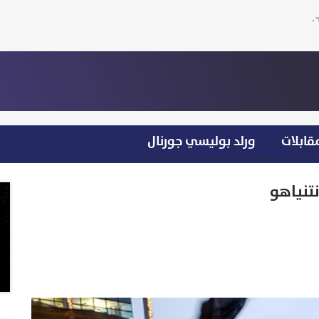
قابلات
ورلد بوليسي جورنال
تنياهو