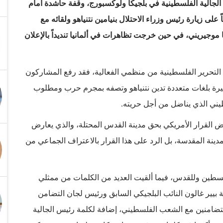
التعاون مع الجالية الفلسطينية في بلجيكا ولوكسبورج، وقفة حاشدة أمام
لى زيارة رئيس وزراء الاحتلال بنيامين نتنياهو ولقائه مع
 موجيريني، في حين خرجت تظاهرات في ألمانيا تنديداً بالإعلان
لتحرير الفلسطينية من منظمي الفعالية، فقد رفع المشاركون
بيرة بلغات متعددة تدين نتنياهو وتصفه بمجرم حرب ومطلوب
طيني الذي يناضل من أجل حريته.
فض القرار الأمريكي بحق مدينة القدس المحتلة، والذي يعارض
لمدينة المقدسة، بل الرد على هذا القرار بالاعتراف الجماعي من
لسطين وللقدس، فيما ألقيت العديد من الكلمات من ممثلي
 بيير غالون النائب البلجيكي السابق ورئيس لجان التضامن
 المتضامنين مع الشعب الفلسطيني، إضافة لكلمة رئيس الجالية