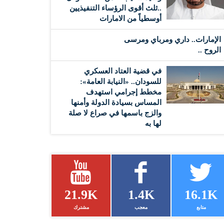
..ثلث أقوى الرؤساء التنفيذيين
أوسطياً من الامارات
الإمارات.. داري ومرباي ومرسى
الروح ..
في قضية العتاد العسكري
للسودان.. «النيابة العامة»:
مخطط إجرامي استهدف
المساس بسيادة الدولة وأمنها
والزج باسمها في صراع لا صلة
لها به
21.9K
1.4K
16.1K
متابع
معجب
مشترك