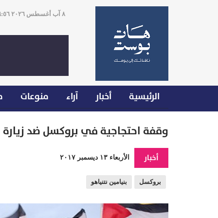
٨ آب أغسطس ٢٠٢٦ ٠٦:٥٦
الرئيسية
أخبار
آراء
منوعات
م
وقفة احتجاجية في بروكسل ضد زيارة ن
أخبار
الأربعاء ١٣ ديسمبر ٢٠١٧
بروكسل
بنيامين نتنياهو