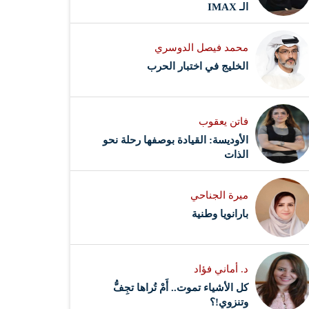
الـ IMAX
محمد فيصل الدوسري ​
‏الخليج في اختبار الحرب
فاتن يعقوب
الأوديسة: القيادة بوصفها رحلة نحو
الذات
ميرة الجناحي
بارانويا وطنية
د. أماني فؤاد
كل الأشياء تموت.. أَمْ تُراها تجِفُّ
وتنزوي!؟