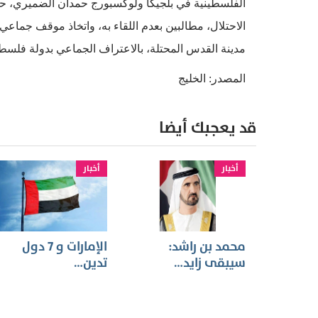
الفلسطينية في بلجيكا ولوكسبورج حمدان الضميري، ح
الاحتلال، مطالبين بعدم اللقاء به، واتخاذ موقف جماعي
مدينة القدس المحتلة، بالاعتراف الجماعي بدولة فلسط
المصدر: الخليج
قد يعجبك أيضا
أخبار
أخبار
محمد بن راشد:
الإمارات و 7 دول
سيبقى زايد…
تدين…