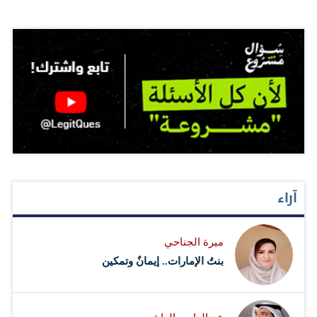
آراء
ميرة الجناحي
بنتُ الإمارات.. إيمانٌ وتمكين