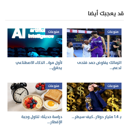
قد يعجبك أيضا
منوعات
منوعات
الزمالك يفاوض حمد فتحى
لأول مرة.. الذكاء الاصطناعي
لدعم…
يحقق…
منوعات
منوعات
بـ 1.4 مليار دولار..كيف سيطر…
دراسة حديثة: تناول وجبة
الإفطار…