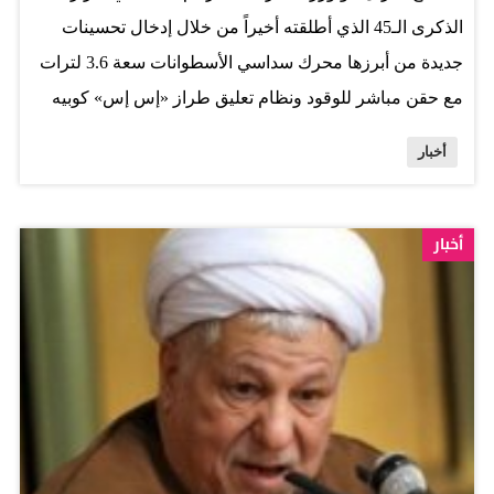
الذكرى الـ45 الذي أطلقته أخيراً من خلال إدخال تحسينات
جديدة من أبرزها محرك سداسي الأسطوانات سعة 3.6 لترات
مع حقن مباشر للوقود ونظام تعليق طراز «إس إس» كوبيه
ضمن حزمة الأداء، إضافة الى العديد من التحسينات التقنية
أخبار
والداخلية كلوحة العدادات معدلة التصميم والمقود الجديد
وكاميرا الرؤية الخلفية. واستكمالاً لتقليد كامارو المتمثل في
توفير نسخ خاصة بأعيادها المميّزة، تحمل نسخة العيد الـ45
أخبار
لكل من طرازي الكوبيه والمكشوف كلّ التحسينات التي
أدخلت على طراز العام ،2012 بالإضافة الى عناصر تصميم
فريدة في الداخل والخارج. وحرصت شيفروليه عبر طراز
الذكرى الـ45 على تقديم تصميم محسن يجمع بين الحداثة
والإرث التاريخي العريق لأسطورة سيارة العضلات الأميركية
التي أسهمت في تكريس شعبية وشهرة كامارو، ومنها كاميرا
جديدة للرؤية الخلفية، وجهاز مساعدة على ركن السيارة الى