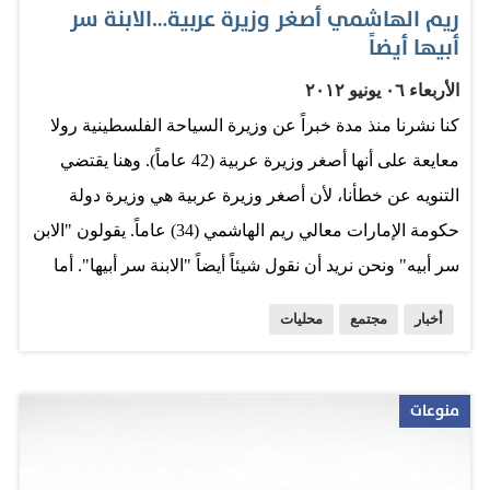
ريم الهاشمي أصغر وزيرة عربية…الابنة سر
أبيها أيضاً
الأربعاء ٠٦ يونيو ٢٠١٢
كنا نشرنا منذ مدة خبراً عن وزيرة السياحة الفلسطينية رولا
معايعة على أنها أصغر وزيرة عربية (42 عاماً). وهنا يقتضي
التنويه عن خطأنا، لأن أصغر وزيرة عربية هي وزيرة دولة
حكومة الإمارات معالي ريم الهاشمي (34) عاماً. يقولون "الابن
سر أبيه" ونحن نريد أن نقول شيئاً أيضاً "الابنة سر أبيها". أما
الابنة فهي ريم الهاشمي وأما الأب فهو الوطن.. الإمارات كأننا
أخبار
مجتمع
محليات
بها تحاول أن تسير على خطوات وطنها وتحذو حذوه، وكأنها
تحاول أن تضع محطات طريقها حين تحدثت عن الإمارات في
عيدها الأربعين العام الماضي 2011 فقالت في كلمة لها "كانت
منوعات
الإمارات العربية المتحدة دولة صغيرة محدودة الموارد.. ولكنها
ملكت أحلاما وطموحات لا تحدها حدود.. حينها كانت دبي تلك