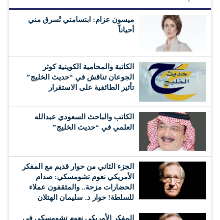
ميسون عزام: ابتسامتي تُسرق مني
أحياناً
الكاتبة والمحامية الكويتية كوثر
الجوعان تناقش في “حديث الخليج”
تأثير الطائفية على الاستقرار
الكاتب والباحث السعودي عبدالله
العلمي في “حديث الخليج”
الجزء الثاني من حوار قديم مع المفكر
الأمريكي نعوم تشومسكي: صدام
الحضارات مزحة.. والمثقفون عملاء
للسلطة! حوار د. سليمان الهتلان
المفكر الأمريكي نعوم تشومسكي في