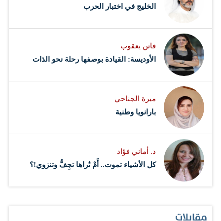
‏الخليج في اختبار الحرب
فاتن يعقوب
الأوديسة: القيادة بوصفها رحلة نحو الذات
ميرة الجناحي
بارانويا وطنية
د. أماني فؤاد
كل الأشياء تموت.. أَمْ تُراها تجِفُّ وتنزوي!؟
مقابلات