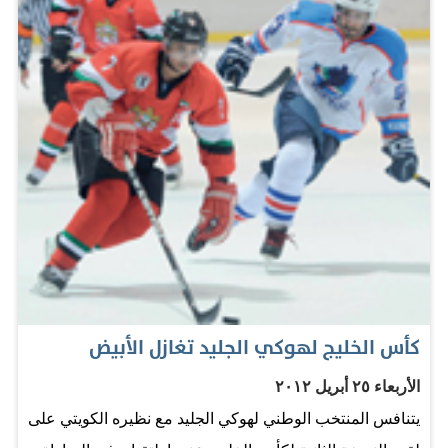
التي تستغله قوى الحرس الثوري الإيراني لضرب مصالح
السعودية في لبنان. السفير العسيري أشتهر بنجاحه الكبير في
التعاطي مع الجماعات الدينية في باكستان، قبل تعينه سفيراً
للسعودية في لبنان، و هو "حصان رابح" في الدبلوماسية
السعودية و على علاقات وثيقة بصناع القرار في الرياض مما
يؤهله للعب دور هام في اليمن إذا ما إنتقل إليها سفيراً في ظل
تنامي دور القاعدة هناك. لكن دبلوماسي خليجي أكد لــ
"الهتلان بوست" شكوكه في نقل العسيري لليمن خاصة في
الوقت الراهن حيث تتأزم الأمور على الحدود السورية اللبنانية
مؤكداً أن…
كأس الخليج لهوكي الجليد تغازل الأبيض
الأربعاء ٢٥ أبريل ٢٠١٢
يتنافس المنتخب الوطني لهوكي الجليد مع نظيره الكويتي على