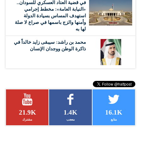
في قضية العتاد العسكري للسودان..
«النيابة العامة»: مخطط إجرامي
استهدف المساس بسيادة الدولة
وأمنها والزج باسمها في صراع لا صلة
لها به
محمد بن راشد: سيبقى زايد خالداً في
ذاكرة الوطن ووجدان الإنسان
21.9K
1.4K
16.1K
متابع
معجب
مشترك