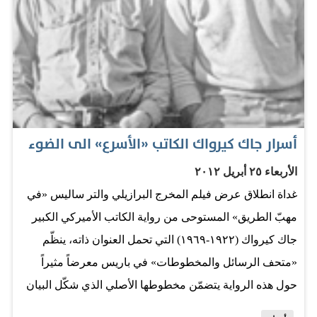
النتيجة بالهدف الثاني قبل أن يستفيق الأزرق الكويتي، ويرد
بقوة بهدف تقليص الفارق عن طريق اللاعب مشعل العجمي،
فدخلت المباراة فصول الإثارة والتحدي، حيث الهجمات
المتبادلة وتألق حراس المرميين والخطط التكتيكية المتنوعة.
وقبل نهاية الشوط الثاني بدقيقتين عاد مشعل العجمي ليحرز
هدف التعادل الذي أشعل المباراة حماسة، لتمتد نتيجة التعادل
الايجابي بهدفين لكل منهما حتى نهاية الوقت الأصلي من
أسرار جاك كيرواك الكاتب «الأسرع» الى الضوء
المباراة، ليلجأ الفريقان الى الشوطين الإضافيين بواقع خمس
الأربعاء ٢٥ أبريل ٢٠١٢
دقائق لكل شوط، ولم يفلح…
غداة انطلاق عرض فيلم المخرج البرازيلي والتر ساليس «في
مهبّ الطريق» المستوحى من رواية الكاتب الأميركي الكبير
جاك كيرواك (١٩٢٢-١٩٦٩) التي تحمل العنوان ذاته، ينظّم
«متحف الرسائل والمخطوطات» في باريس معرضاً مثيراً
حول هذه الرواية يتضمّن مخطوطها الأصلي الذي شكّل البيان
الأساسي لمجموعة «جيل البيت»، إلى جانب وثائق غزيرة