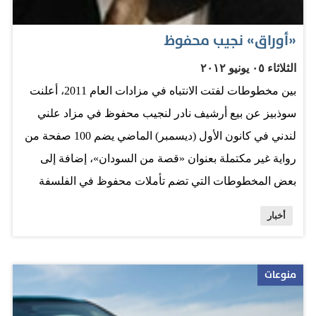
عنها هي واولوند اثناء الحملة الانتخابية. وكتبت تريرفيلر انذاك
في صفحتها بموقع تويتر "يالها من صدمة عندما تجد…
«أوراق» نجيب محفوظ
الثلاثاء ٠٥ يونيو ٢٠١٢
بين مخطوطات لفتت الانتباه في مزادات العام 2011، أعلنت
سوذبيز عن بيع أرشيف نادر لنجيب محفوظ في مزاد علني
لندني في كانون الأول (ديسمبر) الماضي يضم 100 صفحة من
رواية غير مكتملة بعنوان «قصة من السودان»، إضافة إلى
بعض المخطوطات التي تضم تأملات محفوظ في الفلسفة
الإسلامية وتعود إلى الثلاثينات، كذلك ملف يشمل أربع قصص
أخبار
غير منشورة من بدايات محفوظ الأولى: «الرجل القوي» و
«الزفة الميري» و «العود والنرجيلة» و «حدائق الورد». وملف
آخر قصص لمحفوظ تحت عناوين: «البحث عن زوج» مؤرخة
منوعات
بعام 1937، ومجموعة قصص «همس الجنون» التي كتبها عام