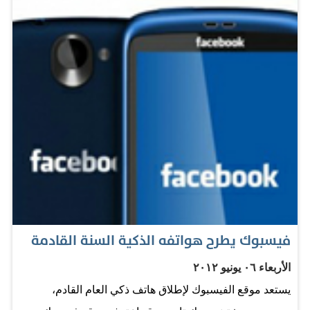
القرية الوادعة المعتمدة على صيد الأسماك تضج بالنشاط
بطريقتها الخاصة حيث مثلت ملتقى للتجار ولطرق التجارة من
دول بعيدة في قارة أفريقيا والهند..وقد قطعنا بحق وحقيقة
شوطا بعيدا في التقدم خلال أربعة عقود منذ قيام دولتنا، فقد
أصبحت دولة الإمارات في يومنا هذا دولة حديثة وعصرية
ومتقدمة بكل المقاييس فيما باتت دبي مدينة عالمية بكل ما
يحمله هذا الوصف من معان. وقد استند هذا التحول المذهل
والفريد على مبدأين أساسيين هما السعي نحو التميز والانفتاح
على كافة حضارات ودول العالم". كان ذلك في فبراير 2008،
حين صدر القرار بتعيين شابة صاحبة…
فيسبوك يطرح هواتفه الذكية السنة القادمة
الأربعاء ٠٦ يونيو ٢٠١٢
يستعد موقع الفيسبوك لإطلاق هاتف ذكي العام القادم،