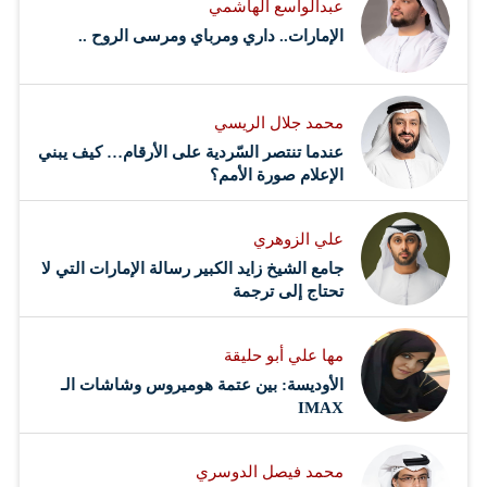
عبدالواسع الهاشمي
الرفوف. سأُدخِل هذه اللفافة في آلتي الكاتبة وأنطلق في
الإمارات.. داري ومرباي ومرسى الروح ..
الطباعة بأقصى سرعة، غير مكترث لتلك…
محمد جلال الريسي
عندما تنتصر السّردية على الأرقام… كيف يبني
الإعلام صورة الأمم؟
علي الزوهري
جامع الشيخ زايد الكبير رسالة الإمارات التي لا
تحتاج إلى ترجمة
مها علي أبو حليقة
الأوديسة: بين عتمة هوميروس وشاشات الـ
IMAX
محمد فيصل الدوسري ​