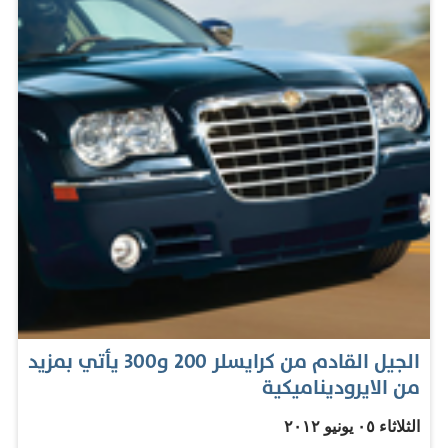
1938. وقيّمت الدار الأرشيف بما يتراوح بين 50 الى 70 ألف
جنيه. إلا أن المزاد تم إيقافه بصورة مفاجئة بسبب اعتراض
أسرة نجيب محفوظ التي أكدت أن هذه المخطوطات خرجت
من مصر من دون علمها، بحسب خبر في صحيفة اليوم السابع
نشر يوم الثاني من يناير الماضي، بينما اكدت سوذبيز عبر
مكتبها الإعلامي يوم 14 كانون الأول انها اشترت النسخ من
عائلة محفوظ مباشرة، وأن المزاد تم ايقافه في اللحظة
الأخيرة بسبب تدخل فرد آخر من العائلة مسجلاً اعتراضه على
عقد البيع. وأوضح المكتب أن تجميد مزاد المخطوطات مستمر
حتى يتم حل المشكلة قانونياً. هذه هي المخطوطات العربية
المعاصرة الوحيدة ربما التي وصلت الى صالات المزادات
العالمية، ربما لأن…
الجيل القادم من كرايسلر 200 و300 يأتي بمزيد
من الايروديناميكية
الثلاثاء ٠٥ يونيو ٢٠١٢