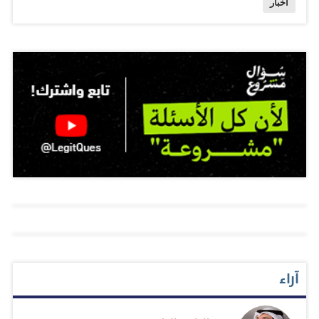
أخبار
تسمح بالتعرّف عن كثب على حياة كيرواك وبالتعمّق في
طبيعة العلاقات التي ربطته برفاقه داخل المجموعة المذكورة.
وتجدر الإشارة أولاً إلى أن كيرواك خطّ روايته الأسطورية عام
١٩٥١ على أثر حمّى كتابية دفعته إلى إسقاط نصّها الطويل
(١٢٥ ألف كلمة) على آلته الكاتبة خلال عشرين يوماً فقط. وقد
روى في هذا النص مغامرات أصدقائه، وعلى رأسهم رفيق
دربه نيل كاسيدي الذي أوحى إليه بفكرة الكتاب، مستخدماً في
ذلك نثراً عفوياً مثيراً استعار تقنياته من الآلية السرّيالية. نصٌّ
لن يلبث أن يتحوّل إلى أحد الكتب الأكثر رواجاً في العالم،
وإلى رمزٍ للتمرّد وروح المغامرة لدى أجيال عديدة لاحقة.
المخطوط الأصلي للرواية هو كناية عن لفافة ورق بطول ٣٦,٥
متراً يظهر عليها النص ككتلةٍ واحدة، بلا هوامش أو مقاطع أو
آراء
فصول. وقبل انطلاقه في هذا المشروع الروائي، كتب كيرواك:
«سأعثر على لفافة ورقٍ من ذلك الذي يُستخدَم لتغطية