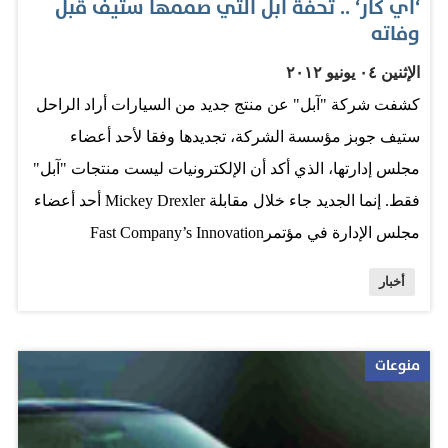
‘آي كار‘ .. تحفة آبل التي صممها ستيف قبل
وفاته
الإثنين ٠٤ يونيو ٢٠١٢
كشفت شركة "آبل" عن منتج جديد من السيارات أراد الراحل
ستيف جوبز مؤسسة الشركة، تجديدها وفقا لأحد أعضاء
مجلس إدارتها، الذي أكد أن الإلكترونيات ليست منتجات "آبل"
فقط. إنما الجديد جاء خلال مقابلة Mickey Drexler أحد أعضاء
مجلس الإدارة في مؤتمرFast Company’s Innovation
Uncensored الذي أقيم في نيويورك بالولايات المتحدة
أخبار
الأميركية الشهر الماضي، وتم نشره للمرة الأولى من خلال
فيديو عبر الموقع الخاص للشركة، مؤكدا أن الشركة ستتجه
إلى إنتاج السيارات أيضا. "انظر إلى صناعة السيارات، انها
منوعات
كارثة في أميركا، من الذي يقوم بتصنيعها؟"، هذا ما قاله
Drexler، وأضاف: "حلم ستيف قبل الموت كان تصميم آي