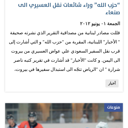
نقف في وجه الباحثين عن المعلومات". واضاف "لولا
“حزب الله” وراء شائعات نقل العسيري الى
صنعاء
الشبكات الاجتماعية لتعرضت الحركات المناهضة للاستبداد
والقمع للخطر". وايران هي اكثر بلدان الشرق…
الجمعة ٠١ يونيو ٢٠١٢
قللت مصادر لبنانية من مصداقية التقرير الذي نشرته صحيفة
" الأخبار" اللبنانية، المقربة من "حزب الله" و التي أشارت إلى
قرب نقل السفير السعودي علي عواض العسيري من بيروت
الى اليمن. و كانت "الأخبار" قد أشارت في تقرير كتبه ناصر
شرارة " ان "الرياض تتجّه الى استبدال سفيرها في بيروت،
علي عواض عسيري بعد أن أدّى ما جاء من أجله في استنهاض
أخبار
القوى السلفية، وبات على شخصية أخرى استثمار ذلك، فقد
حان وقت الحصاد بعد أن زرعت المملكة السلفيّة في لبنان".
و قد صاغت "الأخبار" هذا التقرير بما يتوافق مع ما يقال عن
منوعات
الدور السعودي في "إستنهاض القوى السلفية" في لبنان لخلق
توازن قوى بين السنة و الشيعة و لمواجهة تهديدات حزب الله