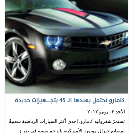
كار". ورجح عضو مجلس الإدارة في عملاقة الأجهزة الذكية أن
العربة ربما ستحصل على حوالي 50% من السوق، واشار
"جوبز لم يبدأ في تصميمها على الإطلاق". المصدر: بانوراما
كامارو تحتفل بعيدها الــ 45 بتجــــــهيزات جديدة
الأحد ٠٣ يونيو ٢٠١٢
تستمرّ شفروليه كامارو، إحدى أكثر السيارات الرياضية شعبيةً
لمصانع جنرال موتورز الأميركية، بالزخم نفسه في طراز