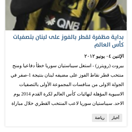
أتوقع أن الوضع سيكون مختلفا وهو أمر طبيعي. وعن المباراة
يقول مارادونا: أتوقعها صعبة للغاية على الطرفين، والفريق
الذي يستحوذ على منطقة الوسط ستكون له الغلبة وفريقي
جاهز لهذه…
بداية مظفرة لقطر بالفوز على لبنان بتصفيات
كأس العالم
الإثنين ٠٤ يونيو ٢٠١٢
بيروت (رويترز) - استغل سيباستيان سوريا خطأ دفاعيا ومنح
منتخب قطر نقاط الفوز على مضيفه لبنان بنتيجة 1-صفر في
الجولة الاولى من منافسات المجموعة الأولى بالتصفيات
الاسيوية المؤهلة لنهائيات كأس العالم لكرة القدم 2014 يوم
الاحد. سيباستيان سوريا لاعب المنتخب القطري خلال مباراة
في الدوحة يوم 17 مارس اذار 2012 - رويترز وتمكن سوريا
أخبار
رياضة
المولود في اوروجواي من استغلال تمريرة غير متقنة من أحد
مدافعي لبنان وانفرد بالحارس وراوغه وأودع الكرة الشباك