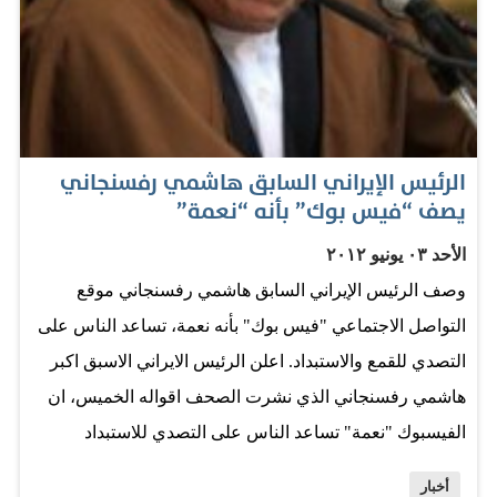
الخلف، وإمكانية تعتيم المرآة الداخلية مع عرض عمل كاميرا
الرؤية الخلفية، فضلاً عن ترقية حزمة نظام التعليق لكامارو
«إس إس» كوبيه بهدف تحسين التماسك. وتتضمن ترقيات
طراز 2012 كلاً من لوحة عدادات معدلة تحتوي على رسوم
غرافيكية للعدادات، وتصميم جديد للمقود، ومقاعد أمامية مع
الرئيس الإيراني السابق هاشمي رفسنجاني
يصف “فيس بوك” بأنه “نعمة”
إمكانية تعديلها كهربائياً بستة اتجاهات مختلفة، وأصبح المقود
يتمتع بتصميم جديد وتحسينات مريحة تهدف الى دعم القيادة
الأحد ٠٣ يونيو ٢٠١٢
عالية الأداء. لمشاهدة…
وصف الرئيس الإيراني السابق هاشمي رفسنجاني موقع
التواصل الاجتماعي "فيس بوك" بأنه نعمة، تساعد الناس على
التصدي للقمع والاستبداد. اعلن الرئيس الايراني الاسبق اكبر
هاشمي رفسنجاني الذي نشرت الصحف اقواله الخميس، ان
الفيسبوك "نعمة" تساعد الناس على التصدي للاستبداد
والقمع. وقال رفسنجاني الذي نشرت اقواله وكالة ايسنا
أخبار