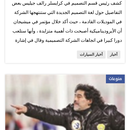
كشف رئيس قسم التصميم في كرايسلر رالف جيليس بعض
التفاصيل حول لغة التصميم الجديدة التي ستنتهجها الشركة
في الموديلات القادمة ، حيث أكد خلال مؤتمر في ميشيجان
أن الأيروديناميكية أصبحت ذات أهمية متزايدة ، وأنها ستلعب
دورا كبيرا في اتجاهات الشركة التصميمية وقال في إشارة
الي تصميم كلا من أودي A7 وتويوتا أفالون ، أن الأيروديناميكية
أخبار
أخبار السيارات
كان لها دورا كبيرا في تصميم هاتين السيارتين ، مؤكدا علي أن
كرايسلر ليس لديها اختيار سوي أن تكون واحدة من أكثر
طرازات السيارات الأيروديناميكية من أي وقت مضي. وكجزء
منوعات
من هذا التغيير ، فإن الجيل التالي من كرايسلر 300 سوف
يفقد بعضا من وزنه الذي جعله واحدا من السيارات الأيقونية
للشركة ، أما كرايسلر 200 المعادة التصميم ، فستكون أيضا
أكثر أيروديناميكية ـ، إلا أن رالف أكد أن الأمر سيتطلب بضعة
سنوات قبل ظهورها للنور المصدر: MSN CARS