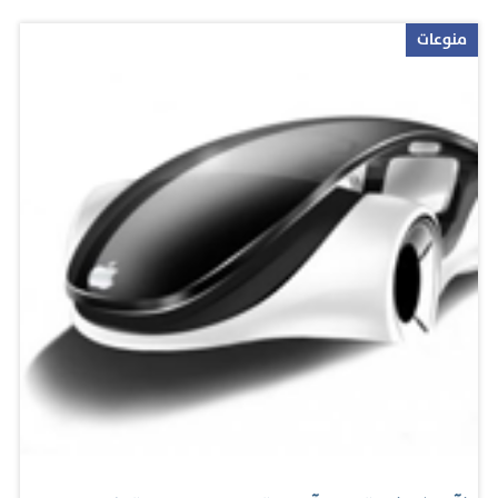
في الدقيقة 64. وكاد لبنان ان يدرك التعادل في الثواني الاخيرة
منوعات
لكن يوسف محمد أهدر فرصة على بعد خطوات من مرمى
قطر عندما تلقى كرة عرضية لعبها وتهادت بعيدا عن المرمى
بغرابة. وتستضيف قطر منتخب كوريا الجنوبية في الجولة
الثانية من التصفيات يوم الجمعة المقبل. المصدر: ياهو مكتوب
رياضة