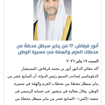
الزيارة في إطار علاقة قوية تقوم على استمرار التشاور
والتنسيق، حيث تناول الزعيمان العلاقات الثنائية المزدهرة
والتطورات الإقليمية المتسارعة". وأكد معاليه:"علاقتنا مع
مصر الشقيقة راسخة، وتزداد قوة وثباتاً".
أنور قرقاش: 17 من يناير سيظل محطةً من
محطات العزم والهِمّة في مسيرة الوطن
السبت ١٧ يناير ٢٠٢٦
أكد معالي الدكتور أنور بن محمد قرقاش، المستشار
الدبلوماسي لصاحب السمو رئيس الدولة، أن السابع عشر من
يناير سيظل محطةً من محطات العزم والهِمّة في مسيرة
الوطن. وقال معاليه في منشور عبر حسابه الرسمي في
منصة «إكس»: «السابع عشر من يناير سيظل محطةً من