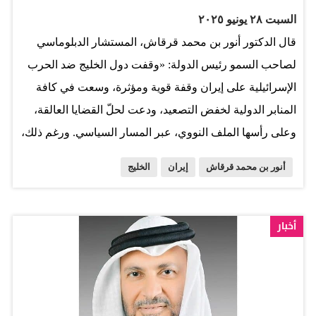
السبت ٢٨ يونيو ٢٠٢٥
قال الدكتور أنور بن محمد قرقاش، المستشار الدبلوماسي
لصاحب السمو رئيس الدولة: «وقفت دول الخليج ضد الحرب
الإسرائيلية على إيران وقفة قوية ومؤثرة، وسعت في كافة
المنابر الدولية لخفض التصعيد، ودعت لحلّ القضايا العالقة،
وعلى رأسها الملف النووي، عبر المسار السياسي. ورغم ذلك،
جاء الاستهداف الإيراني لسيادة دولة قطر الشقيقة، وهو
أنور بن محمد قرقاش
إيران
الخليج
استهداف يطالنا جميعاً». وأضاف في تدوينة على منصة
"إكس": «اليوم، ونحن نطوي صفحة الحرب، تبقى طهران
مطالبة بترميم الثقة مع محيطها الخليجي، بعدما تضررت بفعل
أخبار
هذا الاعتداء».