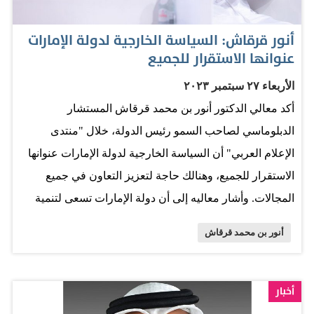
أنور قرقاش: السياسة الخارجية لدولة الإمارات
عنوانها الاستقرار للجميع
الأربعاء ٢٧ سبتمبر ٢٠٢٣
أكد معالي الدكتور أنور بن محمد قرقاش المستشار
الدبلوماسي لصاحب السمو رئيس الدولة، خلال "منتدى
الإعلام العربي" أن السياسة الخارجية لدولة الإمارات عنوانها
الاستقرار للجميع، وهنالك حاجة لتعزيز التعاون في جميع
المجالات. وأشار معاليه إلى أن دولة الإمارات تسعى لتنمية
اقتصادها من خلال مسارات مختلفة، ومنها التكنولوجيا
أنور بن محمد قرقاش
والاستدامة والذكاء الاصطناعي. ولفت معاليه إلى أن دولة
الإمارات فيها مئات الجنسيات، ولا يمكن أن نتحدث فقط بلغة
الأرقام، فبيئة الإمارات بيئة متسامحة ومنفتحة. وأضاف
أخبار
معاليه أن كل الدول لها مصلحة للازدهار المشترك، ودولة