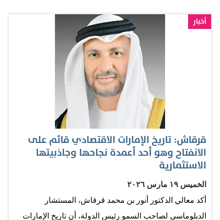
السردية الإعلامية في الحروب عنصراً حاسماً، ومصداقيتها هي
أساس تأثيرها". المصدر: الاتحاد - أبوظبي
أخبار
قرقاش: تاريخ الإمارات الاقتصادي قائم على
الانفتاح وهو أحد أعمدة نجاحها وجاذبيتها
الاستثمارية
الخميس ١٩ مارس ٢٠٢٦
أكد معالي الدكتور أنور بن محمد قرقاش، المستشار
الدبلوماسي لصاحب السمو رئيس الدولة، أن تاريخ الإمارات