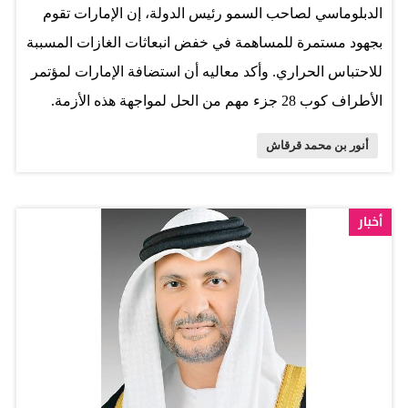
الدبلوماسي لصاحب السمو رئيس الدولة، إن الإمارات تقوم
بجهود مستمرة للمساهمة في خفض انبعاثات الغازات المسببة
للاحتباس الحراري. وأكد معاليه أن استضافة الإمارات لمؤتمر
الأطراف كوب 28 جزء مهم من الحل لمواجهة هذه الأزمة.
وقال معاليه عبر حسابه الشخصي على منصة «إكس»: "جهود
أنور بن محمد قرقاش
مستمرة تقوم بها الإمارات للمساهمة في خفض انبعاثات
الغازات المسببة للاحتباس الحراري عبر تبني العديد من
المبادرات والممارسات العالمية، واستضافتها لمؤتمر الأطراف
أخبار
كوب 28 جزء مهم من الحل لمواجهة هذه الأزمة وتعزيز
التعاون الدولي لمواجهة أحد أهم التحديات المعاصرة".
المصدر: الاتحاد - أبوظبي