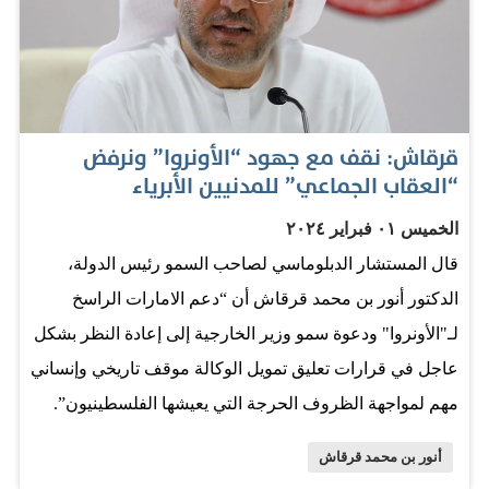
قرقاش: نقف مع جهود “الأونروا” ونرفض
“العقاب الجماعي” للمدنيين الأبرياء
الخميس ٠١ فبراير ٢٠٢٤
قال المستشار الدبلوماسي لصاحب السمو رئيس الدولة،
الدكتور أنور بن محمد قرقاش أن “دعم الامارات الراسخ
لـ"الأونروا" ودعوة سمو وزير الخارجية إلى إعادة النظر بشكل
عاجل في قرارات تعليق تمويل الوكالة موقف تاريخي وإنساني
مهم لمواجهة الظروف الحرجة التي يعيشها الفلسطينيون”.
وأضاف: نقف مع جهود الوكالة في مشاريعها الإنسانية ونرفض
أنور بن محمد قرقاش
"العقاب الجماعي" الذي يطال المدنيين الأبرياء. الامارات اليوم