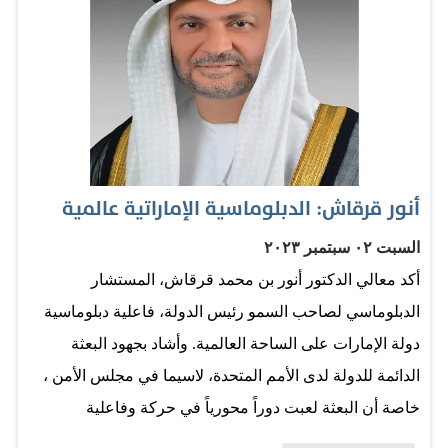
الإمارات هي المحرك الأول، فلدينا الإبداع والمبادرات لكن
دائمًا نبحث عن الشركاء. وعن القرار بعودة سوريا لجامعة
الدول العربية قال معاليه إنه قرار صائب ولكن يجب على
دمشق تسهيل القرار. العربي. وأكد معاليه أن "كوب28" هو
أحد أهم المؤتمرات التي تقام في دولة الإمارات، ونحن من
أوائل الدول التي أطلقت مبادراتها في هذا المجال. المصدر:
أنور قرقاش: الدبلوماسية الإماراتية عالمية
البيان
السبت ٠٢ سبتمبر ٢٠٢٣
أكد معالي الدكتور أنور بن محمد قرقاش، المستشار
الدبلوماسي لصاحب السمو رئيس الدولة، فاعلية دبلوماسية
دولة الإمارات على الساحة العالمية. وأشاد بجهود البعثة
الدائمة للدولة لدى الأمم المتحدة، لاسيما في مجلس الأمن ،
خاصة أن البعثة لعبت دوراً محورياً في حركة وفاعلية
الدبلوماسية الإماراتية أمام المجتمع الدولي. وكتب معالي