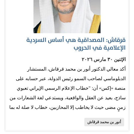
تتم بالشعارات، بل بلغة مسؤولة، وصون السيادة، والالتزام
الحقيقي بمبادئ حسن الجوار".
قرقاش: المصداقية هي أساس السردية
الإعلامية في الحروب
الإثنين ٣٠ مارس ٢٠٢٦
أكد معالي الدكتور أنور بن محمد قرقاش، المستشار
الدبلوماسي لصاحب السمو رئيس الدولة، عبر حسابه على
منصة «إكس» أن: "خطاب الإعلام الرسمي الإيراني تعبوي
ساذج، بعيد عن العقل والواقعية، ويستدعي لغة الشعارات من
زمنٍ مضى حيث لا يخاطب إلا المحازبين، خطاب لا صلة له بما
يجري على الأرض في ظل غياب التغطية، وانقطاع الإنترنت،
أنور بن محمد قرقاش
وتآكل المصداقية". وأضاف معاليه:"وكما أكدنا مراراً، تبقى