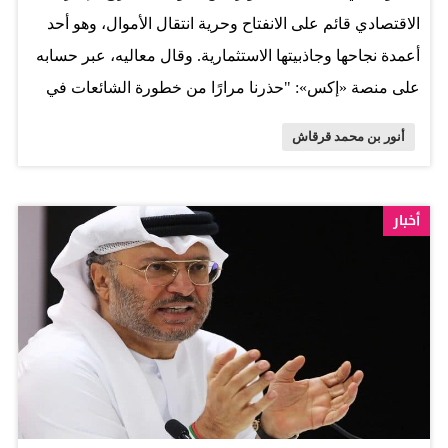
الاقتصادي قائم على الانفتاح وحرية انتقال الأموال، وهو أحد
أعمدة نجاحها وجاذبيتها الاستثمارية. وقال معاليه، عبر حسابه
على منصة «إكس»: "حذرنا مرارًا من خطورة الشائعات في
زمن الحروب. وما يُتداول عن فرض قيود على حركة رؤوس
أنور بن محمد قرقاش
الأموال في دولة الإمارات غير صحيح، وتفنّده الجهات الرسمية
بوضوح. تاريخ الإمارات الاقتصادي قائم على الانفتاح وحرية
انتقال الأموال، وهو أحد أعمدة نجاحها وجاذبيتها الاستثمارية.
أخبار
وأضاف معاليه: "الإمارات ستعود أكثر تصميماً ونجاحاً، ولن
ينجح العدوان الإيراني في مساعيه". المصدر: الاتحاد - أبوظبي