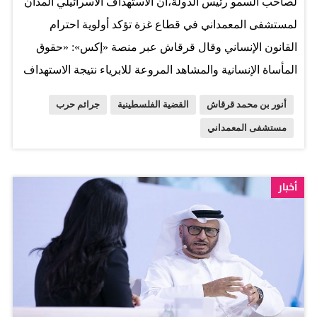
لصاحب السمو رئيس الدولة،أن الاستهداف الاسرائيلي المدان
لمستشفى المعمداني في قطاع غزة تؤكد أولوية احترام
القانون الإنساني وقال قرقاش عبر منصة «إكس»: «حقوق
المأساة الإنسانية والمشاهد المروعة للابرياء نتيجة الاستهداف
الاسرائيلي المدان لمستشفى المعمداني في غزة تؤكد أولوية
أنور بن محمد قرقاش
القضية الفلسطينية
جرائم حرب
تجنيب المدنيين ويلات الحرب واحترام القانون الإنساني الذي
مستشفى المعمداني
يكفل حمايتهم. نترحم على أرواح الشهداء ونجدد ضرورة وقف
العنف وإراقة الدماء في ظل مشاهد الدمار المتكرر يومياً»
المصدر: الخليج
أخبار