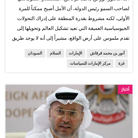
لصاحب السمو رئيس الدولة، أن الأمل أصبح ممكناً للمرة
الأولى، لكنه مشروط بقدرة المنطقة على إدراك التحولات
الجيوسياسية العميقة التي تعيد تشكيل العالم وتحويلها إلى
تقدم ملموس على أرض الواقع، مشيراً إلى أنه لا يوجد طريق
عسكري نحو الاستقرار، وأن الحلول السياسية وحدها قادرة
أنور بن محمد قرقاش
الإمارات
السلام
السودان
على تحقيق السلام الدائم في المنطقة من غزة إلى السودان
غزة
مركز الإمارات للسياسات
وليبيا واليمن وبلاد الشام. حل الأزمات الإقليمية وقال خلال
مُلتقى أبوظبي الاستراتيجي الثاني عشر التي نظمه مركز
الإمارات للسياسات: إن دولة الإمارات لعبت دوراً محورياً في
أخبار
تشكيل الاستجابة الدولية من خلال «خطة السلام في غزة»
و«مبادرة الرباعية»، مؤكداً أن الدولة ستواصل الإسهام في
حل الأزمات الإقليمية عبر الدبلوماسية والعمل الإنساني،
موضحاً أن توافق الشركاء العرب والدوليين خلف القيادة
الأمريكية لخطة السلام في غزة يمثل فرصة تاريخية ستبدأ