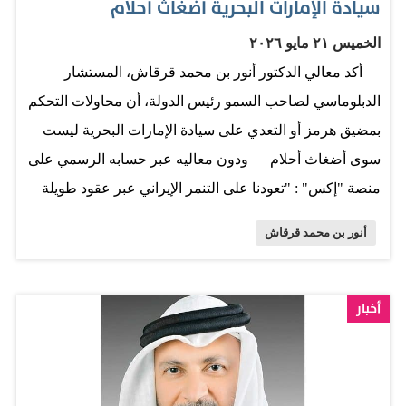
سيادة الإمارات البحرية أضغاث أحلام
الخميس ٢١ مايو ٢٠٢٦
أكد معالي الدكتور أنور بن محمد قرقاش، المستشار
الدبلوماسي لصاحب السمو رئيس الدولة، أن محاولات التحكم
بمضيق هرمز أو التعدي على سيادة الإمارات البحرية ليست
سوى أضغاث أحلام ودون معاليه عبر حسابه الرسمي على
منصة "إكس" : "تعودنا على التنمر الإيراني عبر عقود طويلة
حتى أصبح جزءًا من المشهد السياسي في الخليج العربي،
أنور بن محمد قرقاش
وضاعت المصداقية بين خطاب عدواني وبيانات صداقة
جوفاء.. واليوم، وبعد العدوان الإيراني الغاشم، يحاول النظام
تكريس واقع جديد وُلد من هزيمة عسكرية واضحة، لكن
أخبار
محاولات التحكم بمضيق هرمز أو التعدي على سيادة الإمارات
البحرية ليست سوى أضغاث أحلام.. ومن يريد التعايش مع
محيطه العربي عليه أن يدرك أن الثقة مفقودة، واستعادتها لا