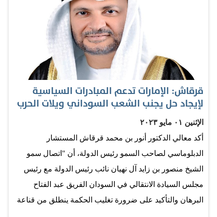
وأشار إلى أن الكراهية لا يمكن تصنيفها بأي حال حرية رأي.
المصدر: وكالات
قرقاش: الإمارات تدعم المبادرات السياسية
لإيجاد حل يجنب الشعب السوداني ويلات الحرب
الإثنين ٠١ مايو ٢٠٢٣
أكد معالي الدكتور أنور بن محمد قرقاش المستشار
الدبلوماسي لصاحب السمو رئيس الدولة، أن "اتصال سمو
الشيخ منصور بن زايد آل نهيان نائب رئيس الدولة مع رئيس
مجلس السيادة الانتقالي في السودان الفريق عبد الفتاح
البرهان والتأكيد على ضرورة تغليب الحكمة ينطلق من قناعة
الإمارات بأهمية الحوار والحل السلمي، وحرصها على خروج