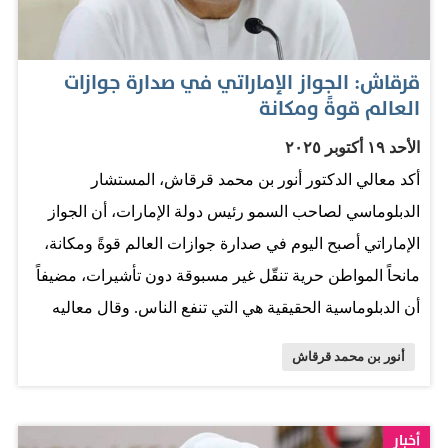
بمعالجة المظالم التي استغلها المتطرفون لعقود. وأشار إلى
أن مبادرة الرباعية في السودان تشكل إطاراً قوياً لإنهاء
قرقاش: الجواز الإماراتي في صدارة جوازات
الصراع المدمر وتمهيد الطريق لوقف إطلاق نار دائم، وتسهيل
العالم قوةً ومكانة
وصول المساعدات الإنسانية دون عوائق، والانتقال إلى حكومة
الأحد ١٩ أكتوبر ٢٠٢٥
مدنية مستقلة، مضيفاً أن الجهود الإماراتية مع الشركاء
أكد معالي الدكتور أنور بن محمد قرقاش، المستشار
الإقليميين والدوليين تجسد ما يمكن تحقيقه عندما تتوحد القوى
الدبلوماسي لصاحب السمو رئيس دولة الإمارات، أن الجواز
المعتدلة في السعي نحو السلام والاستقرار. سياسات متوازنة
الإماراتي أصبح اليوم في صدارة جوازات العالم قوةً ومكانة،
ومستقلة وأوضح قرقاش أن المنطقة اليوم تعيش مرحلة
مانحاً المواطن حرية تنقّل غير مسبوقة دون تأشيرات، مضيفاً
ديناميكية تشهد التقاء الشرق…
أن الدبلوماسية الحقيقية هي التي تنفع الناس. وقال معاليه
في تدوينة على حسابه في منصة إكس: "بتوجيهات قيادتنا
أنور بن محمد قرقاش
الرشيدة، حرصت وزارة الخارجية على تسهيل حياة المواطن
في الخارج بعيداً عن منطق الأبراج العاجية، حتى أصبح الجواز
الإماراتي اليوم في صدارة جوازات العالم قوةً ومكانة، مانحاً
أخبار