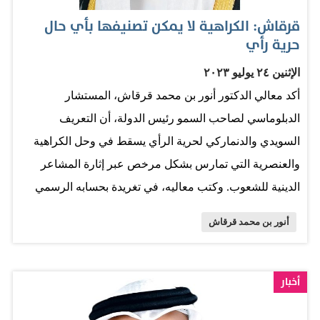
قرقاش: الكراهية لا يمكن تصنيفها بأي حال
حرية رأي
الإثنين ٢٤ يوليو ٢٠٢٣
أكد معالي الدكتور أنور بن محمد قرقاش، المستشار
الدبلوماسي لصاحب السمو رئيس الدولة، أن التعريف
السويدي والدنماركي لحرية الرأي يسقط في وحل الكراهية
والعنصرية التي تمارس بشكل مرخص عبر إثارة المشاعر
الدينية للشعوب. وكتب معاليه، في تغريدة بحسابه الرسمي
على موقع «تويتر»" التعريف السويدي والدنماركي لحرية
أنور بن محمد قرقاش
الرأي يسقط في وحل الكراهية والعنصرية التي تمارس بشكل
مرخص عبر إثارة المشاعر الدينية للشعوب. وأضاف معاليه:
أن العالم أحوج ما يكون لتعميق مفاهيم التسامح والتعايش
أخبار
القائمة في أساسها على احترام الأديان ومعتقدات الآخرين.