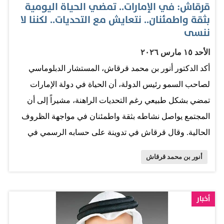
قرقاش: في الإمارات.. تمضي الحياة اليومية
بثقة واطمئنان.. نتعايش مع التحديات.. لكننا لا
ننسى
الأحد ١٥ مارس ٢٠٢٦
أكد الدكتور أنور بن محمد قرقاش، المستشار الدبلوماسي
لصاحب السمو رئيس الدولة، أن الحياة في دولة الإمارات
تمضي بشكل طبيعي رغم التحديات الراهنة، مشيراً إلى أن
المجتمع يواصل نشاطه بثقة واطمئنان في مواجهة الظروف
الحالية. وقال قرقاش في تدوينة على حسابه الرسمي في
منصة "إكس": "مساء البارحة توجهت إلى اجتماع مجلس
أنور بن محمد قرقاش
أمناء مؤسسة العويس الثقافية في دبي، فإذا بالشارع الذي
يقع فيه مبنى المؤسسة نابضا بالحياة والنشاط والحركة. هكذا
هي الإمارات في صمودها أمام العدوان الإيراني الغاشم؛
أخبار
تمضي الحياة اليومية بثقة واطمئنان". وأضاف قرقاش: "