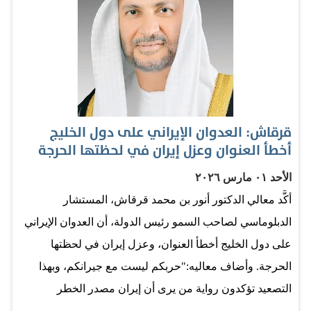
نتعايش مع التحديات… لكننا لا ننسى".
قرقاش: العدوان الإيراني على دول الخليج
أخطأ العنوان وعزل إيران في لحظتها الحرجة
الأحد ٠١ مارس ٢٠٢٦
أكَّد معالي الدكتور أنور بن محمد قرقاش، المستشار
الدبلوماسي لصاحب السمو رئيس الدولة، أن العدوان الإيراني
على دول الخليج أخطأ العنوان، وعزل إيران في لحظتها
الحرجة. وأضاف معاليه:"حربكم ليست مع جيرانكم، وبهذا
التصعيد تؤكدون رواية من يرى أن إيران مصدر الخطر
الرئيسي للمنطقة، وأن برنامجها الصاروخي عنوانٌ دائم لعدم