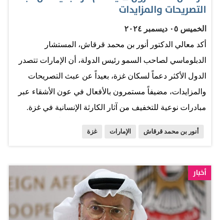
التصريحات والمزايدات
الخميس ٠٥ ديسمبر ٢٠٢٤
أكد معالي الدكتور أنور بن محمد قرقاش، المستشار
الدبلوماسي لصاحب السمو رئيس الدولة، أن الإمارات تتصدر
الدول الأكثر دعماً لسكان غزة، بعيداً عن عبث التصريحات
والمزايدات، مضيفاً مستمرون بالأفعال في عون الأشقاء عبر
مبادرات نوعية للتخفيف من آثار الكارثة الإنسانية في غزة.
وقال معاليه في حسابه على منصة إكس: "بعيداً عن عبث
أنور بن محمد قرقاش
الإمارات
غزة
التصريحات والمزايدات، الإمارات تتصدر الدول الأكثر دعماً
لسكان غزة، مرتكزة إلى نهجها الإنساني وموقف قيادتها
التاريخيّ والمتواصل في مساندة الشعب الفلسطيني ودعم
أخبار
حقوقه المشروعة". وأضاف معالي الدكتور أنور بن محمد
قرقاش: "مستمرون بالأفعال في عون الأشقاء عبر مبادرات
نوعية للتخفيف من آثار الكارثة الإنسانية في غزة".