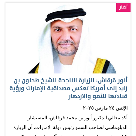
المساعدات المقدمة لغزة وأهلها.. التزامنا مبدئي ومستمر».
أخبار
المصدر: الاتحاد
أنور قرقاش: الزيارة الناجحة للشيخ طحنون بن
زايد إلى أمريكا تعكس مصداقية الإمارات ورؤية
قيادتها للنمو والازدهار
الإثنين ٢٤ مارس ٢٠٢٥
أكد معالي الدكتور أنور بن محمد قرقاش، المستشار
الدبلوماسي لصاحب السمو رئيس دولة الإمارات، أن الزيارة